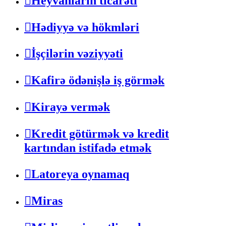
Heyvanların ticarəti
Hədiyyə və hökmləri
İşçilərin vəziyyəti
Kafirə ödənişlə iş görmək
Kirayə vermək
Kredit götürmək və kredit
kartından istifadə etmək
Latoreya oynamaq
Miras