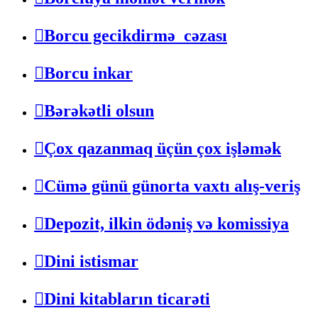
Borcu gecikdirmə cəzası
Borcu inkar
Bərəkətli olsun
Çox qazanmaq üçün çox işləmək
Cümə günü günorta vaxtı alış-veriş
Depozit, ilkin ödəniş və komissiya
Dini istismar
Dini kitabların ticarəti