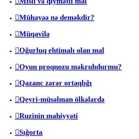
Misli və qiymətli mal
Mühayəə nə deməkdir?
Müqavilə
Oğurluq ehtimalı olan mal
Oyun proqnozu məkruhdurmu?
Qazanc zərər ortaqlığı
Qeyri-müsəlman ölkələrdə
Ruzinin mahiyyəti
Sığorta