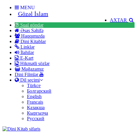
MENU
Gözəl İslam
AXTAR
Sual göndər
Əsas Səhifə
Haqqımızda
Dini Kitablar
Linklər
İlahilər
E-Kart
Hikmətli sözlər
Mağazamız
Dini Filmlər
Dil seçimi
Türkce
Болгарский
English
Français
Қазақша
Кыргызча
Русский