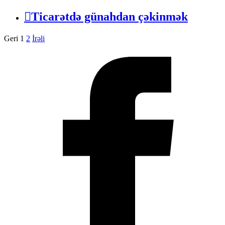
Ticarətdə günahdan çəkinmək
Geri
1
2
İrəli