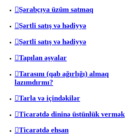
Şərabçıya üzüm satmaq
Şərtli satış və hədiyyə
Şərtli satış və hədiyyə
Tapılan əşyalar
Tarasını (qab ağırlığı) almaq
lazımdırmı?
Tarla və içindəkilər
Ticarətdə dininə üstünlük vermək
Ticarətdə ehsan