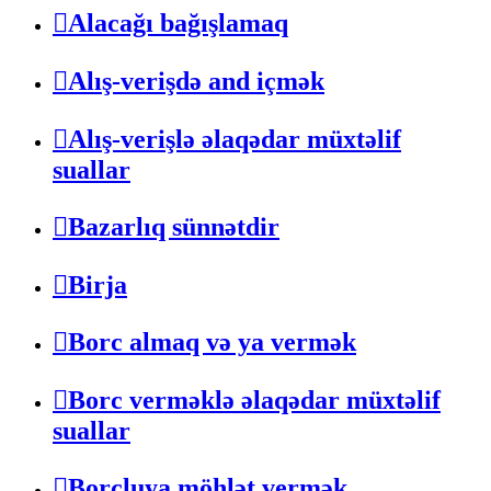
Alacağı bağışlamaq
Alış-verişdə and içmək
Alış-verişlə əlaqədar müxtəlif
suallar
Bazarlıq sünnətdir
Birja
Borc almaq və ya vermək
Borc verməklə əlaqədar müxtəlif
suallar
Borcluya möhlət vermək