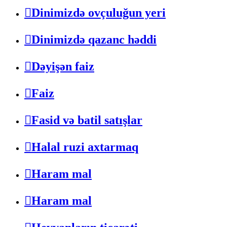
Dinimizdə ovçuluğun yeri
Dinimizdə qazanc həddi
Dəyişən faiz
Faiz
Fasid və batil satışlar
Halal ruzi axtarmaq
Haram mal
Haram mal