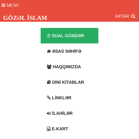
MENU
AXTAR
GÖZƏL İSLAM
SUAL GÖNDƏR
ƏSAS SƏHIFƏ
HAQQIMIZDA
DINI KITABLAR
LINKLƏR
İLAHILƏR
E-KART