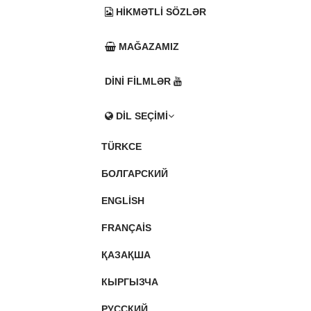
HIKMƏTLI SÖZLƏR
MAĞAZAMIZ
DINI FILMLƏR
DIL SEÇIMI
TÜRKCE
БОЛГАРСКИЙ
ENGLISH
FRANÇAIS
ҚАЗАҚША
КЫРГЫЗЧА
РУССКИЙ