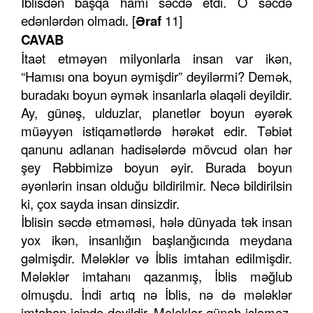
İblisdən başqa hamı səcdə etdi. O səcdə
edənlərdən olmadı. [
Əraf
11]
CAVAB
İtaət etməyən milyonlarla insan var ikən,
“Hamısı ona boyun əymişdir” deyilərmi? Demək,
buradakı boyun əymək insanlarla əlaqəli deyildir.
Ay, günəş, ulduzlar, planetlər boyun əyərək
müəyyən istiqamətlərdə hərəkət edir. Təbiət
qanunu adlanan hadisələrdə mövcud olan hər
şey Rəbbimizə boyun əyir. Burada boyun
əyənlərin insan olduğu bildirilmir. Necə bildirilsin
ki, çox sayda insan dinsizdir.
İblisin səcdə etməməsi, hələ dünyada tək insan
yox ikən, insanlığın başlanğıcında meydana
gəlmişdir. Mələklər və İblis imtahan edilmişdir.
Mələklər imtahanı qazanmış, İblis məğlub
olmuşdu. İndi artıq nə İblis, nə də mələklər
imtahan içində deyildir. Mələklər günah işləməz.