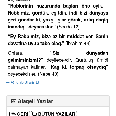
“Rəblərinin hüzurunda başları önə əyik, -
Rəbbimiz, gördük, eşitdik, indi bizi dünyaya
geri göndər ki, yaxşı işlər görək, artıq dəqiq
inandıq - deyəcəklər.”
(Səcdə 12)
“Ey Rəbbimiz, bizə az bir müddət ver, Sənin
dəvətinə uyub tabe olaq.”
[İbrahim 44)
Onlara,
“Siz dünyadan
gəlmirsinizmi?”
deyiləcəkdir. Qurtuluş ümidi
qalmayan kafirlər,
“Kaş ki, torpaq olsaydıq”
deyəcəkdirlər. (Nəbə 40)
Kitab Sifariş Et
Əlaqəli Yazılar
GERI
BÜTÜN YAZILAR