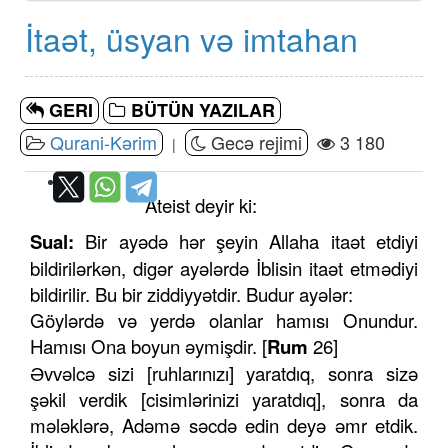
İtaət, üsyan və imtahan
GERI
BÜTÜN YAZILAR
Qurani-Kərim
Gecə rejimi
3 180
|
Ateist deyir ki:
Sual:
Bir ayədə hər şeyin Allaha itaət etdiyi
bildirilərkən, digər ayələrdə İblisin itaət etmədiyi
bildirilir. Bu bir ziddiyyətdir. Budur ayələr:
Göylərdə və yerdə olanlar hamısı Onundur.
Hamısı Ona boyun əymişdir. [
Rum
26]
Əvvəlcə sizi [ruhlarınızı] yaratdıq, sonra sizə
şəkil verdik [cisimlərinizi yaratdıq], sonra da
mələklərə, Adəmə səcdə edin deyə əmr etdik.