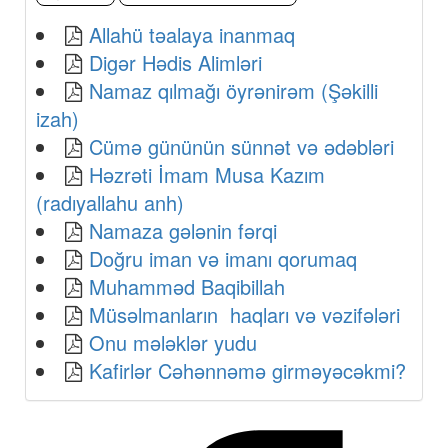
Allahü təalaya inanmaq
Digər Hədis Alimləri
Namaz qılmağı öyrənirəm (Şəkilli
izah)
Cümə gününün sünnət və ədəbləri
Həzrəti İmam Musa Kazım
(radıyallahu anh)
Namaza gələnin fərqi
Doğru iman və imanı qorumaq
Muhamməd Baqibillah
Müsəlmanların haqları və vəzifələri
Onu mələklər yudu
Kafirlər Cəhənnəmə girməyəcəkmi?