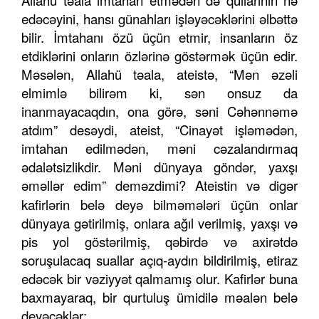
Allahü təala imtahan etmədən də qullarının nə
edəcəyini, hansı günahları işləyəcəklərini əlbəttə
bilir. İmtahanı özü üçün etmir, insanların öz
etdiklərini onların özlərinə göstərmək üçün edir.
Məsələn, Allahü təala, ateistə, “Mən əzəli
elmimlə bilirəm ki, sən onsuz da
inanmayacaqdın, ona görə, səni Cəhənnəmə
atdım” desəydi, ateist, “Cinayət işləmədən,
imtahan edilmədən, məni cəzalandırmaq
ədalətsizlikdir. Məni dünyaya göndər, yaxşı
əməllər edim”
deməzdimi? Ateistin və digər
kafirlərin belə deyə bilməmələri üçün onlar
dünyaya gətirilmiş, onlara ağıl verilmiş, yaxşı və
pis yol göstərilmiş, qəbirdə və axirətdə
soruşulacaq suallar açıq-aydın bildirilmiş, etiraz
edəcək bir vəziyyət qalmamış olur. Kafirlər buna
baxmayaraq, bir qurtuluş ümidilə məalən belə
deyəcəklər: