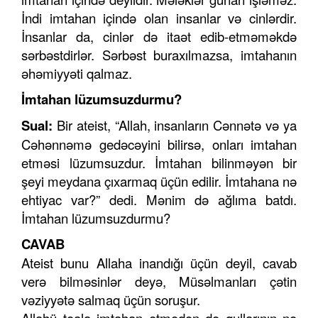
İndi imtahan içində olan insanlar və cinlərdir.
İnsanlar da, cinlər də itaət edib-etməməkdə
sərbəstdirlər. Sərbəst buraxılmazsa, imtahanın
əhəmiyyəti qalmaz.
İmtahan lüzumsuzdurmu?
Sual:
Bir ateist, “Allah, insanların Cənnətə və ya
Cəhənnəmə gedəcəyini bilirsə, onları imtahan
etməsi lüzumsuzdur. İmtahan bilinməyən bir
şeyi meydana çıxarmaq üçün edilir. İmtahana nə
ehtiyac var?” dedi. Mənim də ağlıma batdı.
İmtahan lüzumsuzdurmu?
CAVAB
Ateist bunu Allaha inandığı üçün deyil, cavab
verə bilməsinlər deyə, Müsəlmanları çətin
vəziyyətə salmaq üçün soruşur.