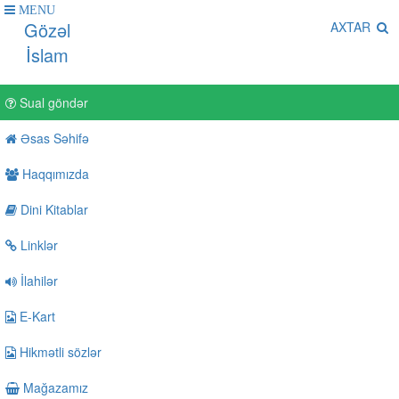
MENU
Gözəl
AXTAR
İslam
Sual göndər
Əsas Səhifə
Haqqımızda
Dini Kitablar
Linklər
İlahilər
E-Kart
Hikmətli sözlər
Mağazamız