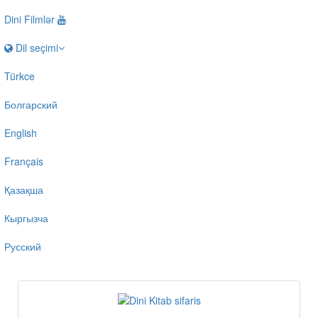
Dini Filmlər
Dil seçimi
Türkce
Болгарский
English
Français
Қазақша
Кыргызча
Русский