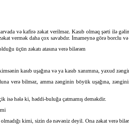
rvada və kafirə zəkat verilməz. Kasıb olmaq şərti ilə gəl
 zəkat vermək daha çox savabdır. İmameynə görə borclu və 
olduğu üçün zəkatı atasına verə bilərəm
 kimsənin kasıb uşağına və ya kasıb xanımına, yaxud zəngin
ğluna verə bilməz, amma zənginin böyük uşağına, zənginin
k isə hələ ki, həddi-buluğa çatmamış deməkdir.
rmi
madığı kimi, sizin də nəvəniz deyil. Ona zəkat verə bilərsi