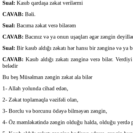
Sual
:
Kasıb qardaşa zəkat verilərmi
CAVAB
:
Bəli.
Sual
:
Bacıma zəkat verə bilərəm
CAVAB
:
Bacınız və ya onun uşaqları əgər zəngin deyillə
Sual
:
Bir kasıb aldığı zəkatı hər hansı bir zənginə və ya b
CAVAB
:
Kasıb aldığı zəkatı zənginə verə bilər. Verdiy
belədir
Bu beş Müsəlman zəngin zəkat ala bilər
1- Allah yolunda cihad edən,
2- Zəkat toplamaqla vəzifəli olan,
3- Borclu və borcunu ödəyə bilməyən zəngin,
4- Öz məmləkətində zəngin olduğu halda, olduğu yerdə pu