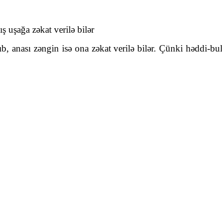
 uşağa zəkat verilə bilər
ıb, anası zəngin isə ona zəkat verilə bilər. Çünki həddi-b