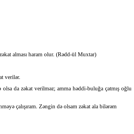
 zəkat alması haram olur. (Rədd-ül Muxtar)
t verilər.
b olsa da zəkat verilməz; amma həddi-buluğa çatmış oğlu
ənməyə çalışıram. Zəngin də olsam zəkat ala bilərəm