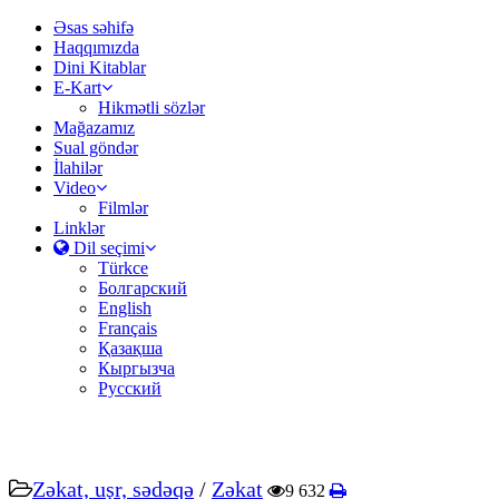
Əsas səhifə
Haqqımızda
Dini Kitablar
E-Kart
Hikmətli sözlər
Mağazamız
Sual göndər
İlahilər
Video
Filmlər
Linklər
Dil seçimi
Türkce
Болгарский
English
Français
Қазақша
Кыргызча
Русский
Zəkat, uşr, sədəqə
/
Zəkat
9 632