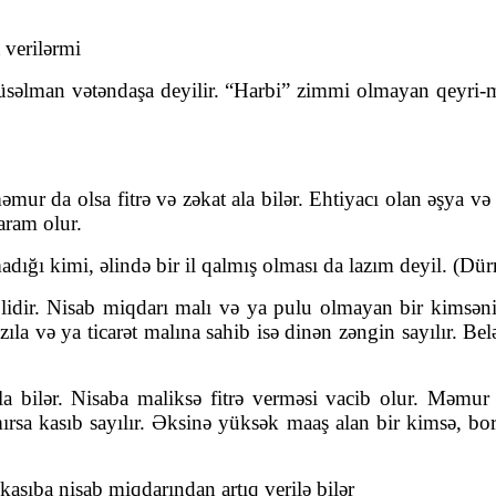
 verilərmi
müsəlman vətəndaşa deyilir. “Harbi” zimmi olmayan qeyr
 da olsa fitrə və zəkat ala bilər. Ehtiyacı olan əşya və b
aram olur.
madığı kimi, əlində bir il qalmış olması da lazım deyil. (Dü
ərqlidir. Nisab miqdarı malı və ya pulu olmayan bir kimsən
ıla və ya ticarət malına sahib isə dinən zəngin sayılır. Bel
a bilər. Nisaba maliksə fitrə verməsi vacib olur. Məmur 
ırsa kasıb sayılır. Əksinə yüksək maaş alan bir kimsə, borc
asıba nisab miqdarından artıq verilə bilər