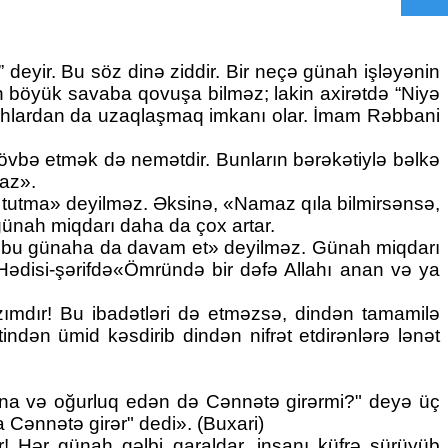
deyir. Bu söz dinə ziddir. Bir neçə günah işləyənin
an böyük savaba qovuşa bilməz; lakin axirətdə “Niyə
nahlardan da uzaqlaşmaq imkanı olar. İmam Rəbbani
vbə etmək də nemətdir. Bunların bərəkətiylə bəlkə
maz».
 tutma» deyilməz. Əksinə, «Namaz qıla bilmirsənsə,
ünah miqdarı daha da çox artar.
ə, bu günaha da davam et» deyilməz. Günah miqdarı
 Hədisi-şərifdə«Ömründə bir dəfə Allahı anan və ya
ımdır! Bu ibadətləri də etməzsə, dindən tamamilə
dən ümid kəsdirib dindən nifrət etdirənlərə lənət
ina və oğurluq edən də Cənnətə girərmi?" deyə üç
 Cənnətə girər" dedi». (Buxari)
! Hər günah qəlbi qaraldar, insanı küfrə sürüyüb