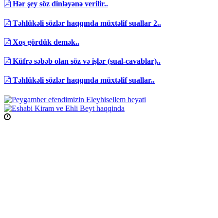
Hər şey söz dinləyənə verilir..
Təhlükəli sözlər haqqında müxtəlif suallar 2..
Xoş gördük demək..
Küfrə səbəb olan söz və işlər (sual-cavablar)..
Təhlükəli sözlər haqqında müxtəlif suallar..
Namaz Vaxtları