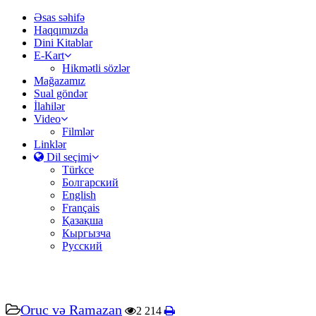
Əsas səhifə
Haqqımızda
Dini Kitablar
E-Kart
Hikmətli sözlər
Mağazamız
Sual göndər
İlahilər
Video
Filmlər
Linklər
Dil seçimi
Türkce
Болгарский
English
Français
Қазақша
Кыргызча
Русский
Oruc və Ramazan
2 214