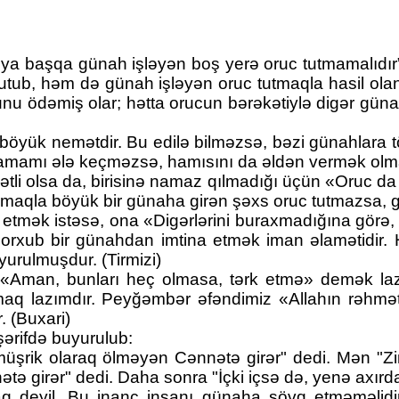
 ya başqa günah işləyən boş yerə oruc tutmamalıdır” 
tutub, həm də günah işləyən oruc tutmaqla hasil ol
nu ödəmiş olar; hətta orucun bərəkətiylə digər gü
yük nemətdir. Bu edilə bilməzsə, bəzi günahlara tö
 tamamı ələ keçməzsə, hamısını da əldən vermək ol
tli olsa da, birisinə namaz qılmadığı üçün «Oruc da
maqla böyük bir günaha girən şəxs oruc tutmazsa, g
a etmək istəsə, ona «Digərlərini buraxmadığına gör
qorxub bir günahdan imtina etmək iman əlamətidir.
ulmuşdur. (Tirmizi)
 «Aman, bunları heç olmasa, tərk etmə» demək laz
aq lazımdır. Peyğəmbər əfəndimiz «Allahın rəhmətin
. (Buxari)
ərifdə buyurulub:
müşrik olaraq ölməyən Cənnətə girər" dedi. Mən "Z
ə girər" dedi. Daha sonra "İçki içsə də, yenə axırda
aq deyil. Bu inanc insanı günaha sövq etməməlidir