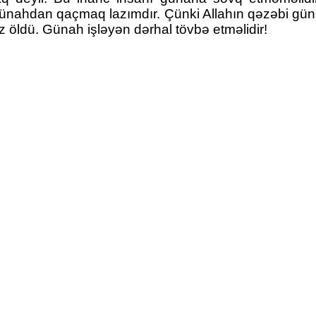
ahdan qaçmaq lazımdır. Çünki Allahın qəzəbi günah
 öldü. Günah işləyən dərhal tövbə etməlidir!