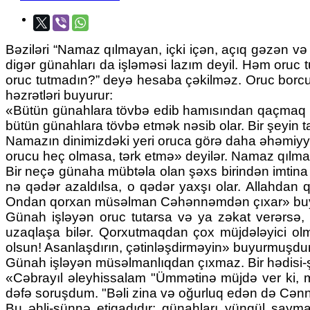
Bəziləri “Namaz qılmayan, içki içən, açıq gəzən və
digər günahları da işləməsi lazım deyil. Həm oruc 
oruc tutmadın?” deyə hesaba çəkilməz. Oruc borcu
həzrətləri buyurur:
«Bütün günahlara tövbə edib hamısından qaçmaq bö
bütün günahlara tövbə etmək nəsib olar. Bir şeyin
Namazın dinimizdəki yeri oruca görə daha əhəmiyyə
orucu heç olmasa, tərk etmə» deyilər. Namaz qılma
Bir neçə günaha mübtəla olan şəxs birindən imtin
nə qədər azaldılsa, o qədər yaxşı olar. Allahdan 
Ondan qorxan müsəlman Cəhənnəmdən çıxar» buyur
Günah işləyən oruc tutarsa və ya zəkat verərsə,
uzaqlaşa bilər. Qorxutmaqdan çox müjdələyici olm
olsun! Asanlaşdırın, çətinləşdirməyin» buyurmuşdur
Günah işləyən müsəlmanlıqdan çıxmaz. Bir hədisi-ş
«Cəbrayıl əleyhissalam "Ümmətinə müjdə ver ki, 
dəfə soruşdum. "Bəli zina və oğurluq edən də Cənnət
Bu əhli-sünnə etiqadıdır; günahları yüngül saym