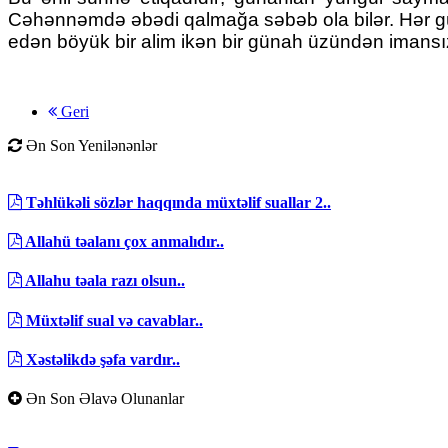
Cəhənnəmdə əbədi qalmağa səbəb ola bilər. Hər gün
edən böyük bir alim ikən bir günah üzündən imansız
Geri
Ən Son Yenilənənlər
Təhlükəli sözlər haqqında müxtəlif suallar 2..
Allahü təalanı çox anmalıdır..
Allahu təala razı olsun..
Müxtəlif sual və cavablar..
Xəstəlikdə şəfa vardır..
Ən Son Əlavə Olunanlar