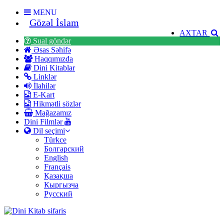
MENU
Gözəl İslam
AXTAR
Sual göndər
Əsas Səhifə
Haqqımızda
Dini Kitablar
Linklər
İlahilər
E-Kart
Hikmətli sözlər
Mağazamız
Dini Filmlər
Dil seçimi
Türkce
Болгарский
English
Français
Қазақша
Кыргызча
Русский