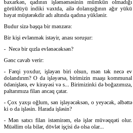
baxarkən, qadının işləməməsinin mümkün olmadığı
görüldüyü indiki vaxtda, ailə dolanışığının ağır yükü
həyat müştərəkdir adı altında qadına yüklənir.
Budur sizə başqa bir mənzərə:
Bir kişi evlənmək istəyir, anası soruşur:
- Necə bir qızla evlənəcəksən?
Gənc cavab verir:
- Fərqi yoxdur, işləyən biri olsun, mən tək necə ev
dolandırım? O da işləyərsə, birimizin maaşı kommunal
ödənişlərə, ev kirayəsi və s... Birimizinki də boğazımıza,
paltarımıza filan ancaq çatar.
- Çox yaxşı oğlum, sən işləyəcəksən, o yeyəcək, əlbəttə
ki o da işləsin. Harada işləsin?
- Mən satıcı filan istəmirəm, elə işlər müvəqqəti olur.
Müəllim ola bilər, dövlət işçisi də olsa olar...