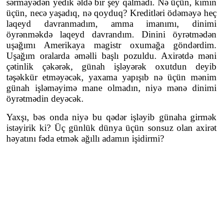
sərmayədən yedik əldə bir şey qalmadı. Nə üçün, kimin
üçün, necə yaşadıq, nə qoyduq? Kreditləri ödəməyə heç
laqeyd davranmadım, amma imanımı, dinimi
öyrənməkdə laqeyd davrandım. Dinini öyrətmədən
uşağımı Amerikaya magistr oxumağa göndərdim.
Uşağım oralarda əməlli başlı pozuldu. Axirətdə məni
çətinlik çəkərək, günah işləyərək oxutdun deyib
təşəkkür etməyəcək, yaxama yapışıb nə üçün mənim
günah işləməyimə mane olmadın, niyə mənə dinimi
öyrətmədin deyəcək.
Yaxşı, bəs onda niyə bu qədər işləyib günaha girmək
istəyirik ki? Üç günlük dünya üçün sonsuz olan axirət
həyatını fəda etmək ağıllı adamın işidirmi?