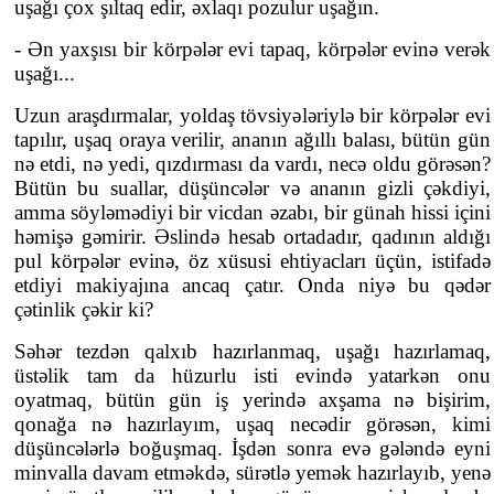
uşağı çox şıltaq edir, əxlaqı pozulur uşağın.
- Ən yaxşısı bir körpələr evi tapaq, körpələr evinə verək
uşağı...
Uzun araşdırmalar, yoldaş tövsiyələriylə bir körpələr evi
tapılır, uşaq oraya verilir, ananın ağıllı balası, bütün gün
nə etdi, nə yedi, qızdırması da vardı, necə oldu görəsən?
Bütün bu suallar, düşüncələr və ananın gizli çəkdiyi,
amma söyləmədiyi bir vicdan əzabı, bir günah hissi içini
həmişə gəmirir. Əslində hesab ortadadır, qadının aldığı
pul körpələr evinə, öz xüsusi ehtiyacları üçün, istifadə
etdiyi makiyajına ancaq çatır. Onda niyə bu qədər
çətinlik çəkir ki?
Səhər tezdən qalxıb hazırlanmaq, uşağı hazırlamaq,
üstəlik tam da hüzurlu isti evində yatarkən onu
oyatmaq, bütün gün iş yerində axşama nə bişirim,
qonağa nə hazırlayım, uşaq necədir görəsən, kimi
düşüncələrlə boğuşmaq. İşdən sonra evə gələndə eyni
minvalla davam etməkdə, sürətlə yemək hazırlayıb, yenə