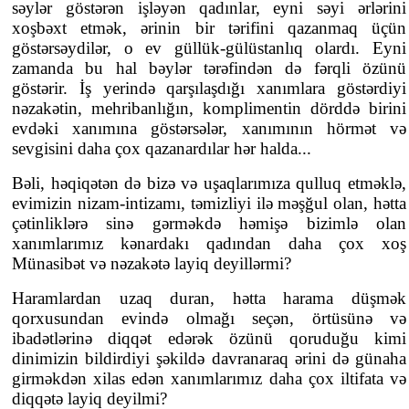
səylər göstərən işləyən qadınlar, eyni səyi ərlərini
xoşbəxt etmək, ərinin bir tərifini qazanmaq üçün
göstərsəydilər, o ev güllük-gülüstanlıq olardı. Eyni
zamanda bu hal bəylər tərəfindən də fərqli özünü
göstərir. İş yerində qarşılaşdığı xanımlara göstərdiyi
nəzakətin, mehribanlığın, komplimentin dörddə birini
evdəki xanımına göstərsələr, xanımının hörmət və
sevgisini daha çox qazanardılar hər halda...
Bəli, həqiqətən də bizə və uşaqlarımıza qulluq etməklə,
evimizin nizam-intizamı, təmizliyi ilə məşğul olan, hətta
çətinliklərə sinə gərməkdə həmişə bizimlə olan
xanımlarımız kənardakı qadından daha çox xoş
Münasibət və nəzakətə layiq deyillərmi?
Haramlardan uzaq duran, hətta harama düşmək
qorxusundan evində olmağı seçən, örtüsünə və
ibadətlərinə diqqət edərək özünü qoruduğu kimi
dinimizin bildirdiyi şəkildə davranaraq ərini də günaha
girməkdən xilas edən xanımlarımız daha çox iltifata və
diqqətə layiq deyilmi?