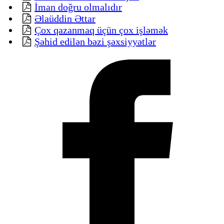
İman doğru olmalıdır
Əlaüddin Əttar
Çox qazanmaq üçün çox işləmək
Şəhid edilən bəzi şəxsiyyətlər