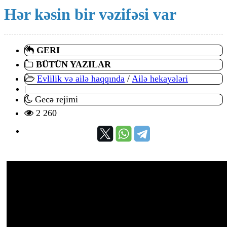
Hər kəsin bir vəzifəsi var
GERI
BÜTÜN YAZILAR
Evlilik və ailə haqqında
/
Ailə hekayələri
|
Gecə rejimi
2 260