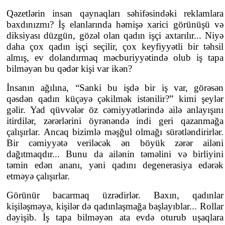
Qəzetlərin insan qaynaqları səhifəsindəki reklamlara
baxdınızmı? İş elanlarında həmişə xarici görünüşü və
diksiyası düzgün, gözəl olan qadın işçi axtarılır... Niyə
daha çox qadın işçi seçilir, çox keyfiyyətli bir təhsil
almış, ev dolandırmaq məcburiyyətində olub iş tapa
bilməyən bu qədər kişi var ikən?
İnsanın ağılına, “Sanki bu işdə bir iş var, görəsən
qəsdən qadın küçəyə çəkilmək istənilir?” kimi şeylər
gəlir. Yad qüvvələr öz cəmiyyətlərində ailə anlayışını
itirdilər, zərərlərini öyrənəndə indi geri qazanmağa
çalışırlar. Ancaq bizimlə məşğul olmağı sürətləndirirlər.
Bir cəmiyyətə veriləcək ən böyük zərər ailəni
dağıtmaqdır... Bunu da ailənin təməlini və birliyini
təmin edən ananı, yəni qadını degenerasiya edərək
etməyə çalışırlar.
Görünür bacarmaq üzrədirlər. Baxın, qadınlar
kişiləşməyə, kişilər də qadınlaşmağa başlayıblar... Rollar
dəyişib. İş tapa bilməyən ata evdə oturub uşaqlara