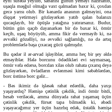
eyni sürətlə yeyilib, sabahısı günün yeməyi hazırlanıb,
uşaqla məşğul olmağa vaxt qalmadan baxır ki, çoxdan
gecə yarısı olub. Bir kənarda anasının gəlməyini, ona
diqqət yetirməyi gözləyərkən yatıb qalan balanızı
qucaqlayıb, bir öpüşlə yatağına yatırarsanız. Budur,
bütün gün qaçıb dayanarkən bir də baxar ki, ömür
keçib, uşaq böyüyüb, amma fikir də verməyib ki, nə
əvvəlki gözəlliyi, nə əvvəlki sağlamlığı, nə də artıq
problemlərlə başa çıxacaq gücü qalmışdır.
Bu qədər il ər-arvad işləyiblər, amma heç bir şey əldə
etməyiblər. Hələ borcunu ödədikləri evi saymazsaq,
ömür vəfa edərsə, borcdan xilas olub rahata çıxarıq deyə
gözləyərkən, övladların evlənməsi kimi səbəblərdən,
borc üstünə borc gəlir...
- Bəs ikimiz də işləsək rahat edərdik, daha yaxşı
yaşayardıq? Həmişə çətinlik çəkdik, indi ömür bitdi,
hesab veriləcək, amma dünyada rahat yaşamaq üçün
çətinlik çəkdik, fürsət tapa bilmədik ki, əbədi
yaşayacağımız yer üçün hazırlıq edək, üstəlik həmişə