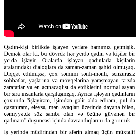
Qadın-kişi birlikdə işləyən yerlərə hamımız getmişik.
Demək olar ki, bu dövrdə hər yerdə qadın və kişilər bir
yerdə işləyir. Oralarda işləyən qadınlarla kişilərin
aralarındakı dialoqlara da zaman-zaman şahid olmuşuq.
Diqqət edilmişsə, çox səmimi sənli-mənli, senzurasız
söhbətlər, yaşlarına və mövqelərinə yaraşmayan tərzdə
zarafatlar və ən acınacaqlısı da etdiklərini normal sayan
bir sıra insanlarla qarşılaşmışıq. Ayrıca işləyən qadınların
çoxunda “işləyirəm, işimdən gəlir əldə edirəm, pul da
qazanıram, eləysə, mən ayaqları üzərində dayana bilən,
cəmiyyətdə söz sahibi olan və özünə güvənən bir
qadınam” düşüncəsi içində davrandıqlarını da görürük.
Iş yerində müdirindən bir afərin almaq üçün müxtəlif