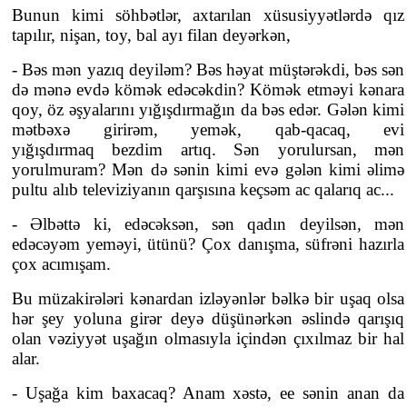
Bunun kimi söhbətlər, axtarılan xüsusiyyətlərdə qız
tapılır, nişan, toy, bal ayı filan deyərkən,
- Bəs mən yazıq deyiləm? Bəs həyat müştərəkdi, bəs sən
də mənə evdə kömək edəcəkdin? Kömək etməyi kənara
qoy, öz əşyalarını yığışdırmağın da bəs edər. Gələn kimi
mətbəxə girirəm, yemək, qab-qacaq, evi
yığışdırmaq bezdim artıq. Sən yorulursan, mən
yorulmuram? Mən də sənin kimi evə gələn kimi əlimə
pultu alıb televiziyanın qarşısına keçsəm ac qalarıq ac...
- Əlbəttə ki, edəcəksən, sən qadın deyilsən, mən
edəcəyəm yeməyi, ütünü? Çox danışma, süfrəni hazırla
çox acımışam.
Bu müzakirələri kənardan izləyənlər bəlkə bir uşaq olsa
hər şey yoluna girər deyə düşünərkən əslində qarışıq
olan vəziyyət uşağın olmasıyla içindən çıxılmaz bir hal
alar.
- Uşağa kim baxacaq? Anam xəstə, ee sənin anan da