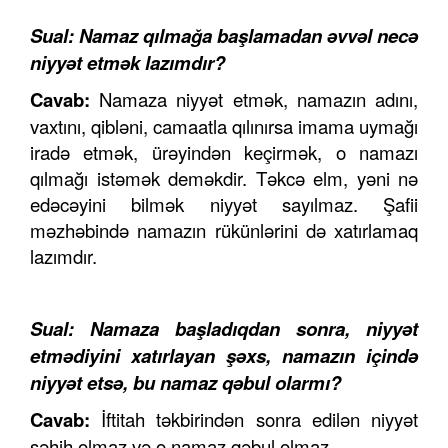
Sual: Namaz qılmağa başlamadan əvvəl necə
niyyət etmək lazımdır?
Cavab:
Namaza niyyət etmək, namazın adını,
vaxtını, qibləni, camaatla qılınırsa imama uymağı
iradə etmək, ürəyindən keçirmək, o namazı
qılmağı istəmək deməkdir. Təkcə elm, yəni nə
edəcəyini bilmək niyyət sayılmaz. Şafii
məzhəbində namazın rükünlərini də xatırlamaq
lazımdır.
Sual: Namaza başladıqdan sonra, niyyət
etmədiyini xatırlayan şəxs, namazın içində
niyyət etsə, bu namaz qəbul olarmı?
Cavab:
İftitah təkbirindən sonra edilən niyyət
səhih olmaz və o namaz qəbul olmaz.