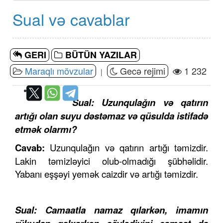
Sual və cavablar
GERI
BÜTÜN YAZILAR
Maraqlı mövzular
Gecə rejimi
1 232
|
Sual: Uzunqulağın və qatırın
artığı olan suyu dəstəmaz və qüsulda istifadə
etmək olarmı?
Cavab:
Uzunqulağın və qatırın artığı təmizdir.
Lakin təmizləyici olub-olmadığı şübhəlidir.
Yabanı eşşəyi yemək caizdir və artığı təmizdir.
Sual: Camaatla namaz qılarkən, imamın