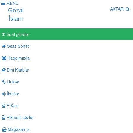
MENU
Gözəl
AXTAR
İslam
Sual göndər
Əsas Səhifə
Haqqımızda
Dini Kitablar
Linklər
İlahilər
E-Kart
Hikmətli sözlər
Mağazamız