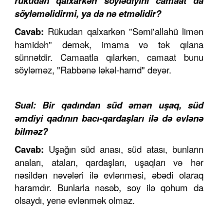
rükudan qalxarkən söylədiyini camaat da
söyləməlidirmi, ya da nə etməlidir?
Cavab:
Rükudan qalxarkən "Səmi'allahü limən
hamidəh" demək, imama və tək qılana
sünnətdir. Camaatla qılarkən, camaat bunu
söyləməz, "Rabbənə ləkəl-hamd" deyər.
Sual: Bir qadından süd əmən uşaq, süd
əmdiyi qadının bacı-qardaşları ilə də evlənə
bilməz?
Cavab:
Uşağın süd anası, süd atası, bunların
anaları, ataları, qardaşları, uşaqları və hər
nəsildən nəvələri ilə evlənməsi, əbədi olaraq
haramdır. Bunlarla nəsəb, soy ilə qohum da
olsaydı, yenə evlənmək olmaz.