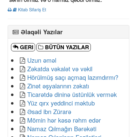
Kitab Sifariş Et
Əlaqəli Yazılar
GERI
BÜTÜN YAZILAR
Uzun əməl
Zəkatda vəkalət və vəkil
Hörülmüş saçı açmaq lazımdırmı?
Zinət əşyalarının zəkatı
Ticarətdə dininə üstünlük vermək
Yüz qırx yeddinci məktub
Əsad ibn Zürarə
Mömin hər kəsə rəhm edər
Namaz Qılmağın Bərəkəti