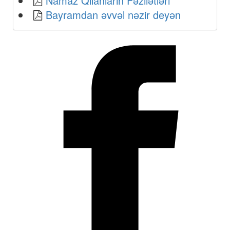
Namaz Qılanların Fəzilətləri
Bayramdan əvvəl nəzir deyən