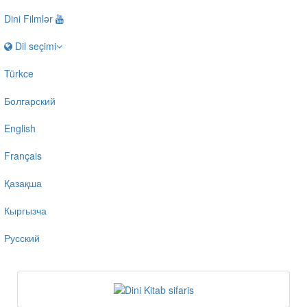
Dini Filmlər
Dil seçimi
Türkce
Болгарский
English
Français
Қазақша
Кыргызча
Русский