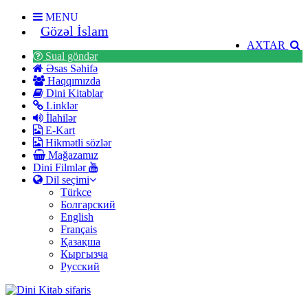
MENU
Gözəl İslam
AXTAR
Sual göndər
Əsas Səhifə
Haqqımızda
Dini Kitablar
Linklər
İlahilər
E-Kart
Hikmətli sözlər
Mağazamız
Dini Filmlər
Dil seçimi
Türkce
Болгарский
English
Français
Қазақша
Кыргызча
Русский