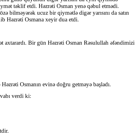
ymət təklif etdi. Həzrəti Osman yenə qəbul etmədi.
zə bilməyərək ucuz bir qiymətlə digər yarısını da satın
ib Həzrəti Osmana xeyir dua etdi.
axtarardı. Bir gün Həzrəti Osman Rəsulullah əfəndimizi
ə Həzrəti Osmanın evinə doğru getməyə başladı.
abı verdi ki:
dir.