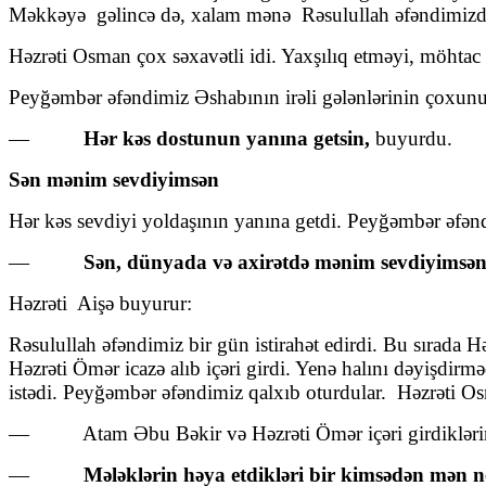
Məkkəyə gəlincə də, xalam mənə Rəsulullah əfəndimizd
Həzrəti Osman çox səxavətli idi. Yaxşılıq etməyi, möhtac 
Peyğəmbər əfəndimiz Əshabının irəli gələnlərinin çoxun
—
Hər kəs dostunun yanına getsin,
buyurdu.
Sən mənim sevdiyimsən
Hər kəs sevdiyi yoldaşının yanına getdi. Peyğəmbər əfən
—
Sən, dünyada və axirətdə mənim sevdiyimsən
Həzrəti Aişə buyurur:
Rəsulullah əfəndimiz bir gün istirahət edirdi. Bu sırada Hə
Həzrəti Ömər icazə alıb içəri girdi. Yenə halını dəyişdir
istədi. Peyğəmbər əfəndimiz qalxıb oturdular. Həzrəti Os
— Atam Əbu Bəkir və Həzrəti Ömər içəri girdiklərində
—
Mələklərin həya etdikləri bir kimsədən mən 