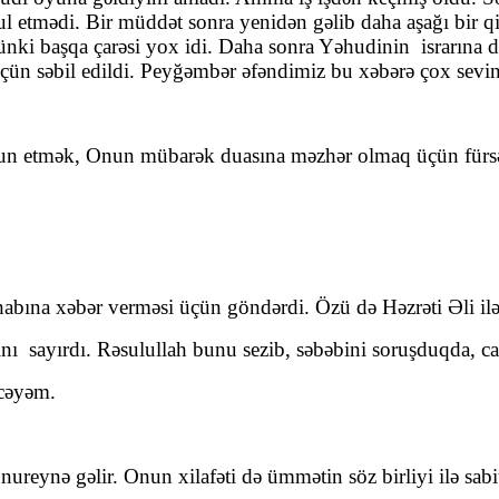
etmədi. Bir müddət sonra yenidən gəlib daha aşağı bir qi
nki başqa çarəsi yox idi. Daha sonra Yəhudinin israrına dö
çün səbil edildi. Peyğəmbər əfəndimiz bu xəbərə çox sevin
n etmək, Onun mübarək duasına məzhər olmaq üçün fürsət 
habına xəbər verməsi üçün göndərdi. Özü də Həzrəti Əli il
 sayırdı. Rəsulullah bunu sezib, səbəbini soruşduqda, cav
cəyəm.
reynə gəlir. Onun xilafəti də ümmətin söz birliyi ilə sabit