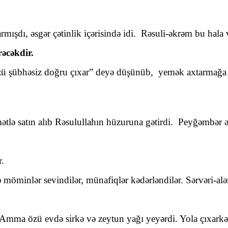
rmışdı, əsgər çətinlik içərisində idi. Rəsuli-əkrəm bu hala
əcəkdir.
zü şübhəsiz doğru çıxar” deyə düşünüb, yemək axtarmağa 
ətlə satın alıb Rəsulullahın hüzuruna gətirdi. Peyğəmbər
.
öminlər sevindilər, münafiqlər kədərləndilər. Sərvəri-aləm 
Amma özü evdə sirkə və zeytun yağı yeyərdi. Yola çıxarkə