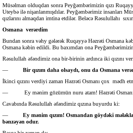
Müsəlman olduqdan sonra Peyğəmbərimizin qızı Ruqayyə
Uteybə ilə nişanlanmışdılar. Peyğəmbərimiz insanları M
qızlarını almaqdan imtina etdilər. Beləcə Rəsulullahı sıxın
Osmana verərdim
Bundan sonra vəhy gələrək Ruqayyə Həzrəti Osmana kəb
Osmana kəbin edildi. Bu baxımdan ona Peyğəmbərimizin i
Rəsulullah əfəndimiz ona bir-birinin ardınca iki qızını verm
—
Bir qızım daha olsaydı, onu da Osmana verə
İkinci qızını verdiyi zaman Həzrəti Osmanı çox mədh etm
— Ey mənim gözümün nuru atam! Həzrəti Osmanı çox
Cavabında Rəsulullah əfəndimiz qızına buyurdu ki:
—
Ey mənim qızım! Osmandan göydəki mələklər 
bənzəyən odur.
Başqa bir zaman da: