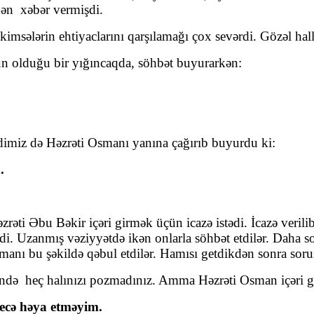
ən xəbər vermişdi.
kimsələrin ehtiyaclarını qarşılamağı çox sevərdi. Gözəl hal
un olduğu bir yığıncaqda, söhbət buyurarkən:
dimiz də Həzrəti Osmanı yanına çağırıb buyurdu ki:
.
zrəti Əbu Bəkir içəri girmək üçün icazə istədi. İcazə verili
mədi. Uzanmış vəziyyətdə ikən onlarla söhbət etdilər. Daha 
manı bu şəkildə qəbul etdilər. Hamısı getdikdən sonra sor
 heç halınızı pozmadınız. Amma Həzrəti Osman içəri gi
necə həya etməyim.