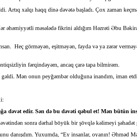
tıq xalqı haqq dinə dəvətə başladı. Çox zaman keçməz k
 əhəmiyyətli məsələdə fikrini aldığım Həzrəti Əbu Bəkirə
. Heç görməyən, eşitməyən, fayda və ya zərər verməyən
sizliyin fərqindəyəm, ancaq çarə tapa bilmirəm.
əldi. Mən onun peyğəmbər olduğuna inandım, iman etdim.
i:
a dəvət edir. Sən də bu dəvəti qəbul et! Mən bütün in
 dəvətindən sonra dərhal böyük bir şövqlə kəlimeyi şəhadə
nu danışdım. Yuxumda, “Ey insanlar, oyanın! Əhməd Mək