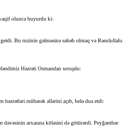
 vaqif olunca buyurdu ki:
getdi. Bu ruzinin gəlməsinə səbəb olmaq və Rəsulullahı
 əfəndimiz Həzrəti Osmandan soruşdu:
həzrətləri mübarək əllərini açıb, belə dua etdi:
n dəvəsinin arxasına köləsini də götürərdi. Peyğəmbər