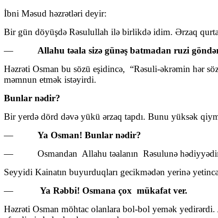
İbni Məsud həzrətləri deyir:
Bir gün döyüşdə Rəsulullah ilə birlikdə idim. Ərzaq qurta
—
Allahu təala sizə günəş batmadan ruzi göndər
Həzrəti Osman bu sözü eşidincə, “Rəsuli-əkrəmin hər sö
məmnun etmək istəyirdi.
Bunlar nədir?
Bir yerdə dörd dəvə yükü ərzaq tapdı. Bunu yüksək qiym
—
Ya Osman! Bunlar nədir?
— Osmandan Allahu təalanın Rəsulunə hədiyyədir
Seyyidi Kainatın buyurduqları gecikmədən yerinə yetincə m
—
Ya Rəbbi! Osmana çox mükafat ver.
Həzrəti Osman möhtac olanlara bol-bol yemək yedirərdi. 