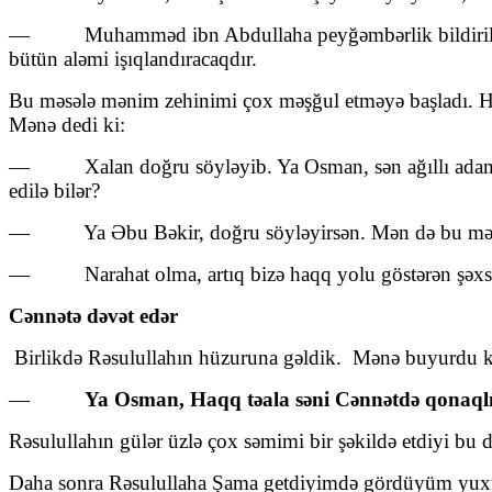
— Muhamməd ibn Abdullaha peyğəmbərlik bildirildi. Ar
bütün aləmi işıqlandıracaqdır.
Bu məsələ mənim zehinimi çox məşğul etməyə başladı. Hər
Mənə dedi ki:
— Xalan doğru söyləyib. Ya Osman, sən ağıllı adamsan
edilə bilər?
— Ya Əbu Bəkir, doğru söyləyirsən. Mən də bu məntiq
— Narahat olma, artıq bizə haqq yolu göstərən şəxs g
Cənnətə dəvət edər
Birlikdə Rəsulullahın hüzuruna gəldik. Mənə buyurdu k
—
Ya Osman, Haqq təala səni Cənnətdə qonaqlığ
Rəsulullahın gülər üzlə çox səmimi bir şəkildə etdiyi bu
Daha sonra Rəsulullaha Şama getdiyimdə gördüyüm yuxu