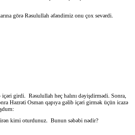
larına görə Rəsulullah əfəndimiz onu çox sevərdi.
b içəri girdi. Rəsulullah heç halını dəyişdirmədi. Sonra,
sonra Həzrəti Osman qapıya gəlib içəri girmək üçün icazə
uşdum:
rən kimi oturdunuz. Bunun səbəbi nədir?