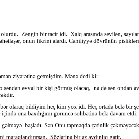
rdu. Zəngin bir tacir idi. Xalq arasında sevilən, sayılan 
ləhətləşər, onun fikrini alardı. Cahiliyyə dövrünün pislikl
zaman ziyarətinə getmişdim. Mənə dedi ki:
ndən əvvəl bir kişi görmüş olacaq, nə də sən ondan əvv
rəkdir.
 olaraq bildiyim heç kim yox idi. Heç ortada belə bir şe
r içində ona baxdığımı görüncə söhbətinə belə davam etdi:
məyə başladı. Sən Onu tapmaqda çətinlik çəkməyəcək
araqlandırırsan. Sözlərinə bir az aydınlıq gətir.