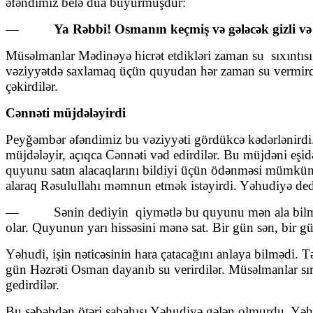
əfəndimiz belə dua buyurmuşdur:
—
Ya Rəbbi! Osmanın keçmiş və gələcək gizli və
Müsəlmanlar Mədinəyə hicrət etdikləri zaman su sıxıntıs
vəziyyətdə saxlamaq üçün quyudan hər zaman su vermirdi
çəkirdilər.
Cənnəti müjdələyirdi
Peyğəmbər əfəndimiz bu vəziyyəti gördükcə kədərlənirdi. 
müjdələyir, açıqca Cənnəti vəd edirdilər. Bu müjdəni eş
quyunu satın alacaqlarını bildiyi üçün ödənməsi mümkün
alaraq Rəsulullahı məmnun etmək istəyirdi. Yəhudiyə ded
— Sənin dediyin qiymətlə bu quyunu mən ala bilmərəm. 
olar. Quyunun yarı hissəsini mənə sat. Bir gün sən, bir 
Yəhudi, işin nəticəsinin hara çatacağını anlaya bilmədi.
gün Həzrəti Osman dayanıb su verirdilər. Müsəlmanlar sır
gedirdilər.
Bu səbəbdən ötəri sabahısı Yəhudiyə gələn olmurdu. Yəhu