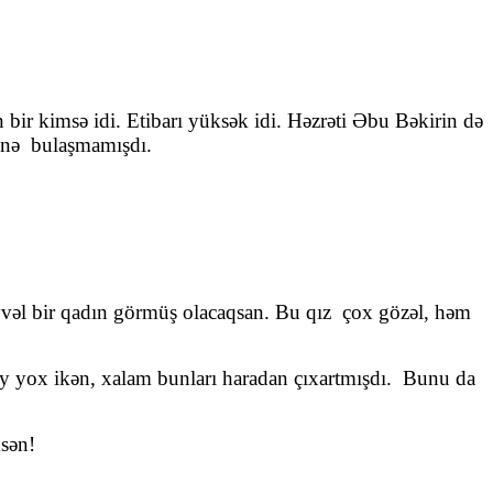
bir kimsə idi. Etibarı yüksək idi. Həzrəti Əbu Bəkirin də
ərinə bulaşmamışdı.
əl bir qadın görmüş olacaqsan. Bu qız çox gözəl, həm
y yox ikən, xalam bunları haradan çıxartmışdı. Bunu da
sən!