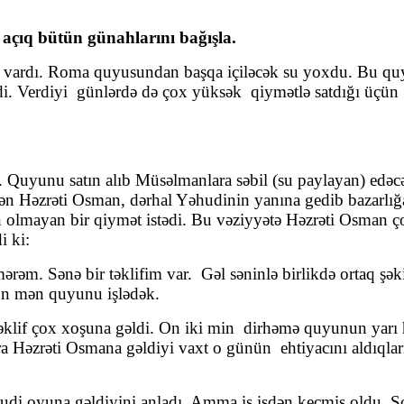
 açıq bütün günahlarını bağışla.
ı vardı. Roma quyusundan başqa içiləcək su yoxdu. Bu quy
. Verdiyi günlərdə də çox yüksək qiymətlə satdığı üçün h
Quyunu satın alıb Müsəlmanlara səbil (su paylayan) edəcək
idən Həzrəti Osman, dərhal Yəhudinin yanına gedib bazarlı
 olmayan bir qiymət istədi. Bu vəziyyətə Həzrəti Osman 
i ki:
Sənə bir təklifim var. Gəl səninlə birlikdə ortaq şəki
gün mən quyunu işlədək.
 Təklif çox xoşuna gəldi. On iki min dirhəmə quyunun yarı
a Həzrəti Osmana gəldiyi vaxt o günün ehtiyacını aldıqlar
di oyuna gəldiyini anladı. Amma iş işdən keçmiş oldu. So