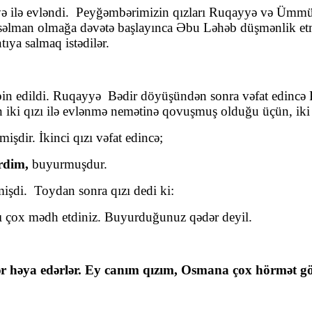
 ilə evləndi. Peyğəmbərimizin qızları Ruqayyə və Ümmü
üsəlman olmağa dəvətə başlayınca Əbu Ləhəb düşmənlik etm
tıya salmaq istədilər.
in edildi. Ruqayyə Bədir döyüşündən sonra vəfat edincə
ki qızı ilə evlənmə nemətinə qovuşmuş olduğu üçün, iki 
işdir. İkinci qızı vəfat edincə;
rdim,
buyurmuşdur.
işdi. Toydan sonra qızı dedi ki:
 mədh etdiniz. Buyurduğunuz qədər deyil.
həya edərlər. Ey canım qızım, Osmana çox hörmət gös