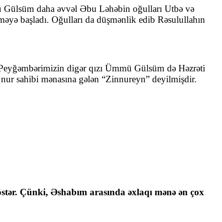
 Gülsüm daha əvvəl Əbu Ləhəbin oğulları Utbə və
əyə başladı. Oğulları da düşmənlik edib Rəsulullahın
 Peyğəmbərimizin digər qızı Ümmü Gülsüm də Həzrəti
nur sahibi mənasına gələn “Zinnureyn” deyilmişdir.
tər. Çünki, Əshabım arasında əxlaqı mənə ən çox