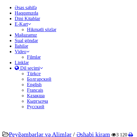
Əsas səhifə
Haqqımızda
Dini Kitablar
E-Kart
Hikmətli sözlər
Mağazamız
Sual göndər
İlahilər
Video
Filmlər
Linklər
Dil seçimi
Türkce
Болгарский
English
Français
Қазақша
Кыргызча
Русский
Peyğəmbərlər və Alimlər
/
Əshabi kiram
3 120