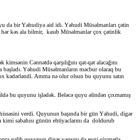
u da bir Yəhudiyə aid idi. Yəhudi Müsəlmanları çətin
ər kəs ala bilmir, kasıb Müsəlmanlar çox çətinlik
 kimsənin Cənnətdə qarşılığını qat-qat alacağını
ğa başladı. Yəhudi Müsəlmanların məcbur olaraq bu
çox kədərləndi. Amma nə olur olsun bu quyunu satın
ldə bu quyunu işlədək. Beləcə quyu əlindən çıxmamış
 hissəsini verdi. Quyunun başında bir gün Yəhudi, digər
ı kimi sabahısı günün ehtiyaclarını da doldurub
nra gəlib quyunun digər yarısını da eyni qiymətlə