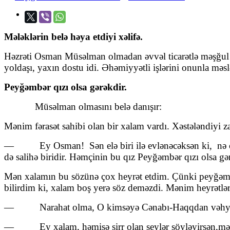
Mələklərin belə həya etdiyi xəlifə.
Həzrəti Osman Müsəlman olmadan əvvəl ticarətlə məşğul olu
yoldaşı, yaxın dostu idi. Əhəmiyyətli işlərini onunla məs
Peyğəmbər qızı olsa
gərəkdir
.
Müsəlman olmasını belə danışır:
Mənim fərasət sahibi olan bir xalam vardı. Xəstələndiyi 
— Ey Osman! Sən elə biri ilə evlənəcəksən ki, nə o sə
də salihə biridir. Həmçinin bu qız Peyğəmbər qızı olsa gə
Mən xalamın bu sözünə çox heyrət etdim. Çünki peyğəmbər
bilirdim ki, xalam boş yerə söz deməzdi. Mənim heyrətlə
— Narahat olma, O kimsəyə Cənabı-Haqqdan vəhy gəl
— Ey xalam, həmişə sirr olan şeylər söyləyirsən,məni m