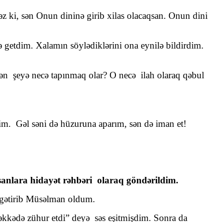
i, sən Onun dininə girib xilas olacaqsan. Onun dini
 getdim. Xalamın söylədiklərini ona eynilə bildirdim.
 şeyə necə tapınmaq olar? O necə ilah olaraq qəbul
 Gəl səni də hüzuruna aparım, sən də iman et!
sanlara hidayət rəhbəri olaraq göndərildim.
t gətirib Müsəlman oldum.
kədə zühur etdi” deyə səs eşitmişdim. Sonra da