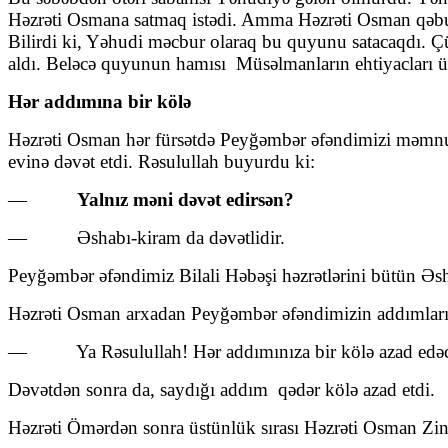
Həzrəti Osmana satmaq istədi. Amma Həzrəti Osman qəbul 
Bilirdi ki, Yəhudi məcbur olaraq bu quyunu satacaqdı. Çü
aldı. Beləcə quyunun hamısı Müsəlmanların ehtiyacları ü
Hər addımına bir kölə
Həzrəti Osman hər fürsətdə Peyğəmbər əfəndimizi məmnu
evinə dəvət etdi. Rəsulullah buyurdu ki:
—
Yalnız məni dəvət edirsən?
— Əshabı-kiram da dəvətlidir.
Peyğəmbər əfəndimiz Bilali Həbəşi həzrətlərini bütün Əs
Həzrəti Osman arxadan Peyğəmbər əfəndimizin addımlarını
— Ya Rəsulullah! Hər addımınıza bir kölə azad edə
Dəvətdən sonra da, saydığı addım qədər kölə azad etdi.
Həzrəti Ömərdən sonra üstünlük sırası Həzrəti Osman Zinnu