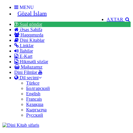
MENU
Gözəl İslam
AXTAR
Sual göndər
Əsas Səhifə
Haqqımızda
Dini Kitablar
Linklər
İlahilər
E-Kart
Hikmətli sözlər
Mağazamız
Dini Filmlər
Dil seçimi
Türkce
Болгарский
English
Français
Қазақша
Кыргызча
Русский