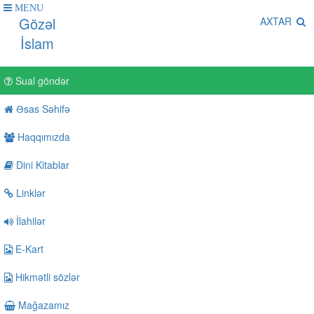
MENU
Gözəl
AXTAR
İslam
Sual göndər
Əsas Səhifə
Haqqımızda
Dini Kitablar
Linklər
İlahilər
E-Kart
Hikmətli sözlər
Mağazamız