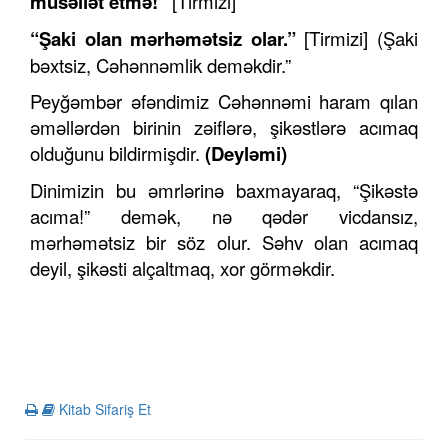
müsəllət etmə!”
[Tirmizi]
“Şaki olan mərhəmətsiz olar.”
[Tirmizi] (Şaki
bəxtsiz, Cəhənnəmlik deməkdir.”
Peyğəmbər əfəndimiz Cəhənnəmi haram qılan
əməllərdən birinin zəiflərə, şikəstlərə acımaq
olduğunu bildirmişdir.
(Deyləmi)
Dinimizin bu əmrlərinə baxmayaraq, “Şikəstə
acıma!” demək, nə qədər vicdansız,
mərhəmətsiz bir söz olur. Səhv olan acımaq
deyil, şikəsti alçaltmaq, xor görməkdir.
Kitab Sifariş Et