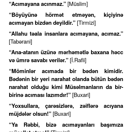
“A
c
ımayana a
c
ınmaz.”
[Müslim]
“Böyüyünə hörmət etməyən, kiçiyinə
a
c
ımayan bizdən deyildir.”
[Tirmizi]
“Allahu təala insanlara a
c
ımayana, a
c
ımaz.”
[Tabərani]
“Ana
-
atanın üzünə
mərhəmətlə
baxana həcc
və ümrə savabı verilər.”
[İ.Rafii]
“Möminlər a
c
ımada bir bədən kimidir.
Bədənin bir yeri narahat olanda bütün bədən
narahat olduğu kimi Müsəlmanların da bir-
birinə a
c
ıması lazımdır!”
[Buxari]
“Yoxsullara, çarəsizlərə, zəiflərə a
c
ıyana
müjdələr olsun!”
[Buxari]
“Ya Rəbbi, bizə a
c
ımayanları başımıza