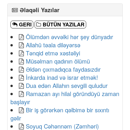
Əlaqəli Yazılar
GERI
BÜTÜN YAZILAR
Ölümdən əvvəlki hər şey dünyadır
Allahü təala diləyərsə
Tənqid etmə xəstəliyi
Müsəlman qadının ölümü
Əldən çıxmadıqca faydasızdır
İnkarda inad və israr etmək!
Dua edən Allahın sevgili quludur
Ramazan ayı hilal göründüyü zaman
başlayır
Bir iş görərkən qəlbimə bir sıxıntı
gəlir
Soyuq Cəhənnəm (Zəmhəri)