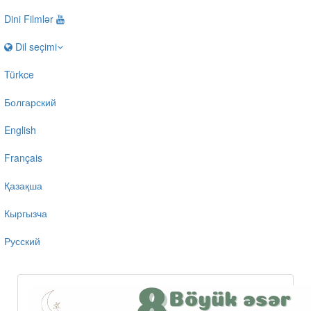
Dini Filmlər
Dil seçimi
Türkce
Болгарский
English
Français
Қазақша
Кыргызча
Русский