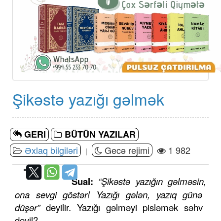
Şikəstə yazığı gəlmək
GERI
BÜTÜN YAZILAR
Əxlaq bilgiləri
Gecə rejimi
1 982
|
Sual:
“Şikəstə
yazığın gəlməsin
,
ona
sevgi göstər!
Yazığı gələn
,
yazıq günə
düşər”
deyilir. Yazığı gəlməyi pisləmək səhv
deyil?