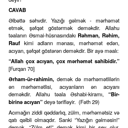
CAVAB
Əlbəttə səhvdir. Yazığı gəlmək - mərhəmət
etmək, şəfqət göstərmək deməkdir. Allahu
təalanın Əsmai-hüsnasındakı
R
ə
hm
a
n, Rəh
i
m,
Rauf
kimi adların mənası, mərhəmət edən,
acıyan, şəfqət göstərən deməkdir. Bir ayə məalı:
“Allah çox acıy
an
, çox mərhəmət sahibidir.”
[Furqan 70]
Ə
rham-ür-r
a
himin,
demək də mərhəmətlilərin
ən mərhəmətlisi, acıyanların ən acıyanı
deməkdir. Allahu təala Əshabi-kiramı,
“Bir-
birinə
acıyan
”
deyə tərifləyir. (Fəth 29)
Acımağın ziddi qəddarlıq, zülm, mərhəmətsiz və
qatı qəlbli olmaqdır. Sanki “Yazığın gəlməsin!”
demək, “Zülm et!” demək kimi bir şey olur.