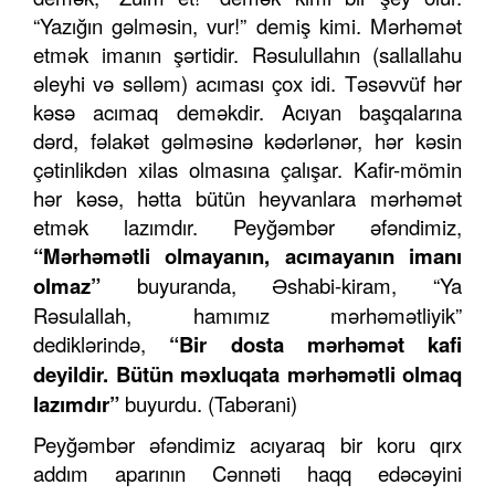
“Yazığın gəlməsin, vur!” demiş kimi. Mərhəmət
etmək imanın şərtidir. Rəsulullahın (sallallahu
əleyhi və səlləm) acıması çox idi. Təsəvvüf hər
kəsə acımaq deməkdir. Acıyan başqalarına
dərd, fəlakət gəlməsinə kədərlənər, hər kəsin
çətinlikdən xilas olmasına çalışar. Kafir-mömin
hər kəsə, hətta bütün heyvanlara mərhəmət
etmək lazımdır. Peyğəmbər əfəndimiz,
“Mərhəmətli olma
y
anın, a
c
ımayanın imanı
olmaz”
buyuranda, Əshabi-kiram, “Ya
Rəsulallah, hamımız mərhəmətliyik”
dediklərində,
“Bir
dosta
mərhəmət kafi
deyildir. Bütün məxluqata mərhəmətli olmaq
lazımdır”
buyurdu. (Tabərani)
Peyğəmbər əfəndimiz acıyaraq bir koru qırx
addım aparının Cənnəti haqq edəcəyini