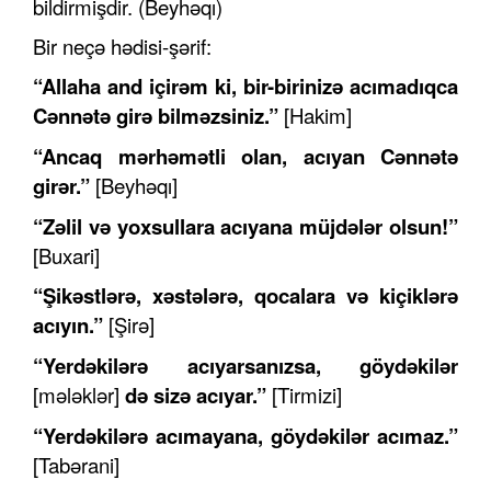
bildirmişdir. (Beyhəqı)
Bir neçə hədisi-şərif:
“Allaha and iç
i
rəm ki, bir-birinizə a
c
ımadıqca
Cənnətə girə bilməzsiniz.”
[Hakim]
“Ancaq mərhəmətli olan, a
c
ıyan Cənnətə
girər.”
[Beyhəqı]
“Zəlil və yoxsullara acıyana müjdələr olsun!”
[Buxari]
“Şikəstlərə, xəstələrə, qocalara və kiçiklərə
a
c
ıyın.”
[Şirə]
“Yerdəkilərə a
c
ıyarsanız
sa
, göydəkilər
[mələklər]
də sizə a
c
ıyar.”
[Tirmizi]
“Yerdəkilərə a
c
ımayana, göydəkilər a
c
ımaz.”
[Tabərani]