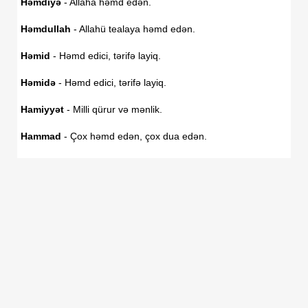
Həmdiyə
- Allaha həmd edən.
Həmdullah
- Allahü tealaya həmd edən.
Həmid
- Həmd edici, tərifə layiq.
Həmidə
- Həmd edici, tərifə layiq.
Hamiyyət
- Milli qürur və mənlik.
Hammad
- Çox həmd edən, çox dua edən.
Həmzə
- Aslan, heybətli, əzəmətli.
Hənəfi
- İstiqamət ,yol tutan.
Həni
- Yumşaqlıq və vəkar sahibi.
Hənif
- Həqiqətə bərk sarılan.
Harika
- Təbiətdən kənar meydana gələn fövqaladə hadisə.
Harun
- Həzrəti. Musanın böyük qardaşıdır.