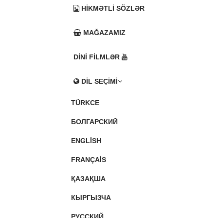
HIKMƏTLI SÖZLƏR
MAĞAZAMIZ
DINI FILMLƏR
DIL SEÇIMI
TÜRKCE
БОЛГАРСКИЙ
ENGLISH
FRANÇAIS
ҚАЗАҚША
КЫРГЫЗЧА
РУССКИЙ