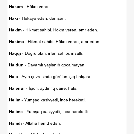
Hakəm
- Hökm verən.
Haki
- Hekayə edən, danışan.
Hakim
- Hikmət sahibi. Hökm verən, əmr edən.
Hakimə
- Hikmət sahibi. Hökm verən, əmr edən.
Haqqı
- Doğru olan, irfan sahibi, insaflı.
Haldun
- Davamlı yaşlanıb qocalmayan.
Halə
- Ayın çevrəsində görülən işıq halqası.
Halənur
- İşıqlı, aydınlıq dairə, halə.
Həlim
- Yumşaq xasiyyətli, incə hərəkətli.
Həlimə
- Yumşaq xasiyyətli, incə hərəkətli.
Həmdi
- Allaha həmd edən.