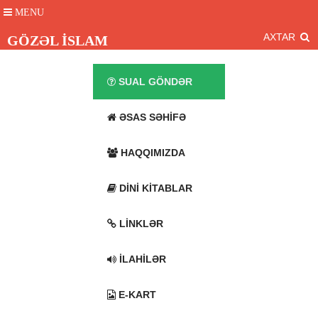
MENU
AXTAR
GÖZƏL İSLAM
SUAL GÖNDƏR
ƏSAS SƏHIFƏ
HAQQIMIZDA
DINI KITABLAR
LINKLƏR
İLAHILƏR
E-KART