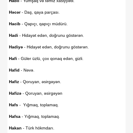
Habil
- Yumşaq və təmiz xasiyyətli.
Həcər
- Daş, qaya parçası.
Hacib
- Qapıçı, qapıçı müdürü.
Hadi
- Hidayət edən, doğrunu göstərən.
Hadiyə
- Hidayət edən, doğrunu göstərən.
Hafi
- Güler üzlü, çox qonaq edən, gizli.
Hafid
- Nəvə.
Hafiz
- Qoruyan, əsirgəyən.
Hafizə
- Qoruyan, əsirgəyən
Hafs
- Yığmaq, toplamaq.
Hafsa
- Yığmaq, toplamaq.
Hakan
- Türk hökmdarı.