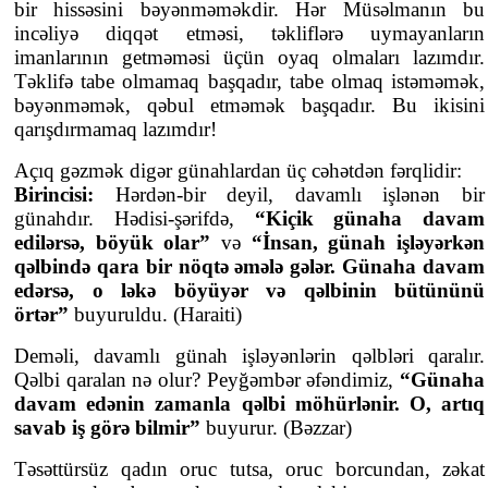
bir hissəsini bəyənməməkdir. Hər Müsəlmanın bu
incəliyə diqqət etməsi, təkliflərə uymayanların
imanlarının getməməsi üçün oyaq olmaları lazımdır.
Təklifə tabe olmamaq başqadır, tabe olmaq istəməmək,
bəyənməmək, qəbul etməmək başqadır. Bu ikisini
qarışdırmamaq lazımdır!
Açıq gəzmək digər günahlardan üç cəhətdən fərqlidir:
Birincisi:
Hərdən-bir deyil, davamlı işlənən bir
günahdır. Hədisi-şərifdə,
“Kiçik günaha davam
edilərsə, böyük olar”
və
“İnsan, günah işləyərkən
qəlbində qara bir nöqtə əmələ gələr. Günaha davam
edərsə, o ləkə böyüyər və qəlbinin bütününü
örtər”
buyuruldu. (Haraiti)
Deməli, davamlı günah işləyənlərin qəlbləri qaralır.
Qəlbi qaralan nə olur? Peyğəmbər əfəndimiz,
“Günaha
davam edənin zamanla qəlbi möhürlənir. O, artıq
savab iş görə bilmir”
buyurur. (Bəzzar)
Təsəttürsüz qadın oruc tutsa, oruc borcundan, zəkat