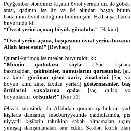
Peyğəmbər əfəndimiz kişinin övrət yerinin diz ilə göbək
arası, qadının isə üz və iki əlindən başqa bütün
bədəninin övrət olduğunu bildirmişdir. Hədisi-şəriflərdə
buyuruldu ki:
“Övrət yerini açmaq böyük günahdır.”
[Hakim]
“Övrət yerini açana, başqasının övrət yerinə baxana
Allah lənət etsin!”
[Beyhəqı]
Qurani-kərimdə isə məalən buyuruldu ki:
“Mömin qadınlara söylə:
[Yad kişilərə
baxmaqdan]
çəkinsinlər, namuslarını qorusunlar,
[əl,
üz kimi]
görünən qismi xaric, zinətlərini
[Saç və
boyun kimi zinət taxılan yerləri]
göstərməsinlər, baş
örtülərini yaxalarına qədər
[saç, qulaq və
boyunlarını]
örtsünlər!”
[Nur 31]
Əhzab surəsində də Allahdan qorxan qadınların yad
kişilərlə danışmaq məcburiyyətində qaldıqlarında, pis
niyyətli kişilərin təhrikinə səbəb olmamaları üçün
yumşaq danışmamaları əmr edilir. Səsdən təhrik olan