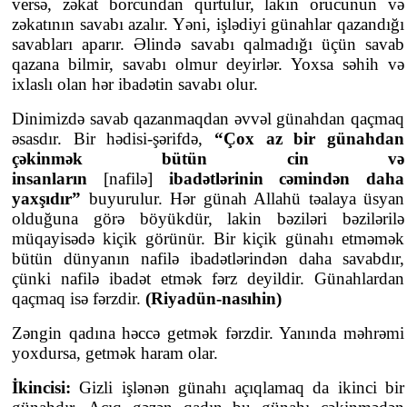
versə, zəkat borcundan qurtulur, lakin orucunun və
zəkatının savabı azalır. Yəni, işlədiyi günahlar qazandığı
savabları aparır. Əlində savabı qalmadığı üçün savab
qazana bilmir, savabı olmur deyirlər. Yoxsa səhih və
ixlaslı olan hər ibadətin savabı olur.
Dinimizdə savab qazanmaqdan əvvəl günahdan qaçmaq
əsasdır. Bir hədisi-şərifdə,
“Çox az bir günahdan
çəkinmək bütün cin və
insanların
[nafilə]
ibadətlərinin cəmindən daha
yaxşıdır”
buyurulur. Hər günah Allahü təalaya üsyan
olduğuna görə böyükdür, lakin bəziləri bəzilərilə
müqayisədə kiçik görünür. Bir kiçik günahı etməmək
bütün dünyanın nafilə ibadətlərindən daha savabdır,
çünki nafilə ibadət etmək fərz deyildir. Günahlardan
qaçmaq isə fərzdir.
(Riyadün-nasıhin)
Zəngin qadına həccə getmək fərzdir. Yanında məhrəmi
yoxdursa, getmək haram olar.
İkincisi:
Gizli işlənən günahı açıqlamaq da ikinci bir