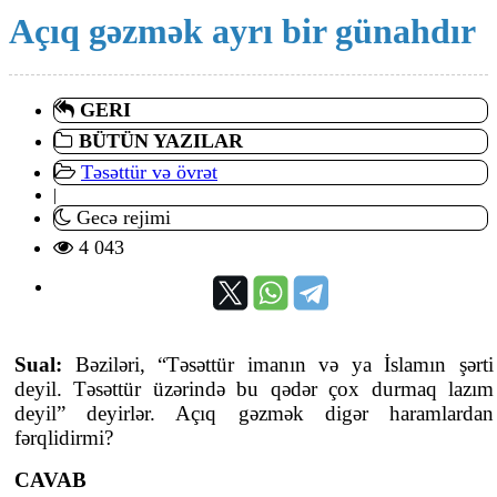
Açıq gəzmək ayrı bir günahdır
GERI
BÜTÜN YAZILAR
Təsəttür və övrət
|
Gecə rejimi
4 043
Sual:
Bəziləri, “Təsəttür imanın və ya İslamın şərti
deyil. Təsəttür üzərində bu qədər çox durmaq lazım
deyil” deyirlər. Açıq gəzmək digər haramlardan
fərqlidirmi?
CAVAB