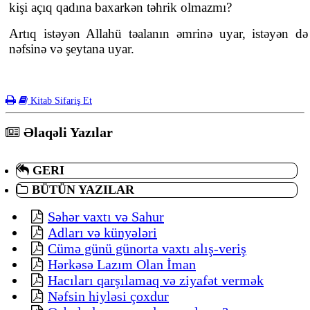
kişi açıq qadına baxarkən təhrik olmazmı?
Artıq istəyən Allahü təalanın əmrinə uyar, istəyən də
nəfsinə və şeytana uyar.
Kitab Sifariş Et
Əlaqəli Yazılar
GERI
BÜTÜN YAZILAR
Səhər vaxtı və Sahur
Adları və künyələri
Cümə günü günorta vaxtı alış-veriş
Hərkəsə Lazım Olan İman
Hacıları qarşılamaq və ziyafət vermək
Nəfsin hiyləsi çoxdur