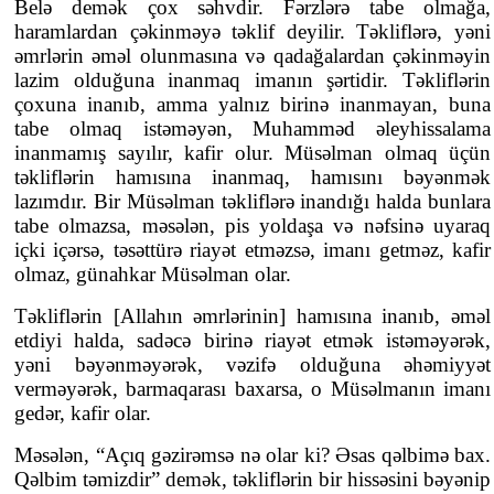
Belə demək çox səhvdir. Fərzlərə tabe olmağa,
haramlardan çəkinməyə təklif deyilir. Təkliflərə, yəni
əmrlərin əməl olunmasına və qadağalardan çəkinməyin
lazim olduğuna inanmaq imanın şərtidir. Təkliflərin
çoxuna inanıb, amma yalnız birinə inanmayan, buna
tabe olmaq istəməyən, Muhamməd əleyhissalama
inanmamış sayılır, kafir olur. Müsəlman olmaq üçün
təkliflərin hamısına inanmaq, hamısını bəyənmək
lazımdır. Bir Müsəlman təkliflərə inandığı halda bunlara
tabe olmazsa, məsələn, pis yoldaşa və nəfsinə uyaraq
içki içərsə, təsəttürə riayət etməzsə, imanı getməz, kafir
olmaz, günahkar Müsəlman olar.
Təkliflərin [Allahın əmrlərinin] hamısına inanıb, əməl
etdiyi halda, sadəcə birinə riayət etmək istəməyərək,
yəni bəyənməyərək, vəzifə olduğuna əhəmiyyət
verməyərək, barmaqarası baxarsa, o Müsəlmanın imanı
gedər, kafir olar.
Məsələn, “Açıq gəzirəmsə nə olar ki? Əsas qəlbimə bax.
Qəlbim təmizdir” demək, təkliflərin bir hissəsini bəyənip