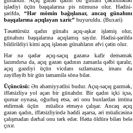
günahdır. Açıq gəzən qadın bu günahı çəkinmədən
işlədiyi üçün başqalarına pis nümunə olur. Hədisi-
şərifdə,
“Hər mömin bağışlanar, ancaq günahını
başqalarına açıqlayan xaric”
buyuruldu. (Buxari)
Təsəttürsüz qadın günahı açıq-aşkar işləmiş olur,
günahını başqalarına açıqlamış sayılır. Hədisi-şərifdə
bildirildiyi kimi açıq işlənən günahların əfvi çətin olur.
Hər nə qədər açıq-saçıq gəzənə kafir deməmək
lazımdırsa da, açıq gəzən qadının zamanla qəlbi qaralır,
açıq gəzdiyi üçün vicdanı sızlamazsa, imanı da
zəyifləyib bir gün tamamilə sönə bilər.
Üçüncüsü:
Ən əhəmiyyətlisi budur. Açıq-saçıq gəzmək,
iffətsizliyə yol açan bir günahdır. Bir qadın içki içsə,
qumar oynasa, oğurluq etsə, əri onu bunlardan imtina
etdirmək üçün müalicə etməyə çalışar. Ancaq açıq
gəzən qadın, iffətsizliyində həddi aşarsa, əri müalicəsinə
çalışmadan dərhal onu tərk edər. Hətta öldürə bilən belə
çıxır.