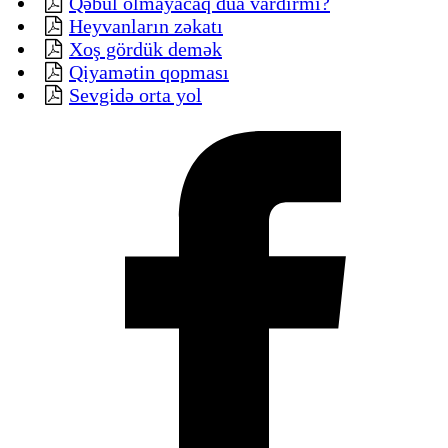
Qəbul olmayacaq dua vardırmı?
Heyvanların zəkatı
Xoş gördük demək
Qiyamətin qopması
Sevgidə orta yol