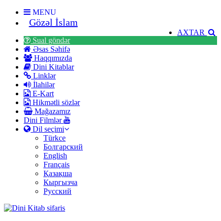
MENU
Gözəl İslam
AXTAR
Sual göndər
Əsas Səhifə
Haqqımızda
Dini Kitablar
Linklər
İlahilər
E-Kart
Hikmətli sözlər
Mağazamız
Dini Filmlər
Dil seçimi
Türkce
Болгарский
English
Français
Қазақша
Кыргызча
Русский