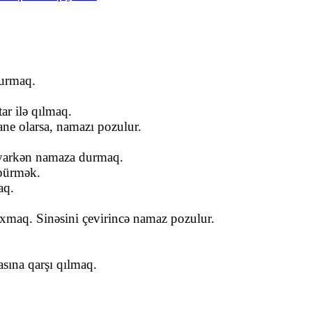
durmaq.
tar ilə qılmaq.
ne olarsa, namazı pozulur.
layarkən namaza durmaq.
üpürmək.
aq.
baxmaq. Sinəsini çevirincə namaz pozulur.
asına qarşı qılmaq.