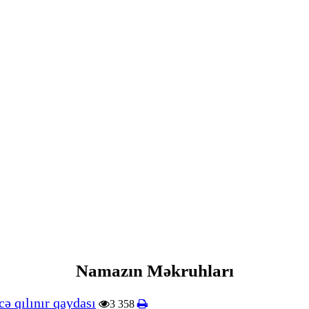
Namazın Məkruhları
ə qılınır qaydası
3 358