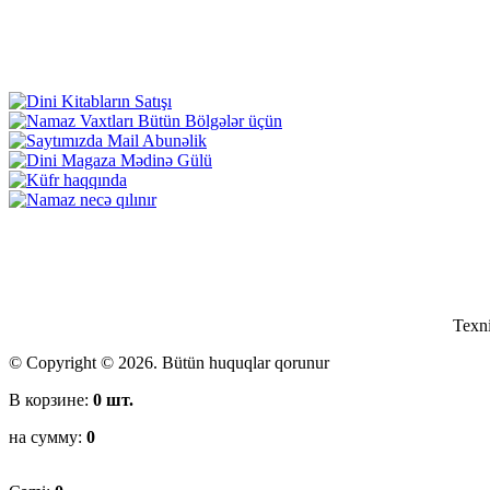
Son yenilənmə:
8/9/2026
Texni
© Copyright © 2026. Bütün huquqlar qorunur
В корзине:
0
шт.
на сумму:
0