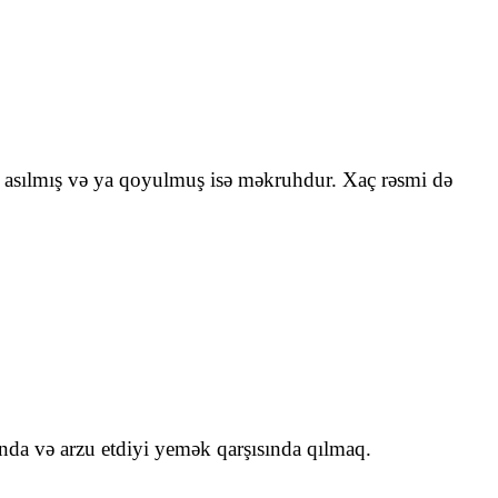
ək asılmış və ya qoyulmuş isə məkruhdur. Xaç rəsmi də
nda və arzu etdiyi yemək qarşısında qılmaq.