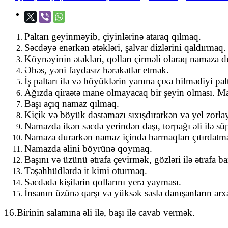
Paltarı geyinməyib, çiyinlərinə ataraq qılmaq.
Səcdəyə enərkən ətəkləri, şalvar dizlərini qaldırmaq.
Köynəyinin ətəkləri, qolları çirməli olaraq namaza 
Əbəs, yəni faydasız hərəkətlər etmək.
İş paltarı ilə və böyüklərin yanına çıxa bilmədiyi pal
Ağızda qiraətə mane olmayacaq bir şeyin olması. Ma
Başı açıq namaz qılmaq.
Kiçik və böyük dəstəmazı sıxışdırarkən və yel zor
Namazda ikən səcdə yerindən daşı, torpağı əli ilə s
Namaza durarkən namaz içində barmaqları çıtırdatm
Namazda əlini böyrünə qoymaq.
Başını və üzünü ətrafa çevirmək, gözləri ilə ətrafa 
Təşəhhüdlərdə it kimi oturmaq.
Səcdədə kişilərin qollarını yerə yayması.
İnsanın üzünə qarşı və yüksək səslə danışanların arx
16.Birinin salamına əli ilə, başı ilə cavab vermək.