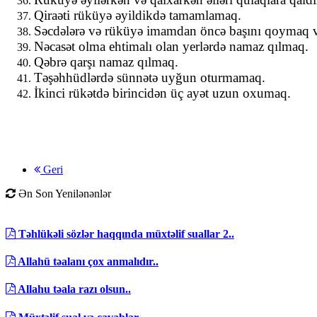
Qiraəti rüküyə əyildikdə tamamlamaq.
Səcdələrə və rüküyə imamdan öncə başını qoymaq v
Nəcasət olma ehtimalı olan yerlərdə namaz qılmaq.
Qəbrə qarşı namaz qılmaq.
Təşəhhüdlərdə sünnətə uyğun oturmamaq.
İkinci rükətdə birincidən üç ayət uzun oxumaq.
Geri
Ən Son Yenilənənlər
Təhlükəli sözlər haqqında müxtəlif suallar 2..
Allahü təalanı çox anmalıdır..
Allahu təala razı olsun..