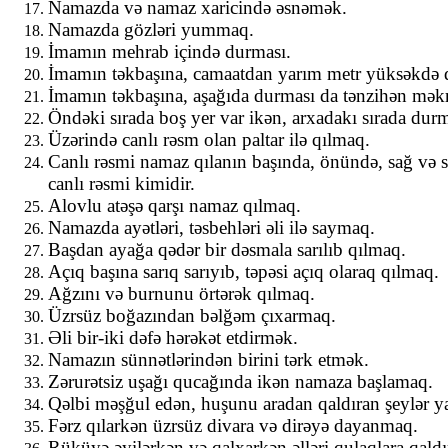
Namazda və namaz xaricində əsnəmək.
Namazda gözləri yummaq.
İmamın mehrab içində durması.
İmamın təkbaşına, camaatdan yarım metr yüksəkdə 
İmamın təkbaşına, aşağıda durması da tənzihən mək
Öndəki sırada boş yer var ikən, arxadakı sırada durm
Üzərində canlı rəsm olan paltar ilə qılmaq.
Canlı rəsmi namaz qılanın başında, önündə, sağ və s
canlı rəsmi kimidir.
Alovlu atəşə qarşı namaz qılmaq.
Namazda ayətləri, təsbehləri əli ilə saymaq.
Başdan ayağa qədər bir dəsmala sarılıb qılmaq.
Açıq başına sarıq sarıyıb, təpəsi açıq olaraq qılmaq.
Ağzını və burnunu örtərək qılmaq.
Üzrsüz boğazından bəlğəm çıxarmaq.
Əli bir-iki dəfə hərəkət etdirmək.
Namazın sünnətlərindən birini tərk etmək.
Zərurətsiz uşağı qucağında ikən namaza başlamaq.
Qəlbi məşğul edən, huşunu aradan qaldıran şeylər ya
Fərz qılarkən üzrsüz divara və dirəyə dayanmaq.
Rüküyə əyilərkən və qalxarkən əlləri qulaqlara qald