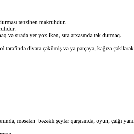
durması tənzihən məkruhdur.
ruhdur.
aq və sırada yer yox ikən, sıra arxasında tək durmaq.
ol tərəfində divara çəkilmiş və ya parçaya, kağıza çəkilər
nında, məsələn bəzəkli şeylər qarşısında, oyun, çalğı yanı
ırmaq.