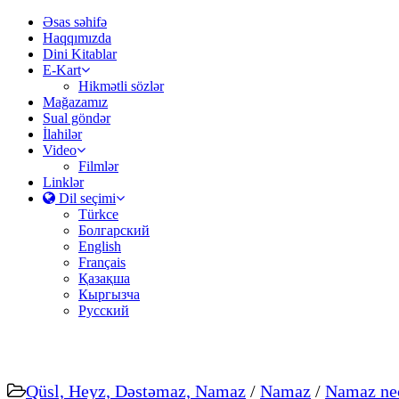
Əsas səhifə
Haqqımızda
Dini Kitablar
E-Kart
Hikmətli sözlər
Mağazamız
Sual göndər
İlahilər
Video
Filmlər
Linklər
Dil seçimi
Türkce
Болгарский
English
Français
Қазақша
Кыргызча
Русский
Qüsl, Heyz, Dəstəmaz, Namaz
/
Namaz
/
Namaz nec