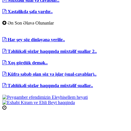
Müxtəlif sual və cavablar..
Xəstəlikdə şəfa vardır..
Ən Son Əlavə Olunanlar
Hər şey söz dinləyənə verilir..
Təhlükəli sözlər haqqında müxtəlif suallar 2..
Xoş gördük demək..
Küfrə səbəb olan söz və işlər (sual-cavablar)..
Təhlükəli sözlər haqqında müxtəlif suallar..
Namaz Vaxtları