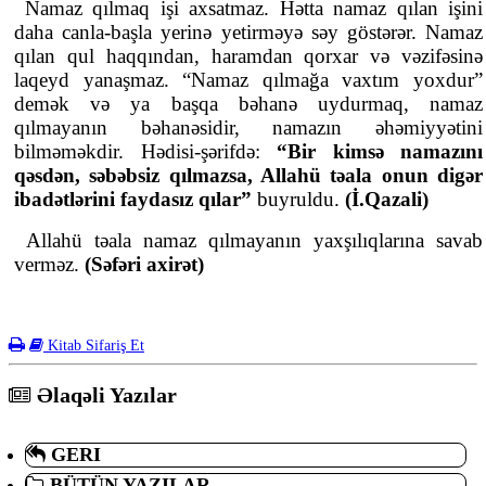
Namaz qılmaq işi axsatmaz. Hətta namaz qılan işini
daha canla-başla yerinə yetirməyə səy göstərər. Namaz
qılan qul haqqından, haramdan qorxar və vəzifəsinə
laqeyd yanaşmaz. “Namaz qılmağa vaxtım yoxdur”
demək və ya başqa bəhanə uydurmaq, namaz
qılmayanın bəhanəsidir, namazın əhəmiyyətini
bilməməkdir. Hədisi-şərifdə:
“Bir kimsə namazını
qəsdən, səbəbsiz qılmazsa, Allahü təala onun digər
ibadətlərini faydasız qılar”
buyruldu.
(İ.Qazali)
Allahü təala namaz qılmayanın yaxşılıqlarına savab
verməz.
(Səfəri axirət)
Kitab Sifariş Et
Əlaqəli Yazılar
GERI
BÜTÜN YAZILAR