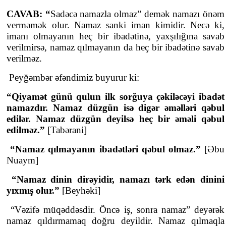
CAVAB: “
Sadəcə namazla olmaz” demək namazı önəm
verməmək olur. Namaz sanki iman kimidir. Necə ki,
imanı olmayanın heç bir ibadətinə, yaxşılığına savab
verilmirsə, namaz qılmayanın da heç bir ibadətinə savab
verilməz.
Peyğəmbər əfəndimiz buyurur ki:
“Qiyamət günü qulun ilk sorğuya çəkiləcəyi ibadət
namazdır. Namaz düzgün isə digər əməlləri qəbul
edilər. Namaz düzgün deyilsə heç bir əməli qəbul
edilməz.”
[Tabərani]
“Namaz qılmayanın ibadətləri qəbul olmaz.”
[Əbu
Nuaym]
“Namaz dinin dirəyidir, namazı tərk edən dinini
yıxmış olur.”
[Beyhəki]
“Vəzifə müqəddəsdir. Öncə iş, sonra namaz” deyərək
namaz qıldırmamaq doğru deyildir. Namaz qılmaqla