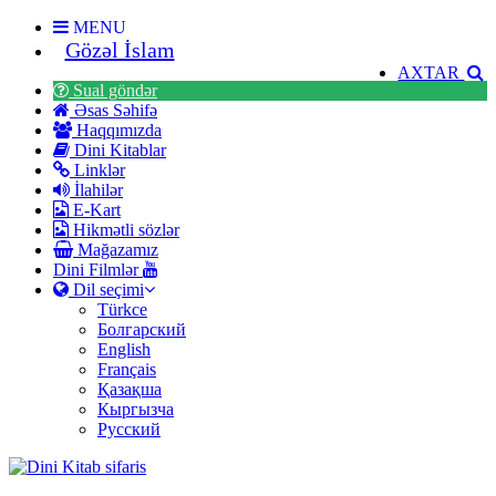
MENU
Gözəl İslam
AXTAR
Sual göndər
Əsas Səhifə
Haqqımızda
Dini Kitablar
Linklər
İlahilər
E-Kart
Hikmətli sözlər
Mağazamız
Dini Filmlər
Dil seçimi
Türkce
Болгарский
English
Français
Қазақша
Кыргызча
Русский