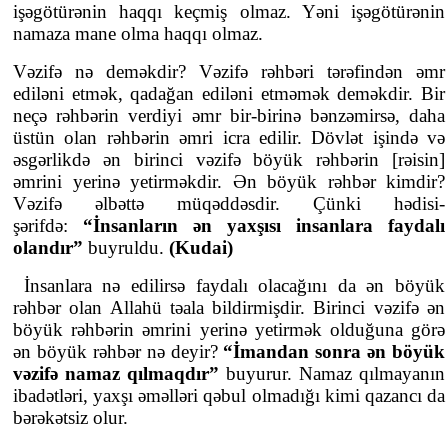
işəgötürənin haqqı keçmiş olmaz. Yəni işəgötürənin
namaza mane olma haqqı olmaz.
Vəzifə nə deməkdir? Vəzifə rəhbəri tərəfindən əmr
ediləni etmək, qadağan ediləni etməmək deməkdir. Bir
neçə rəhbərin verdiyi əmr bir-birinə bənzəmirsə, daha
üstün olan rəhbərin əmri icra edilir. Dövlət işində və
əsgərlikdə ən birinci vəzifə böyük rəhbərin [rəisin]
əmrini yerinə yetirməkdir. Ən böyük rəhbər kimdir?
Vəzifə əlbəttə müqəddəsdir. Çünki hədisi-
şərifdə:
“İnsanların ən yaxşısı insanlara faydalı
olandır”
buyruldu.
(Kudai)
İnsanlara nə edilirsə faydalı olacağını da ən böyük
rəhbər olan Allahü təala bildirmişdir. Birinci vəzifə ən
böyük rəhbərin əmrini yerinə yetirmək olduğuna görə
ən böyük rəhbər nə deyir?
“İmandan sonra ən böyük
vəzifə namaz qılmaqdır”
buyurur. Namaz qılmayanın
ibadətləri, yaxşı əməlləri qəbul olmadığı kimi qazancı da
bərəkətsiz olur.