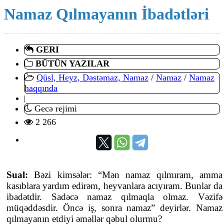
Namaz Qılmayanın İbadətləri
GERI
BÜTÜN YAZILAR
Qüsl, Heyz, Dəstəmaz, Namaz
/
Namaz
/
Namaz
haqqında
|
Gecə rejimi
2 266
Sual:
Bəzi kimsələr: “Mən namaz qılmıram, amma
kasıblara yardım edirəm, heyvanlara acıyıram. Bunlar da
ibadətdir. Sadəcə namaz qılmaqla olmaz. Vəzifə
müqəddəsdir. Öncə iş, sonra namaz” deyirlər. Namaz
qılmayanın etdiyi əməllər qəbul olurmu?