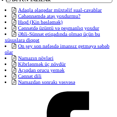
Adaqla əlaqədar müxtəlif sual-cavablar
Cəhənnəmdə atəş yoxdurmu?
Hıqd (Kin bəsləmək)
Cənnətdə üzüntü və peşmanlıq yoxdur
Əhli-Sünnət etiqadında olmaq üçün bu
xüsuslara diqqət
On şey son nəfəsdə imansız getməyə səbəb
olar
Namazın növləri
Kibrlənmək üç növdür
Açıqdan orucu yemək
Cənnət dili
Namazdan sonrakı vəsvəsə