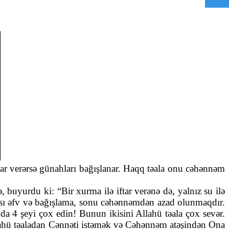
ar verərsə günahları bağışlanar. Haqq təala onu cəhənnəm
buyurdu ki: “Bir xurma ilə iftar verənə də, yalnız su ilə
ortası əfv və bağışlama, sonu cəhənnəmdən azad olunmaqdır.
da 4 şeyi çox edin! Bunun ikisini Allahü təala çox sevər.
llahü təaladan Cənnəti istəmək və Cəhənnəm atəşindən Ona