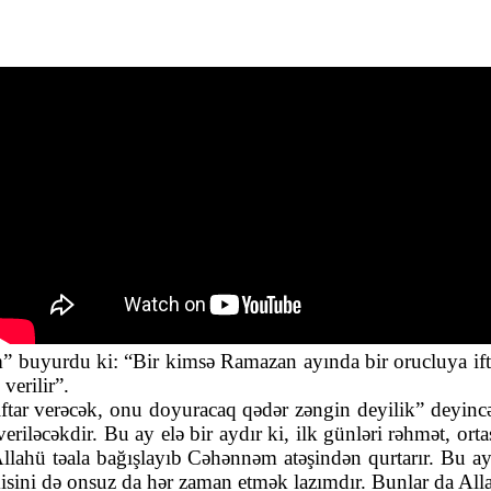
m” buyurdu ki: “Bir kimsə Ramazan ayında bir orucluya ift
verilir”.
ftar verəcək, onu doyuracaq qədər zəngin deyilik” deyincə, 
veriləcəkdir. Bu ay elə bir aydır ki, ilk günləri rəhmət, 
Allahü təala bağışlayıb Cəhənnəm atəşindən qurtarır. Bu ay
İkisini də onsuz da hər zaman etmək lazımdır. Bunlar da A