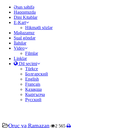
Əsas səhifə
Haqqımızda
Dini Kitablar
E-Kart
Hikmətli sözlər
Mağazamız
Sual göndər
İlahilər
Video
Filmlər
Linklər
Dil seçimi
Türkce
Болгарский
English
Français
Қазақша
Кыргызча
Русский
Oruc və Ramazan
2 565