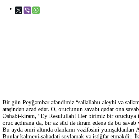
Bir gün Peyğəmbər əfəndimiz “sallallahu aleyhi və səllə
atəşindən azad edər. O, oruclunun savabı qədər ona savab 
Əshabi-kiram, “Ey Rəsulullah! Hər birimiz bir orucluya i
oruc açdırana da, bir az süd ilə ikram edənə də bu savab 
Bu ayda əmri altında olanların vəzifəsini yumşaldanları 
Bunlar kəlmeyi-şəhadəti söyləmək və istiğfar etməkdir. 