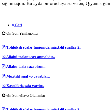
sığınmaqdır. Bu ayda bir orucluya su verən, Qiyamət gü
Geri
Ən Son Yenilənənlər
Təhlükəli sözlər haqqında müxtəlif suallar 2..
Allahü təalanı çox anmalıdır..
Allahu təala razı olsun..
Müxtəlif sual və cavablar..
Xəstəlikdə şəfa vardır..
Ən Son Əlavə Olunanlar
Təhlükəli sözlər haqqında müxtəlif suallar 2..