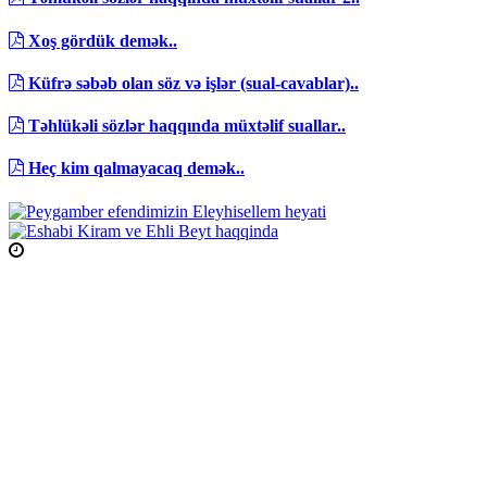
Xoş gördük demək..
Küfrə səbəb olan söz və işlər (sual-cavablar)..
Təhlükəli sözlər haqqında müxtəlif suallar..
Heç kim qalmayacaq demək..
Namaz Vaxtları