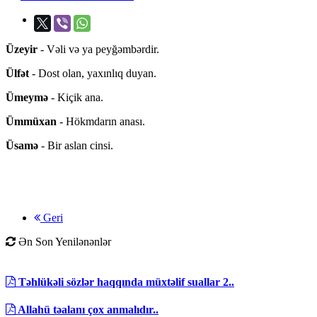
Üzeyir
- Vəli və ya peyğəmbərdir.
Ülfət
- Dost olan, yaxınlıq duyan.
Ümeymə
- Kiçik ana.
Ümmüxan
- Hökmdarın anası.
Üsamə
- Bir aslan cinsi.
Geri
Ən Son Yenilənənlər
Təhlükəli sözlər haqqında müxtəlif suallar 2..
Allahü təalanı çox anmalıdır..