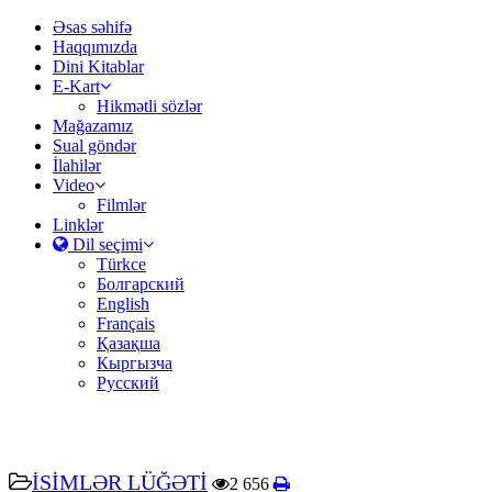
Əsas səhifə
Haqqımızda
Dini Kitablar
E-Kart
Hikmətli sözlər
Mağazamız
Sual göndər
İlahilər
Video
Filmlər
Linklər
Dil seçimi
Türkce
Болгарский
English
Français
Қазақша
Кыргызча
Русский
İSİMLƏR LÜĞƏTİ
2 656