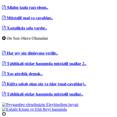
Allahu təala razı olsun..
Müxtəlif sual və cavablar..
Xəstəlikdə şəfa vardır..
Ən Son Əlavə Olunanlar
Hər şey söz dinləyənə verilir..
Təhlükəli sözlər haqqında müxtəlif suallar 2..
Xoş gördük demək..
Küfrə səbəb olan söz və işlər (sual-cavablar)..
Təhlükəli sözlər haqqında müxtəlif suallar..
Namaz Vaxtları