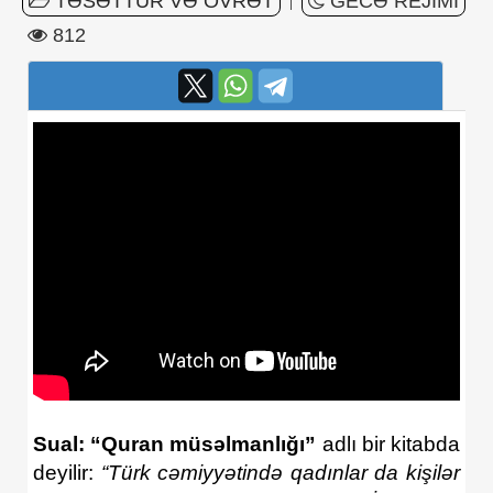
TƏSƏTTÜR VƏ ÖVRƏT
GECƏ REJIMI
|
812
Sual: “Quran müsəlmanlığı”
adlı bir kitabda
deyilir:
“
T
ü
rk
c
ə
miyy
ə
tind
ə
qad
ı
nlar
da
ki
ş
il
ə
r