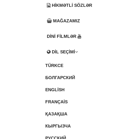
HIKMƏTLI SÖZLƏR
MAĞAZAMIZ
DINI FILMLƏR
DIL SEÇIMI
TÜRKCE
БОЛГАРСКИЙ
ENGLISH
FRANÇAIS
ҚАЗАҚША
КЫРГЫЗЧА
РУССКИЙ