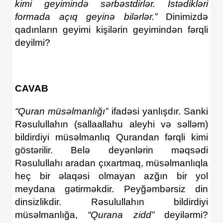
kimi
geyimind
ə
s
ə
rb
ə
stdirl
ə
r
. İ
st
ə
dikl
ə
ri
formada
a
çı
q
geyin
ə
bil
ə
rl
ə
r
.”
Dinimizdə
qadınların geyimi kişilərin geyimindən fərqli
deyilmi?
CAVAB
“Quran müsəlmanlığı”
ifadəsi yanlışdır. Sanki
Rəsulullahın (sallaallahu aleyhi və səlləm)
bildirdiyi müsəlmanlıq Qurandan fərqli kimi
göstərilir. Belə deyənlərin məqsədi
Rəsulullahı aradan çıxartmaq, müsəlmanlıqla
heç bir əlaqəsi olmayan azğın bir yol
meydana gətirməkdir. Peyğəmbərsiz din
dinsizlikdir. Rəsulullahın bildirdiyi
müsəlmanlığa,
“Qurana zidd”
deyilərmi?