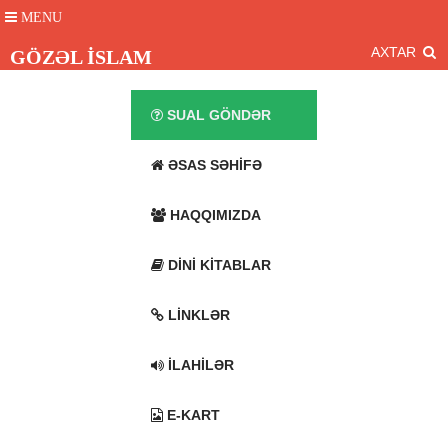
MENU
AXTAR
GÖZƏL İSLAM
SUAL GÖNDƏR
ƏSAS SƏHIFƏ
HAQQIMIZDA
DINI KITABLAR
LINKLƏR
İLAHILƏR
E-KART