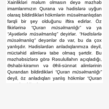
Xainlikləri məlum olmasın deyə məzhəb
imamlarımızın Qurana və hədislərə uyğun
olaraq bildirdikləri hökmlərin müsəlmanlıqdan
fərqli bir şey olduğunu iftira edirlər. Öz
fikirlərinə
“Quran müsəlmanlığı”
və ya
“Ayətlərlə müsəlmanlıq”
deyirlər.
“Hədislərlə
müsəlmanlıq”
deyənlər də var, bu da çox
yanlışdır. Hədislərdən anladıqlarımıza deyil,
müctəhid alimlərə tabe olmaq şərtdir. Bu
məzhəbsizlərə görə Rəsulullahın açıqladığı,
Əshabi-kiramın və Əhli-sünnət alimlərinin
Qurandan bildirdikləri
“Quran müsəlmanlığı”
deyil, öz anladıqları yanlış hökmlər
“Quran
müsəlmalığı”
dır.
Qurani-kərimi ən yaxşı anlayan Peyğəmbər