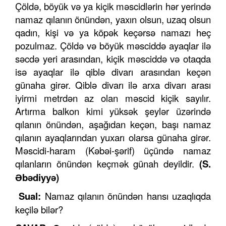
Çöldə, böyük və ya kiçik məscidlərin hər yerində
namaz qılanın önündən, yaxın olsun, uzaq olsun
qadın, kişi və ya köpək keçərsə namazı heç
pozulmaz. Çöldə və böyük məsciddə ayaqlar ilə
səcdə yeri arasından, kiçik məsciddə və otaqda
isə ayaqlar ilə qiblə divarı arasından keçən
günaha girər. Qiblə divarı ilə arxa divarı arası
iyirmi metrdən az olan məscid kiçik sayılır.
Artırma balkon kimi yüksək şeylər üzərində
qılanın önündən, aşağıdan keçən, başı namaz
qılanın ayaqlarından yuxarı olarsa günaha girər.
Məscidi-haram (Kəbəi-şərif) üçündə namaz
qılanların önündən keçmək günah deyildir.
(S.
Əbədiyyə)
Sual:
Namaz qılanın önündən hansı uzaqlıqda
keçilə bilər?