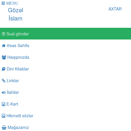
MENU
Gözəl
AXTAR
İslam
Sual göndər
Əsas Səhifə
Haqqımızda
Dini Kitablar
Linklər
İlahilər
E-Kart
Hikmətli sözlər
Mağazamız