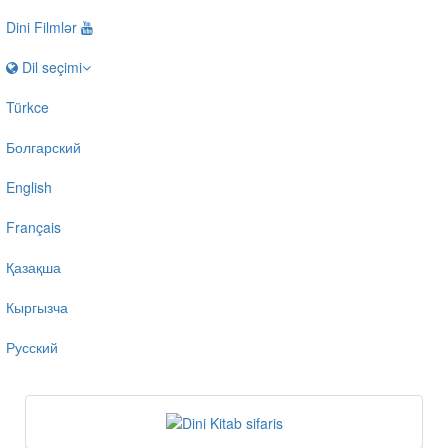
Dini Filmlər
Dil seçimi
Türkce
Болгарский
English
Français
Қазақша
Кыргызча
Русский