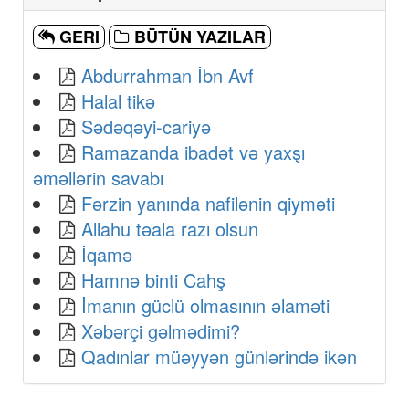
GERI
BÜTÜN YAZILAR
Abdurrahman İbn Avf
Halal tikə
Sədəqəyi-cariyə
Ramazanda ibadət və yaxşı
əməllərin savabı
Fərzin yanında nafilənin qiyməti
Allahu təala razı olsun
İqamə
Hamnə binti Cahş
İmanın güclü olmasının əlaməti
Xəbərçi gəlmədimi?
Qadınlar müəyyən günlərində ikən