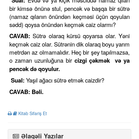
Sual:
Evdə və ya kiçik məsciddə namaz qılan
bir kimsə önünə stul, pencək və başqa bir sütrə
(namaz qılanın önündən keçməsi üçün qoyulan
sədd) qoysa önündən keçmək caiz olarmı?
CAVAB:
Sütrə olaraq kürsü qoyarsa olar. Yəni
keçmək caiz olar. Sütrənin dik olaraq boyu yarım
metrdən az olmamalıdır. Heç bir şey tapılmazsa,
o zaman uzunluğuna bir
cizgi çəkmək və ya
pencək də qoyulur.
Sual:
Yaşıl ağacı sütrə etmək caizdir?
CAVAB: Bəli.
Kitab Sifariş Et
Əlaqəli Yazılar