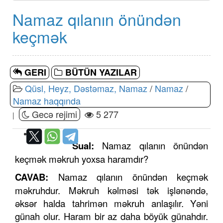
Namaz qılanın önündən
keçmək
GERI
BÜTÜN YAZILAR
Qüsl, Heyz, Dəstəmaz, Namaz
/
Namaz
/
Namaz haqqında
Gecə rejimi
5 277
|
Sual:
Namaz qılanın önündən
keçmək məkruh yoxsa haramdır?
CAVAB:
Namaz qılanın önündən keçmək
məkruhdur. Məkruh kəlməsi tək işlənəndə,
əksər halda tahrimən məkruh anlaşılır. Yəni
günah olur. Haram bir az daha böyük günahdır.