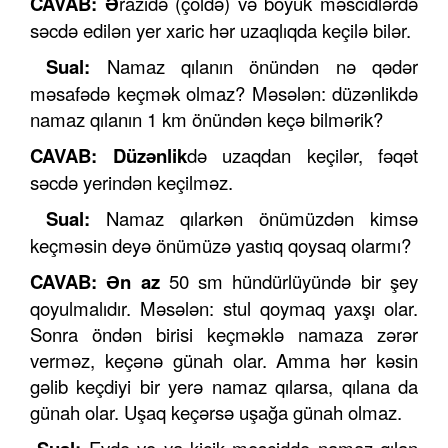
CAVAB: Ə
razidə (çöldə) və böyük məscidlərdə
səcdə edilən yer xaric hər uzaqlıqda keçilə bilər.
Sual:
Namaz qılanın önündən nə qədər
məsafədə keçmək olmaz? Məsələn: düzənlikdə
namaz qılanın 1 km önündən keçə bilmərik?
CAVAB: Düzənlik
də uzaqdan keçilər, fəqət
səcdə yerindən keçilməz.
Sual:
Namaz qılarkən önümüzdən kimsə
keçməsin deyə önümüzə yastıq qoysaq olarmı?
CAVAB: Ən az
50 sm hündürlüyündə bir şey
qoyulmalıdır. Məsələn: stul qoymaq yaxşı olar.
Sonra öndən birisi keçməklə namaza zərər
verməz, keçənə günah olar. Amma hər kəsin
gəlib keçdiyi bir yerə namaz qılarsa, qılana da
günah olar. Uşaq keçərsə uşağa günah olmaz.