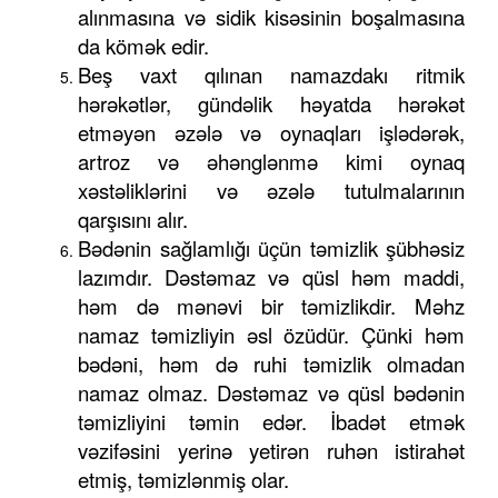
alınmasına və sidik kisəsinin boşalmasına
da kömək edir.
Beş vaxt qılınan namazdakı ritmik
hərəkətlər, gündəlik həyatda hərəkət
etməyən əzələ və oynaqları işlədərək,
artroz və əhənglənmə kimi oynaq
xəstəliklərini və əzələ tutulmalarının
qarşısını alır.
Bədənin sağlamlığı üçün təmizlik şübhəsiz
lazımdır. Dəstəmaz və qüsl həm maddi,
həm də mənəvi bir təmizlikdir. Məhz
namaz təmizliyin əsl özüdür. Çünki həm
bədəni, həm də ruhi təmizlik olmadan
namaz olmaz. Dəstəmaz və qüsl bədənin
təmizliyini təmin edər. İbadət etmək
vəzifəsini yerinə yetirən ruhən istirahət
etmiş, təmizlənmiş olar.