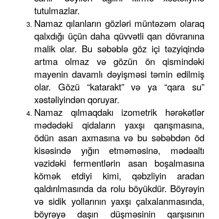
tutulmazlar.
Namaz qılanların gözləri müntəzəm olaraq
qalxdığı üçün daha qüvvətli qan dövranına
malik olar. Bu səbəblə göz içi təzyiqində
artma olmaz və gözün ön qismindəki
mayenin davamlı dəyişməsi təmin edilmiş
olar. Gözü “katarakt” və ya “qara su”
xəstəliyindən qoruyar.
Namaz qılmaqdakı izometrik hərəkətlər
mədədəki qidaların yaxşı qarışmasına,
ödün asan axmasına və bu səbəbdən öd
kisəsində yığın etməməsinə, mədəaltı
vəzidəki fermentlərin asan boşalmasına
kömək etdiyi kimi, qəbzliyin aradan
qaldırılmasında da rolu böyükdür. Böyrəyin
və sidik yollarının yaxşı çalxalanmasında,
böyrəyə daşın düşməsinin qarşısının