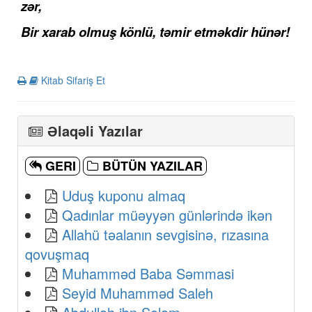
zər,
Bir xarab olmuş könlü, təmir etməkdir hünər!
Kitab Sifariş Et
Əlaqəli Yazılar
GERI
BÜTÜN YAZILAR
Uduş kuponu almaq
Qadınlar müəyyən günlərində ikən
Allahü təalanın sevgisinə, rızasına
qovuşmaq
Muhamməd Baba Səmmasi
Seyid Muhamməd Saleh