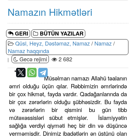
Namazın Hikmətləri
GERI
BÜTÜN YAZILAR
Qüsl, Heyz, Dəstəmaz, Namaz
/
Namaz
/
Namaz haqqında
Gecə rejimi
2 682
|
Müsəlman namazı Allahü təalanın
əmri olduğu üçün qılar. Rəbbimizin əmrlərində
bir çox hikmət, fayda vardır. Qadağanlarında da
bir çox zərərlərin olduğu şübhəsizdir. Bu fayda
və zərərlərin bir qismini bu gün tibb
mütəxəssisləri sübut etmişlər. İslamiyyətin
sağlığa verdiyi qiyməti heç bir din və düşüncə
verməmişdir. Dinimiz ibadətlərin ən üstünü olan