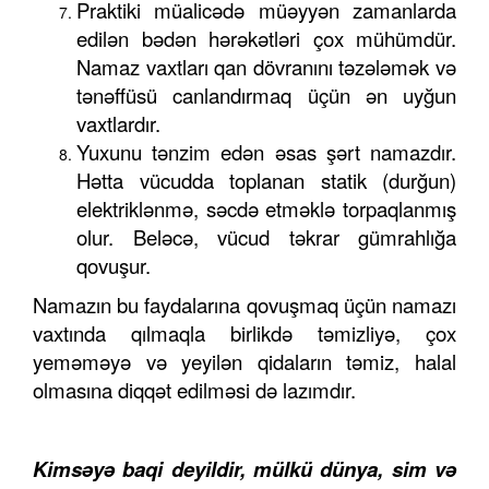
Praktiki müalicədə müəyyən zamanlarda
edilən bədən hərəkətləri çox mühümdür.
Namaz vaxtları qan dövranını təzələmək və
tənəffüsü canlandırmaq üçün ən uyğun
vaxtlardır.
Yuxunu tənzim edən əsas şərt namazdır.
Hətta vücudda toplanan statik (durğun)
elektriklənmə, səcdə etməklə torpaqlanmış
olur. Beləcə, vücud təkrar gümrahlığa
qovuşur.
Namazın bu faydalarına qovuşmaq üçün namazı
vaxtında qılmaqla birlikdə təmizliyə, çox
yeməməyə və yeyilən qidaların təmiz, halal
olmasına diqqət edilməsi də lazımdır.
Kimsəyə baqi deyildir, mülkü dünya, sim və