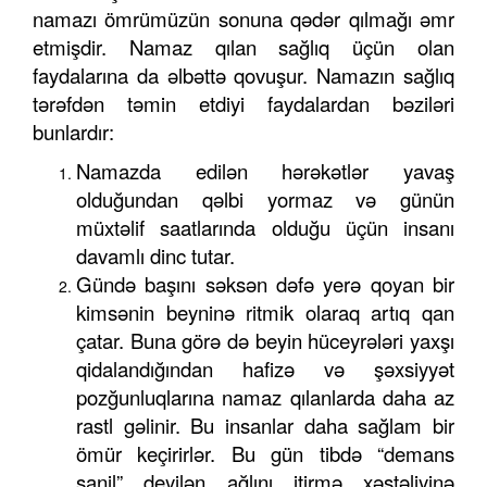
namazı ömrümüzün sonuna qədər qılmağı əmr
etmişdir. Namaz qılan sağlıq üçün olan
faydalarına da əlbəttə qovuşur. Namazın sağlıq
tərəfdən təmin etdiyi faydalardan bəziləri
bunlardır:
Namazda edilən hərəkətlər yavaş
olduğundan qəlbi yormaz və günün
müxtəlif saatlarında olduğu üçün insanı
davamlı dinc tutar.
Gündə başını səksən dəfə yerə qoyan bir
kimsənin beyninə ritmik olaraq artıq qan
çatar. Buna görə də beyin hüceyrələri yaxşı
qidalandığından hafizə və şəxsiyyət
pozğunluqlarına namaz qılanlarda daha az
rastl gəlinir. Bu insanlar daha sağlam bir
ömür keçirirlər. Bu gün tibdə “demans
sanil” deyilən ağlını itirmə xəstəliyinə