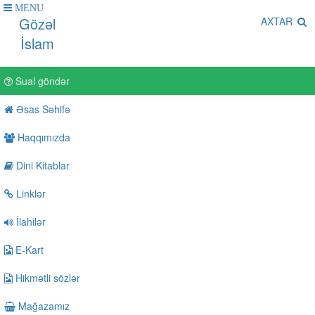
MENU
Gözəl
AXTAR
İslam
Sual göndər
Əsas Səhifə
Haqqımızda
Dini Kitablar
Linklər
İlahilər
E-Kart
Hikmətli sözlər
Mağazamız