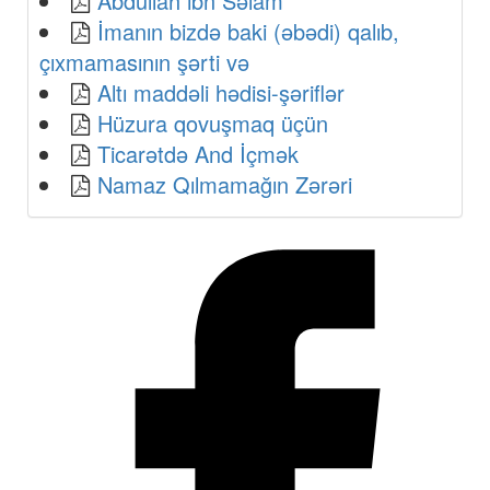
Abdullah ibn Səlam
İmanın bizdə baki (əbədi) qalıb,
çıxmamasının şərti və
Altı maddəli hədisi-şəriflər
Hüzura qovuşmaq üçün
Ticarətdə And İçmək
Namaz Qılmamağın Zərəri