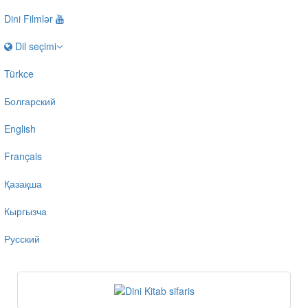
Dini Filmlər
Dil seçimi
Türkce
Болгарский
English
Français
Қазақша
Кыргызча
Русский