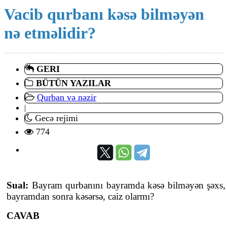
Vacib qurbanı kəsə bilməyən
nə etməlidir?
GERI
BÜTÜN YAZILAR
Qurban və nəzir
|
Gecə rejimi
774
Sual:
Bayram qurbanını bayramda kəsə bilməyən şəxs,
bayramdan sonra kəsərsə, caiz olarmı?
CAVAB