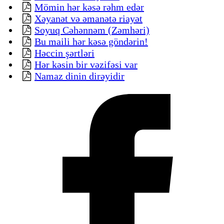
Mömin hər kəsə rəhm edər
Xəyanət və əmanətə riayət
Soyuq Cəhənnəm (Zəmhəri)
Bu maili hər kəsə göndərin!
Həccin şərtləri
Hər kəsin bir vəzifəsi var
Namaz dinin dirəyidir