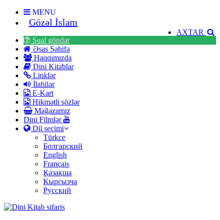
MENU
Gözəl İslam
AXTAR
Sual göndər
Əsas Səhifə
Haqqımızda
Dini Kitablar
Linklər
İlahilər
E-Kart
Hikmətli sözlər
Mağazamız
Dini Filmlər
Dil seçimi
Türkce
Болгарский
English
Français
Қазақша
Кыргызча
Русский