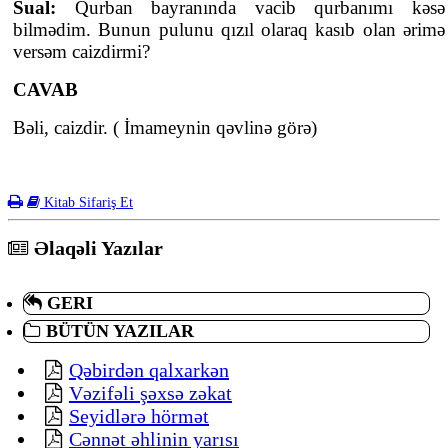
Sual:
Qurban bayranında vacib qurbanımı kəsə
bilmədim. Bunun pulunu qızıl olaraq kasıb olan ərimə
versəm caizdirmi?
CAVAB
Bəli, caizdir. ( İmameynin qəvlinə görə)
Kitab Sifariş Et
Əlaqəli Yazılar
GERI
BÜTÜN YAZILAR
Qəbirdən qalxarkən
Vəzifəli şəxsə zəkat
Seyidlərə hörmət
Cənnət əhlinin yarısı