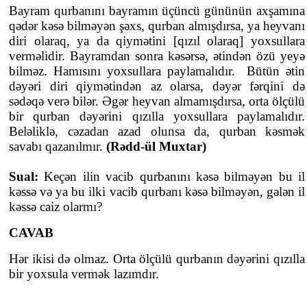
Bayram qurbanını bayramın üçüncü gününün axşamına
qədər kəsə bilməyən şəxs, qurban almışdırsa, ya heyvanı
diri olaraq, ya da qiymətini [qızıl olaraq] yoxsullara
verməlidir. Bayramdan sonra kəsərsə, ətindən özü yeyə
bilməz. Hamısını yoxsullara paylamalıdır. Bütün ətin
dəyəri diri qiymətindən az olarsa, dəyər fərqini də
sədəqə verə bilər. Əgər heyvan almamışdırsa, orta ölçülü
bir qurban dəyərini qızılla yoxsullara paylamalıdır.
Beləliklə, cəzadan azad olunsa da, qurban kəsmək
savabı qazanılmır.
(Rədd-ül Muxtar)
Sual:
Keçən ilin vacib qurbanını kəsə bilməyən bu il
kəssə və ya bu ilki vacib qurbanı kəsə bilməyən, gələn il
kəssə caiz olarmı?
CAVAB
Hər ikisi də olmaz. Orta ölçülü qurbanın dəyərini qızılla
bir yoxsula vermək lazımdır.