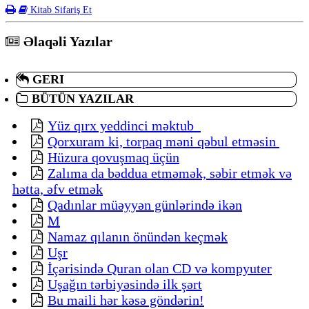
Kitab Sifariş Et
Əlaqəli Yazılar
GERI
BÜTÜN YAZILAR
Yüz qırx yeddinci məktub
Qorxuram ki, torpaq məni qəbul etməsin
Hüzura qovuşmaq üçün
Zalıma da bəddua etməmək, səbir etmək və
hətta, əfv etmək
Qadınlar müəyyən günlərində ikən
M
Namaz qılanın önündən keçmək
Uşr
İçərisində Quran olan CD və kompyuter
Uşağın tərbiyəsində ilk şərt
Bu maili hər kəsə göndərin!