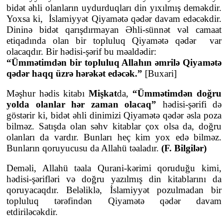
bidət əhli olanların uydurduqları din yıxılmış deməkdir.
Yoxsa ki, İslamiyyət Qiyamətə qədər davam edəcəkdir.
Dininə bidət qarışdırmayan Əhli-sünnət vəl camaat
etiqadında olan bir topluluq Qiyamətə qədər var
olacaqdır. Bir hədisi-şərif bu məaldədir:
“Ümmətimdən bir topluluq Allahın əmrilə Qiyamətə
qədər haqq üzrə hərəkət edəcək.”
[Buxari]
Məşhur hədis kitabı
Mişkat
da,
“Ümmətimdən doğru
yolda olanlar hər zaman olacaq”
hədisi-şərifi də
göstərir ki, bidət əhli dinimizi Qiyamətə qədər əsla poza
bilməz. Satışda olan səhv kitablar çox olsa da, doğru
olanları da vardır. Bunları heç kim yox edə bilməz.
Bunların qoruyucusu da Allahü təaladır.
(F. Bilgilər)
Deməli, Allahü təala Qurani-kərimi qoruduğu kimi,
hədisi-şərifləri və doğru yazılmış din kitablarını da
qoruyacaqdır. Beləliklə, İslamiyyət pozulmadan bir
topluluq tərəfindən Qiyamətə qədər davam
etdiriləcəkdir.