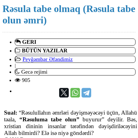
Rəsula tabe olmaq (Rəsula tabe
olun əmri)
GERI
BÜTÜN YAZILAR
Peyğəmbər Əfəndimiz
|
Gecə rejimi
905
Sual:
“Rəsulullahın əmrləri dəyişməyəcəyi üçün, Allahü
təala,
“Rəsuluma tabe olun”
buyurur” deyilir. Bəs,
xristian dininin insanlar tərəfindən dəyişdiriləcəyini
Allah bilmirdi? Elə isə niyə göndərdi?