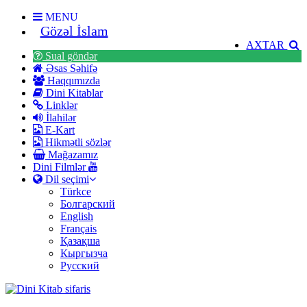
MENU
Gözəl İslam
AXTAR
Sual göndər
Əsas Səhifə
Haqqımızda
Dini Kitablar
Linklər
İlahilər
E-Kart
Hikmətli sözlər
Mağazamız
Dini Filmlər
Dil seçimi
Türkce
Болгарский
English
Français
Қазақша
Кыргызча
Русский