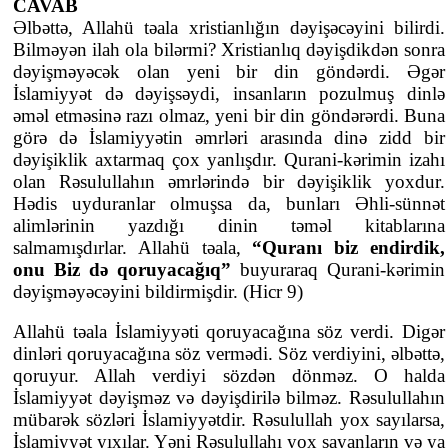
CAVAB
Əlbəttə, Allahü təala xristianlığın dəyişəcəyini bilirdi.
Bilməyən ilah ola bilərmi? Xristianlıq dəyişdikdən sonra
dəyişməyəcək olan yeni bir din göndərdi. Əgər
İslamiyyət də dəyişsəydi, insanların pozulmuş dinlə
əməl etməsinə razı olmaz, yeni bir din göndərərdi. Buna
görə də İslamiyyətin əmrləri arasında dinə zidd bir
dəyişiklik axtarmaq çox yanlışdır. Qurani-kərimin izahı
olan Rəsulullahın əmrlərində bir dəyişiklik yoxdur.
Hədis uyduranlar olmuşsa da, bunları Əhli-sünnət
alimlərinin yazdığı dinin təməl kitablarına
salmamışdırlar. Allahü təala,
“Quranı biz endirdik,
onu Biz də qoruyacağıq”
buyuraraq Qurani-kərimin
dəyişməyəcəyini bildirmişdir. (Hicr 9)
Allahü təala İslamiyyəti qoruyacağına söz verdi. Digər
dinləri qoruyacağına söz vermədi. Söz verdiyini, əlbəttə,
qoruyur. Allah verdiyi sözdən dönməz. O halda
İslamiyyət dəyişməz və dəyişdirilə bilməz. Rəsulullahın
mübarək sözləri İslamiyyətdir. Rəsulullah yox sayılarsa,
İslamiyyət yıxılar. Yəni Rəsulullahı yox sayanların və ya