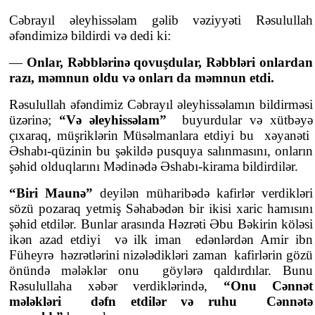
Cəbrayıl əleyhissəlam gəlib vəziyyəti Rəsulullah
əfəndimizə bildirdi və dedi ki:
—
Onlar, Rəb
b
lərinə qovuşdular, Rəb
b
ləri onlardan
razı, məmnun oldu və onları da məmnun etdi.
Rəsulullah əfəndimiz Cəbrayıl əleyhissəlamın bildirməsi
üzərinə;
“Və əleyhissəlam”
buyurdular və xütbəyə
çıxaraq, müşriklərin Müsəlmanlara etdiyi bu xəyanəti
Əshabı-qüzinin bu şəkildə pusquya salınmasını, onların
şəhid olduqlarını Mədinədə Əshabı-kirama bildirdilər.
“Biri Maunə”
deyilən müharibədə kafirlər verdikləri
sözü pozaraq yetmiş Səhabədən bir ikisi xaric hamısını
şəhid etdilər. Bunlar arasında Həzrəti Əbu Bəkirin köləsi
ikən azad etdiyi və ilk iman edənlərdən Amir ibn
Füheyrə həzrətlərini nizələdikləri zaman kafirlərin gözü
önündə mələklər onu göylərə qaldırdılar. Bunu
Rəsulullaha xəbər verdiklərində,
“Onu Cənnət
mələkləri dəfn etdilər və ruhu Cənnətə