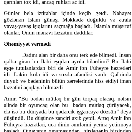
qarınları tox idi, ancaq ruhları ac idi.
Günlər belə iztirablar içində keçib getdi. Nəhayət
gözlənən İslam günəşi Məkkədə doğuldu və ətrafa
yavaş-yavaş işıqlarını saçmağa başladı. İslamla müşərrəf
olanlar, Onun mənəvi ləzzətini daddılar.
Əhəmiyyət vermədi
Dadını alan bir daha onu tərk edə bilmədi. İnsan
qəlbə girən bu İlahi eşqdən ayrıla bilərdimi? Bu İlahi
eşqə tutulanlardan biri də Amir ibn Füheyrə həzrətləri
idi. Lakin kölə idi və sözdə əfəndisi vardı. Qəlbində
duyub və bədəninin bütün zərrələrində hiss etdiyi iman
ləzzətini açıqlaya bilməzdi.
Amir, “Bu bədən mütləq bir gün torpaq olacaq, nəfsin
əlində bir oyuncaq olan bu bədən mütləq çürüyəcək,
elə isə bu dünyada bu qədərcik işgəncəyə dözsün” deyə
düşündü. Bu düşüncə zənciri axıb getdi. Artıq Amir ibn
Füheyrə həzrətləri, uca dinin əmrlərini yerinə yetirməyə
başladı. Qınayanın qınamasından, hirslənənin hirsindən