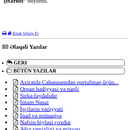
çıxarıldı”
buyurdu.
Kitab Sifariş Et
Əlaqəli Yazılar
GERI
BÜTÜN YAZILAR
Axirətdə Cəhənnəmdən qurtulmaq üçün...
Orqan hədiyyəsi və nəqli
Sirkə faydalıdır
İmam Nəsai
İşçilərin vəziyyəti
İnad və münaqişə
Nəfsin hiyləsi çoxdur
Ağız təmizliyi və misvaq