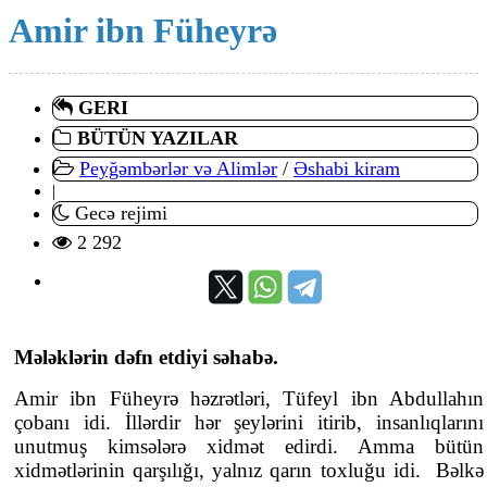
Amir ibn Füheyrə
GERI
BÜTÜN YAZILAR
Peyğəmbərlər və Alimlər
/
Əshabi kiram
|
Gecə rejimi
2 292
Mələklərin dəfn etdiyi səhabə.
Amir ibn Füheyrə həzrətləri, Tüfeyl ibn Abdullahın
çobanı idi. İllərdir hər şeylərini itirib, insanlıqlarını
unutmuş kimsələrə xidmət edirdi. Amma bütün
xidmətlərinin qarşılığı, yalnız qarın toxluğu idi. Bəlkə