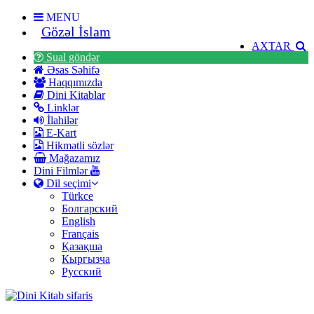
MENU
Gözəl İslam
AXTAR
Sual göndər
Əsas Səhifə
Haqqımızda
Dini Kitablar
Linklər
İlahilər
E-Kart
Hikmətli sözlər
Mağazamız
Dini Filmlər
Dil seçimi
Türkce
Болгарский
English
Français
Қазақша
Кыргызча
Русский