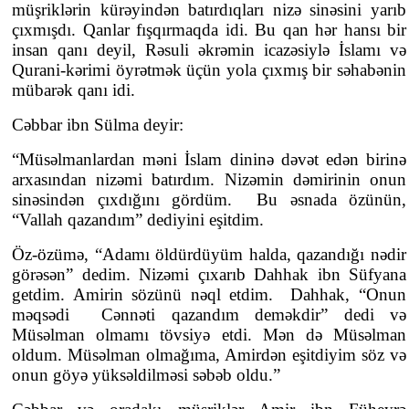
müşriklərin kürəyindən batırdıqları nizə sinəsini yarıb
çıxmışdı. Qanlar fışqırmaqda idi. Bu qan hər hansı bir
insan qanı deyil, Rəsuli əkrəmin icazəsiylə İslamı və
Qurani-kərimi öyrətmək üçün yola çıxmış bir səhabənin
mübarək qanı idi.
Cəbbar ibn Sülma deyir:
“Müsəlmanlardan məni İslam dininə dəvət edən birinə
arxasından nizəmi batırdım. Nizəmin dəmirinin onun
sinəsindən çıxdığını gördüm. Bu əsnada özünün,
“Vallah qazandım” dediyini eşitdim.
Öz-özümə, “Adamı öldürdüyüm halda, qazandığı nədir
görəsən” dedim. Nizəmi çıxarıb Dahhak ibn Süfyana
getdim. Amirin sözünü nəql etdim. Dahhak, “Onun
məqsədi Cənnəti qazandım deməkdir” dedi və
Müsəlman olmamı tövsiyə etdi. Mən də Müsəlman
oldum. Müsəlman olmağıma, Amirdən eşitdiyim söz və
onun göyə yüksəldilməsi səbəb oldu.”