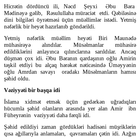
Hicrətin dördüncü ili, Nəcd Şeyxi Əbu Bəra
Mədinəyə gəlib, Rəsulullaha müraciət etdi. Qəbiləsinə
dini bilgiləri öyrətməsi üçün müəllimlər istədi. Yetmiş
nəfərlik bir heyət hazırlanıb göndərildi.
Yetmiş nəfərlik müəllim heyəti Biri Maunədə
mühasirəyə alındılar. Müsəlmanlar mühasirə
edildiklərini anlayınca qılınclarına sarıldılar. Ancaq
düşmən çox idi. Əbu Bəranın qardaşının oğlu Amirin
təşkil etdiyi bu alçaq hərəkət nəticəsində Üməyyənin
oğlu Amrdan savayı oradakı Müsəlmanların hamısı
şəhid oldu.
Vəziyyəti bir başqa idi
İslama xidmət etmək üçün gedərkən uğradıqları
hücumla şəhid olanların arasında yer alan Amir ibn
Füheyrənin vəziyyəti daha fərqli idi.
Şəhid edildiyi zaman gördükləri hadisəni müşriklərin
qısa ağıllarıyla anlamaları, qavramaları çətin idi. Azğın