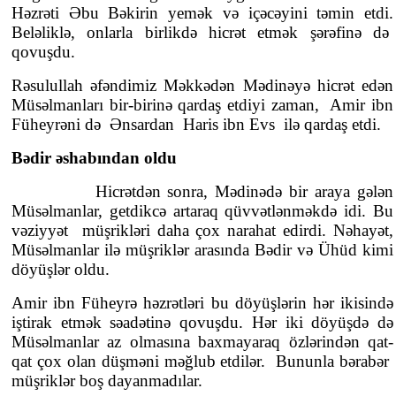
Həzrəti Əbu Bəkirin yemək və içəcəyini təmin etdi.
Beləliklə, onlarla birlikdə hicrət etmək şərəfinə də
qovuşdu.
Rəsulullah əfəndimiz Məkkədən Mədinəyə hicrət edən
Müsəlmanları bir-birinə qardaş etdiyi zaman, Amir ibn
Füheyrəni də Ənsardan Haris ibn Evs ilə qardaş etdi.
Bədir əshabından oldu
Hicrətdən sonra, Mədinədə bir araya gələn
Müsəlmanlar, getdikcə artaraq qüvvətlənməkdə idi. Bu
vəziyyət müşrikləri daha çox narahat edirdi. Nəhayət,
Müsəlmanlar ilə müşriklər arasında Bədir və Ühüd kimi
döyüşlər oldu.
Amir ibn Füheyrə həzrətləri bu döyüşlərin hər ikisində
iştirak etmək səadətinə qovuşdu. Hər iki döyüşdə də
Müsəlmanlar az olmasına baxmayaraq özlərindən qat-
qat çox olan düşməni məğlub etdilər. Bununla bərabər
müşriklər boş dayanmadılar.