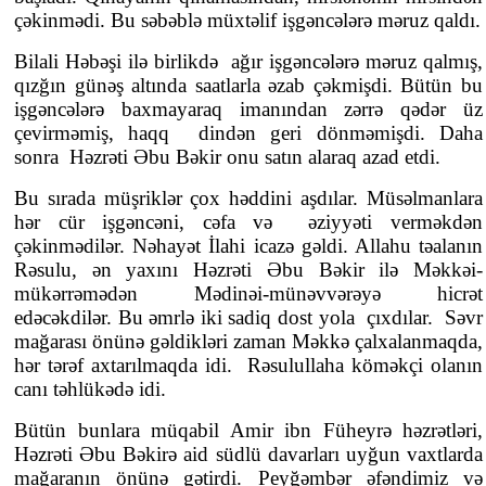
çəkinmədi. Bu səbəblə müxtəlif işgəncələrə məruz qaldı.
Bilali Həbəşi ilə birlikdə ağır işgəncələrə məruz qalmış,
qızğın günəş altında saatlarla əzab çəkmişdi. Bütün bu
işgəncələrə baxmayaraq imanından zərrə qədər üz
çevirməmiş, haqq dindən geri dönməmişdi. Daha
sonra Həzrəti Əbu Bəkir onu satın alaraq azad etdi.
Bu sırada müşriklər çox həddini aşdılar. Müsəlmanlara
hər cür işgəncəni, cəfa və əziyyəti verməkdən
çəkinmədilər. Nəhayət İlahi icazə gəldi. Allahu təalanın
Rəsulu, ən yaxını Həzrəti Əbu Bəkir ilə Məkkəi-
mükərrəmədən Mədinəi-münəvvərəyə hicrət
edəcəkdilər. Bu əmrlə iki sadiq dost yola çıxdılar. Səvr
mağarası önünə gəldikləri zaman Məkkə çalxalanmaqda,
hər tərəf axtarılmaqda idi. Rəsulullaha köməkçi olanın
canı təhlükədə idi.
Bütün bunlara müqabil Amir ibn Füheyrə həzrətləri,
Həzrəti Əbu Bəkirə aid südlü davarları uyğun vaxtlarda
mağaranın önünə gətirdi. Peyğəmbər əfəndimiz və