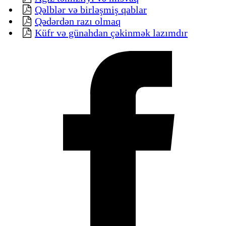
Qəlblər və birləşmiş qablar
Qədərdən razı olmaq
Küfr və günahdan çəkinmək lazımdır