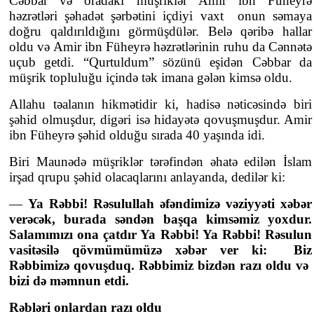
Cəbbar və oradakı müşriklər Amir ibn Füheyrə
həzrətləri şəhadət şərbətini içdiyi vaxt onun səmaya
doğru qaldırıldığını görmüşdülər. Belə qəribə hallar
oldu və Amir ibn Füheyrə həzrətlərinin ruhu da Cənnətə
uçub getdi. “Qurtuldum” sözünü eşidən Cəbbar da
müşrik topluluğu içində tək imana gələn kimsə oldu.
Allahu təalanın hikmətidir ki, hadisə nəticəsində biri
şəhid olmuşdur, digəri isə hidayətə qovuşmuşdur. Amir
ibn Füheyrə şəhid olduğu sırada 40 yaşında idi.
Biri Maunədə müşriklər tərəfindən əhatə edilən İslam
irşad qrupu şəhid olacaqlarını anlayanda, dedilər ki:
—
Ya Rəbbi! Rəsulullah əfəndimizə vəziyyəti xəbər
verəcək, burada səndən başqa kimsəmiz yoxdur.
Salamımızı ona çatdır Ya Rəbbi! Ya Rəbbi! Rəsulun
vasitəsilə qövmümümüzə xəbər ver ki: Biz
Rəbbimizə qovuşduq. Rəbbimiz bizdən razı oldu və
bizi də məmnun etdi.
Rəbləri onlardan razı oldu