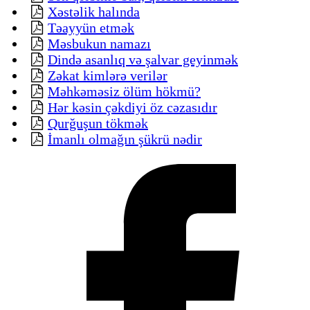
Xəstəlik halında
Təayyün etmək
Məsbukun namazı
Dində asanlıq və şalvar geyinmək
Zəkat kimlərə verilər
Məhkəməsiz ölüm hökmü?
Hər kəsin çəkdiyi öz cəzasıdır
Qurğuşun tökmək
İmanlı olmağın şükrü nədir