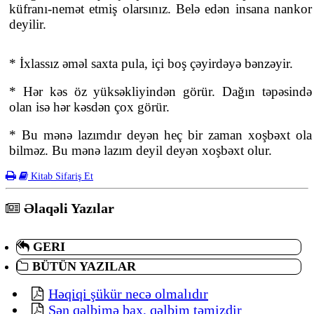
küfranı-nemət etmiş olarsınız. Belə edən insana nankor
deyilir.
* İxlassız əməl saxta pula, içi boş çəyirdəyə bənzəyir.
* Hər kəs öz yüksəkliyindən görür. Dağın təpəsində
olan isə hər kəsdən çox görür.
* Bu mənə lazımdır deyən heç bir zaman xoşbəxt ola
bilməz. Bu mənə lazım deyil deyən xoşbəxt olur.
Kitab Sifariş Et
Əlaqəli Yazılar
GERI
BÜTÜN YAZILAR
Həqiqi şükür necə olmalıdır
Sən qəlbimə bax, qəlbim təmizdir