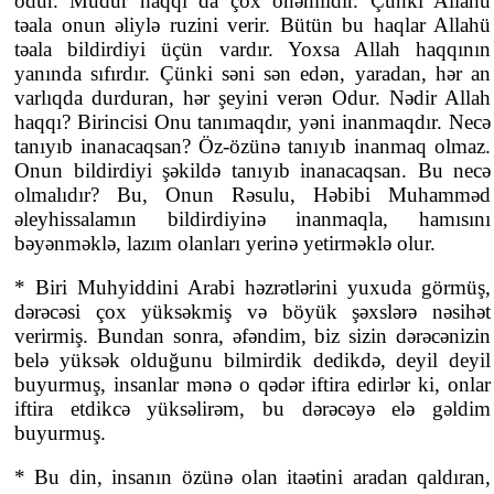
odur. Müdür haqqı da çox önəmlidir. Çünki Allahü
təala onun əliylə ruzini verir. Bütün bu haqlar Allahü
təala bildirdiyi üçün vardır. Yoxsa Allah haqqının
yanında sıfırdır. Çünki səni sən edən, yaradan, hər an
varlıqda durduran, hər şeyini verən Odur. Nədir Allah
haqqı? Birincisi Onu tanımaqdır, yəni inanmaqdır. Necə
tanıyıb inanacaqsan? Öz-özünə tanıyıb inanmaq olmaz.
Onun bildirdiyi şəkildə tanıyıb inanacaqsan. Bu necə
olmalıdır? Bu, Onun Rəsulu, Həbibi Muhamməd
əleyhissalamın bildirdiyinə inanmaqla, hamısını
bəyənməklə, lazım olanları yerinə yetirməklə olur.
* Biri Muhyiddini Arabi həzrətlərini yuxuda görmüş,
dərəcəsi çox yüksəkmiş və böyük şəxslərə nəsihət
verirmiş. Bundan sonra, əfəndim, biz sizin dərəcənizin
belə yüksək olduğunu bilmirdik dedikdə, deyil deyil
buyurmuş, insanlar mənə o qədər iftira edirlər ki, onlar
iftira etdikcə yüksəlirəm, bu dərəcəyə elə gəldim
buyurmuş.
* Bu din, insanın özünə olan itaətini aradan qaldıran,