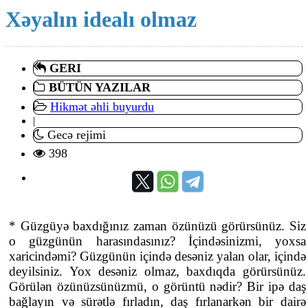
Xəyalın idealı olmaz
GERI
BÜTÜN YAZILAR
Hikmət əhli buyurdu
|
Gecə rejimi
398
* Güzgüyə baxdığınız zaman özünüzü görürsünüz. Siz
o güzgünün harasındasınız? İçindəsinizmi, yoxsa
xaricindəmi? Güzgünün içində desəniz yalan olar, içində
deyilsiniz. Yox desəniz olmaz, baxdıqda görürsünüz.
Görülən özünüzsünüzmü, o görüntü nədir? Bir ipə daş
bağlayın və sürətlə fırladın, daş fırlanarkən bir dairə