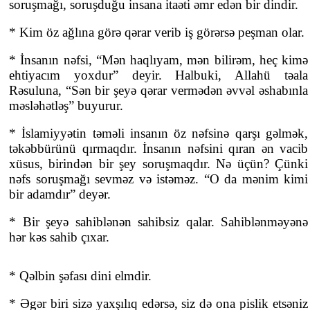
soruşmağı, soruşduğu insana itaəti əmr edən bir dindir.
* Kim öz ağlına görə qərar verib iş görərsə peşman olar.
* İnsanın nəfsi, “Mən haqlıyam, mən bilirəm, heç kimə
ehtiyacım yoxdur” deyir. Halbuki, Allahü təala
Rəsuluna, “Sən bir şeyə qərar vermədən əvvəl əshabınla
məsləhətləş” buyurur.
* İslamiyyətin təməli insanın öz nəfsinə qarşı gəlmək,
təkəbbürünü qırmaqdır. İnsanın nəfsini qıran ən vacib
xüsus, birindən bir şey soruşmaqdır. Nə üçün? Çünki
nəfs soruşmağı sevməz və istəməz. “O da mənim kimi
bir adamdır” deyər.
* Bir şeyə sahiblənən sahibsiz qalar. Sahiblənməyənə
hər kəs sahib çıxar.
* Qəlbin şəfası dini elmdir.
* Əgər biri sizə yaxşılıq edərsə, siz də ona pislik etsəniz