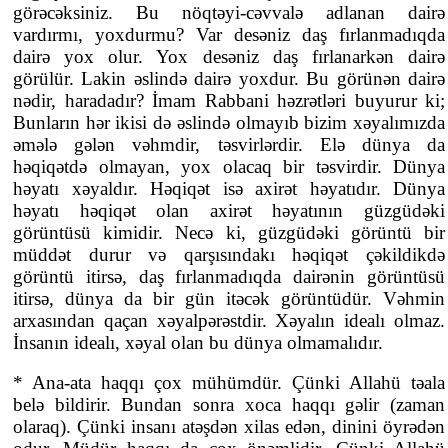
görəcəksiniz. Bu nöqtəyi-cəvvalə adlanan dairə
vardırmı, yoxdurmu? Var desəniz daş fırlanmadıqda
dairə yox olur. Yox desəniz daş fırlanarkən dairə
görülür. Lakin əslində dairə yoxdur. Bu görünən dairə
nədir, haradadır? İmam Rabbani həzrətləri buyurur ki;
Bunların hər ikisi də əslində olmayıb bizim xəyalımızda
əmələ gələn vəhmdir, təsvirlərdir. Elə dünya da
həqiqətdə olmayan, yox olacaq bir təsvirdir. Dünya
həyatı xəyaldır. Həqiqət isə axirət həyatıdır. Dünya
həyatı həqiqət olan axirət həyatının güzgüdəki
görüntüsü kimidir. Necə ki, güzgüdəki görüntü bir
müddət durur və qarşısındakı həqiqət çəkildikdə
görüntü itirsə, daş fırlanmadıqda dairənin görüntüsü
itirsə, dünya da bir gün itəcək görüntüdür. Vəhmin
arxasından qaçan xəyalpərəstdir. Xəyalın idealı olmaz.
İnsanın idealı, xəyal olan bu dünya olmamalıdır.
* Ana-ata haqqı çox mühümdür. Çünki Allahü təala
belə bildirir. Bundan sonra xoca haqqı gəlir (zaman
olaraq). Çünki insanı atəşdən xilas edən, dinini öyrədən