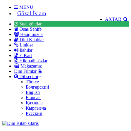
MENU
Gözəl İslam
AXTAR
Sual göndər
Əsas Səhifə
Haqqımızda
Dini Kitablar
Linklər
İlahilər
E-Kart
Hikmətli sözlər
Mağazamız
Dini Filmlər
Dil seçimi
Türkce
Болгарский
English
Français
Қазақша
Кыргызча
Русский