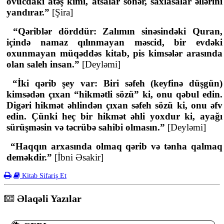
ovucdakı atəş kimi, atsalar sönər, saxlasalar əllərini
yandırar.”
[Şira]
“Qəriblər dörddür: Zalımın sinəsindəki Quran,
içində namaz qılınmayan məscid, bir evdəki
oxunmayan müqəddəs kitab, pis kimsələr arasında
olan saleh insan.”
[Deyləmi]
“İki qərib şey var: Biri səfeh (keyfinə düşgün)
kimsədən çıxan “hikmətli sözü” ki, onu qəbul edin.
Digəri hikmət əhlindən çıxan səfeh sözü ki, onu əfv
edin. Çünki heç bir hikmət əhli yoxdur ki, ayağı
sürüşməsin və təcrübə sahibi olmasın.”
[Deyləmi]
“Haqqın arxasında olmaq qərib və tənha qalmaq
deməkdir.”
[İbni Əsakir]
Kitab Sifariş Et
Əlaqəli Yazılar