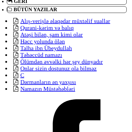
GERI
BÜTÜN YAZILAR
Alış-verişlə əlaqədar müxtəlif suallar
Qurani-kərim və balıq
Atəşi bilən, şam kimi olar
Həcc yolunda ölən
Talha ibn Übeydullah
Təhəccüd namazı
Ölümdən əvvəlki hər şey dünyadır
Onlar sizin dostunuz ola bilməz
C
Dərmanların ən yaxşısı
Namazın Müstəhəbləri