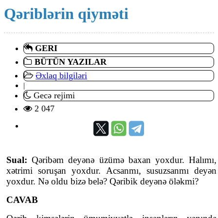
Qəriblərin qiyməti
GERI
BÜTÜN YAZILAR
Əxlaq bilgiləri
|
Gecə rejimi
2 047
Sual:
Qəribəm deyənə üzümə baxan yoxdur. Halımı,
xətrimi soruşan yoxdur. Acsanmı, susuzsanmı deyən
yoxdur. Nə oldu bizə belə? Qəribik deyənə öləkmi?
CAVAB