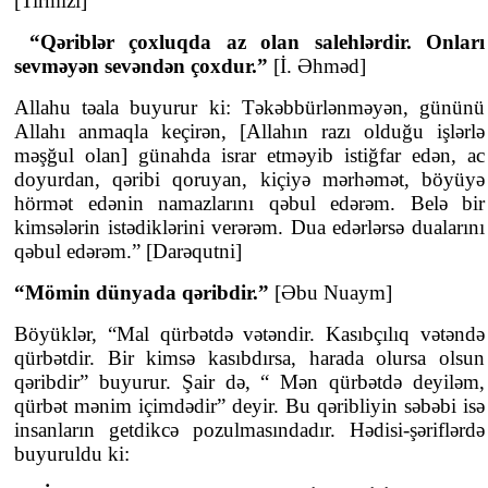
[Tirmizi]
“Qəriblər çoxluqda az olan salehlərdir. Onları
sevməyən sevəndən çoxdur.”
[İ. Əhməd]
Allahu təala buyurur ki: Təkəbbürlənməyən, gününü
Allahı anmaqla keçirən, [Allahın razı olduğu işlərlə
məşğul olan] günahda israr etməyib istiğfar edən, ac
doyurdan, qəribi qoruyan, kiçiyə mərhəmət, böyüyə
hörmət edənin namazlarını qəbul edərəm. Belə bir
kimsələrin istədiklərini verərəm. Dua edərlərsə dualarını
qəbul edərəm.” [Darəqutni]
“Mömin dünyada qəribdir.”
[Əbu Nuaym]
Böyüklər, “Mal qürbətdə vətəndir. Kasıbçılıq vətəndə
qürbətdir. Bir kimsə kasıbdırsa, harada olursa olsun
qəribdir” buyurur. Şair də, “ Mən qürbətdə deyiləm,
qürbət mənim içimdədir” deyir. Bu qəribliyin səbəbi isə
insanların getdikcə pozulmasındadır. Hədisi-şəriflərdə
buyuruldu ki: