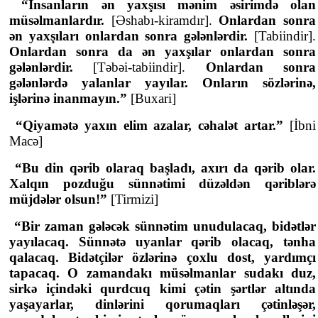
“İnsanların ən yaxşısı mənim əsirimdə olan
müsəlmanlardır.
[Əshabı-kiramdır].
Onlardan sonra
ən yaxşıları onlardan sonra gələnlərdir.
[Tabiindir].
Onlardan sonra da ən yaxşılar onlardan sonra
gələnlərdir.
[Təbəi-tabiindir].
Onlardan sonra
gələnlərdə yalanlar yayılar. Onların sözlərinə,
işlərinə inanmayın.”
[Buxari]
“Qiyamətə yaxın elim azalar, cəhalət artar.”
[İbni
Macə]
“Bu din qərib olaraq başladı, axırı da qərib olar.
Xalqın pozduğu sünnətimi düzəldən qəriblərə
müjdələr olsun!”
[Tirmizi]
“Bir zaman gələcək sünnətim unudulacaq, bidətlər
yayılacaq. Sünnətə uyanlar qərib olacaq, tənha
qalacaq. Bidətçilər özlərinə çoxlu dost, yardımçı
tapacaq. O zamandakı müsəlmanlar sudakı duz,
sirkə içindəki qurdcuq kimi çətin şərtlər altında
yaşayarlar, dinlərini qorumaqları çətinləşər,