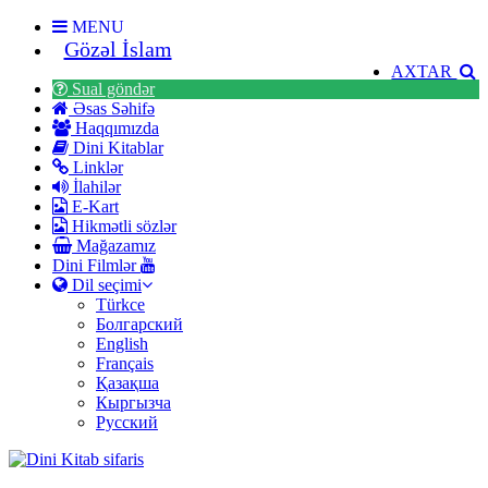
MENU
Gözəl İslam
AXTAR
Sual göndər
Əsas Səhifə
Haqqımızda
Dini Kitablar
Linklər
İlahilər
E-Kart
Hikmətli sözlər
Mağazamız
Dini Filmlər
Dil seçimi
Türkce
Болгарский
English
Français
Қазақша
Кыргызча
Русский