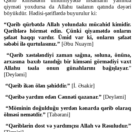
Qərib kimsələrin ümumiyyətlə insanların yanında
qiyməti yoxdursa da Allahu təalanın qatında dəyəri
böyükdür. Hədisi-şəriflərdə buyurulur ki:
“Qərib qürbətdə Allah yolundakı mücahid kimidir.
Qəriblərə hörmət edin. Çünki qiyamətdə onların
şəfaət haqqı vardır. Ümid var ki, onların şəfaət
səbəbi ilə qurtulasınız.”
[Əbu Nuaym]
“Qərib xəstələndiyi zaman sağına, soluna, önünə,
arxasına baxıb tanıdığı bir kimsəni görmədiyi vaxt
Allahu təala onun günahlarını bağışlayar.
”
[Deyləmi]
“Qərib ikən ölən şəhiddir.”
[İ. Əsakir]
“Qəribə yardım edən Cənnəti qazanar.”
[Deyləmi]
“Möminin doğulduğu yerdən kənarda qərib olaraq
ölməsi nemətdir.”
[Tabərani]
“Qəriblərin dost və yardımçısı Allah və Rəsuludur.”