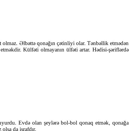
olmaz. Əlbəttə qonağın çətinliyi olar. Tənbəllik etmədən
tməkdir. Külfəti olmayanın ülfəti artar. Hədisi-şəriflərdə
 buyurdu. Evdə olan şeylərə bol-bol qonaq etmək, qonağa
olsa da israfdır.