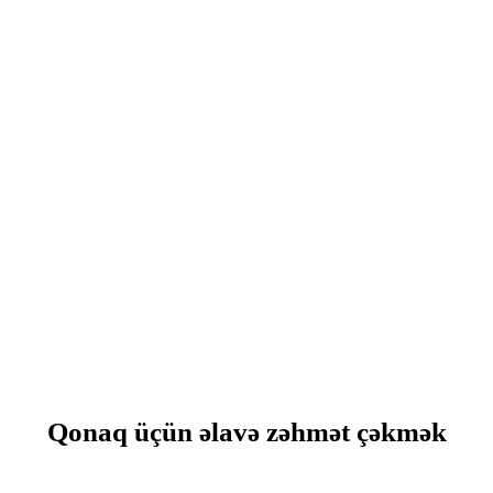
Qonaq üçün əlavə zəhmət çəkmək