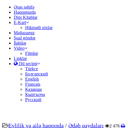
Əsas səhifə
Haqqımızda
Dini Kitablar
E-Kart
Hikmətli sözlər
Mağazamız
Sual göndər
İlahilər
Video
Filmlər
Linklər
Dil seçimi
Türkce
Болгарский
English
Français
Қазақша
Кыргызча
Русский
Evlilik və ailə haqqında
/
Ədəb qaydaları
2 476