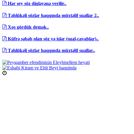
Hər şey söz dinləyənə verilir..
Təhlükəli sözlər haqqında müxtəlif suallar 2..
Xoş gördük demək..
Küfrə səbəb olan söz və işlər (sual-cavablar)..
Təhlükəli sözlər haqqında müxtəlif suallar..
Namaz Vaxtları