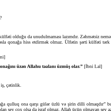
?
külfəti olduğu da unudulmaması lazımdır. Zəhmətsiz nemət 
la qonağa hiss etdirmək olmaz. Ülfətin şərti külfəti tərk e
ni]
onağını üzən Allahu təalanı üzmüş olar.”
[İbni Lal]
, çətinlik.
a qulluq ona qarşı gülər üzlü və şirin dilli olmaqdır”
an şey çox olsa da israf olmaz. Allah üçün olmayan şey az 