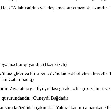
Hələ “Allah xatirinə ye” deyə məcbur etməmək lazımdır. Bu
əməyə məcbur qoyandır. (Həzrəti Əli)
ülfətə girən və bu surətlə özündən çəkindiyim kimsədir. 
mam Cəfəri Sadiq)
ndir. Ziyarətinə getdiyi yoldaşı gərəksiz bir çox zəhmət ve
in qüsurundandır. (Cüneydi Bağdadi)
Bu surətlə özündən çəkinirlər. Yalnız ikən necə hərəkət edir