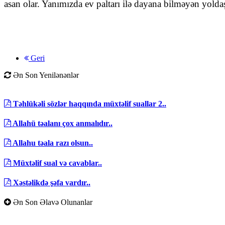
asan olar. Yanımızda ev paltarı ilə dayana bilməyən yold
Geri
Ən Son Yenilənənlər
Təhlükəli sözlər haqqında müxtəlif suallar 2..
Allahü təalanı çox anmalıdır..
Allahu təala razı olsun..
Müxtəlif sual və cavablar..
Xəstəlikdə şəfa vardır..
Ən Son Əlavə Olunanlar