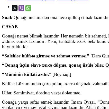
Sual:
Qonağı incitmədən ona necə qulluq etmək lazımdır
CAVAB
Qonağı nemət bilmək lazımdır. Hər nemətin bir zəhməti, 
xidmət etmək lazımdır! Yəni, tənbəllik etsək belə bunu əs
buyuruldu ki:
“Salehlər külfətə girməz və zəhmət verməz.”
[Darə Qut
“Qonaq üçün əlavə xərcə düşmə, qonaq üzülə bilər. Q
“Möminin külfəti azdır.”
[Beyhəqı]
Külfət: Lüzumundan çox qulluq, xərcə düşmək, zəhmətli iş
Ülfət: Səmimiyət, dostluq yaxşı dolanmaq.
Qonağa yaxşı rəftar etmək lazımdır. İmam Əvzai, “Qonağ
verilən çox yeməyi israf saymamaq lazımdır. Allah üçün ol