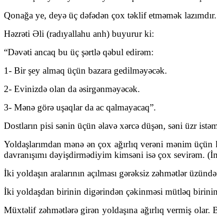
Qonağa ye, deyə üç dəfədən çox təklif etməmək lazımdır. 
Həzrəti Əli (radıyallahu anh) buyurur ki:
“Dəvəti ancaq bu üç şərtlə qəbul edirəm:
1- Bir şey almaq üçün bazara gedilməyəcək.
2- Evinizdə olan da əsirgənməyəcək.
3- Mənə görə uşaqlar da ac qalmayacaq”.
Dostların pisi sənin üçün əlavə xərcə düşən, səni üzr ist
Yoldaşlarımdan mənə ən çox ağırlıq verəni mənim üçün k
davranışımı dəyişdirmədiyim kimsəni isə çox sevirəm. (İ
İki yoldaşın aralarının açılması gərəksiz zəhmətlər üzündə
İki yoldaşdan birinin digərindən çəkinməsi mütləq birin
Müxtəlif zəhmətlərə girən yoldaşına ağırlıq vermiş olar. 