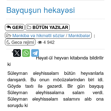
Bayquşun hekayəsi
GERI
BÜTÜN YAZILAR
Mənkibə və hikmətli sözlər
/
Mənkibələr
|
Gecə rejimi
4 942
Həyat-ül heyvan kitabında bildirilir
ki
Süleyman əleyhissəlam bütün heyvanlarla
danışardı. Bu onun möcüzələrindən biri idi.
Göydə taxtı ilə gəzərdi. Bir gün bayquş
Süleyman əleyhissəlama salam verdi.
Süleyman əleyhissəlam salamını alıb ona
soruşdu ki