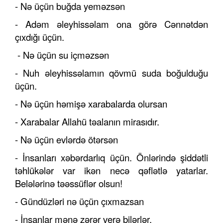
- Nə üçün buğda yeməzsən
- Adəm əleyhissəlam ona görə Cənnətdən
çıxdığı üçün.
- Nə üçün su içməzsən
- Nuh əleyhissəlamın qövmü suda boğulduğu
üçün.
- Nə üçün həmişə xarabalarda olursan
- Xarabalar Allahü təalanın mirasıdır.
- Nə üçün evlərdə ötərsən
- İnsanları xəbərdarlıq üçün. Önlərində şiddətli
təhlükələr var ikən necə qəflətlə yatarlar.
Belələrinə təəssüflər olsun!
- Gündüzləri nə üçün çıxmazsan
- İnsanlar mənə zərər verə bilərlər.