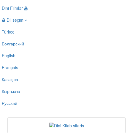
Dini Filmlər
Dil seçimi
Türkce
Болгарский
English
Français
Қазақша
Кыргызча
Русский