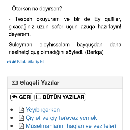
- Ötərkən nə deyirsən?
- Təsbeh oxuyuram və bir də Ey qafillər,
çıxacağınız uzun səfər üçün azuqə hazırlayın!
deyərəm.
Süleyman əleyhissəlam bayquşdan daha
nəsihətçi quş olmadığını söylədi. (Bəriqa)
Kitab Sifariş Et
Əlaqəli Yazılar
GERI
BÜTÜN YAZILAR
Yeyib içərkən
Çiy ət və çiy tərəvəz yemək
Müsəlmanların haqları və vəzifələri