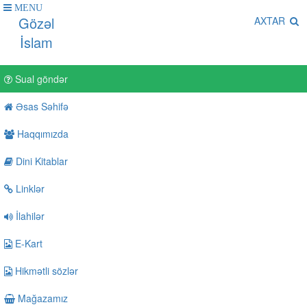
MENU
Gözəl
AXTAR
İslam
Sual göndər
Əsas Səhifə
Haqqımızda
Dini Kitablar
Linklər
İlahilər
E-Kart
Hikmətli sözlər
Mağazamız