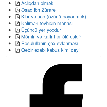
Aclıqdan ölmək
Əsad ibn Zürarə
Kibr və ucb (özünü bəyənmək)
Kəlimə-i tövhidin mənası
Üçüncü yer yoxdur
Mömin və kafir hər ölü eşidir
Rəsulullahın çox evlənməsi
Qəbir əzabı kabus kimi deyil