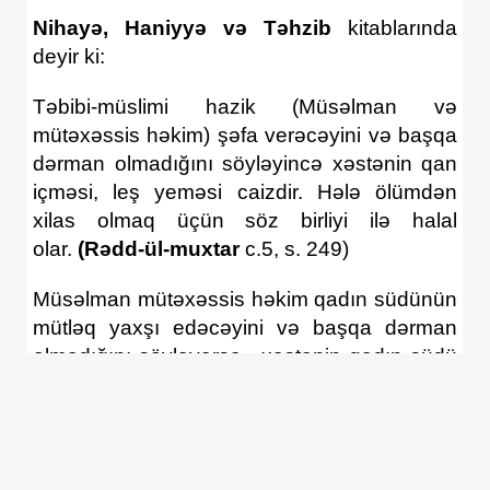
Nihayə, Haniyyə və Təhzib
kitablarında
deyir ki:
Təbibi-müslimi hazik (Müsəlman və
mütəxəssis həkim) şəfa verəcəyini və başqa
dərman olmadığını söyləyincə xəstənin qan
içməsi, leş yeməsi caizdir. Hələ ölümdən
xilas olmaq üçün söz birliyi ilə halal
olar.
(Rədd-ül-muxtar
c.5, s. 249)
Müsəlman mütəxəssis həkim qadın südünün
mütləq yaxşı edəcəyini və başqa dərman
olmadığını söyləyərsə, xəstənin qadın südü
içməsi caiz olar.
(İ. Hümam-Fəth-ul Qədr)
Göründüyü kimi qadın südü içmək zərurət
olanda caiz olur. Bu baxımdan damara qan