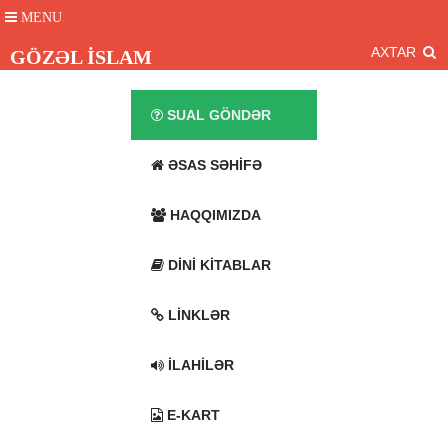
MENU
AXTAR
GÖZƏL İSLAM
SUAL GÖNDƏR
ƏSAS SƏHIFƏ
HAQQIMIZDA
DINI KITABLAR
LINKLƏR
İLAHILƏR
E-KART