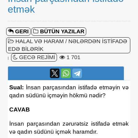
etmək
GERI
BÜTÜN YAZILAR
HALAL VƏ HARAM
/
NƏLƏRDƏN ISTIFADƏ
EDƏ BILƏRIK
GECƏ REJIMI
1 701
|
Sual:
İnsan parçasından istifadə etməyin və
qadın südünü içməyin hökmü nədir?
CAVAB
İnsan parçasından zərurətsiz istifadə etmək
və qadın südünü içmək haramdır.