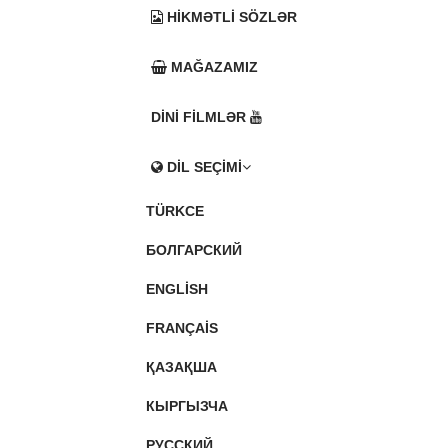
HIKMƏTLI SÖZLƏR
MAĞAZAMIZ
DINI FILMLƏR
DIL SEÇIMI
TÜRKCE
БОЛГАРСКИЙ
ENGLISH
FRANÇAIS
ҚАЗАҚША
КЫРГЫЗЧА
РУССКИЙ