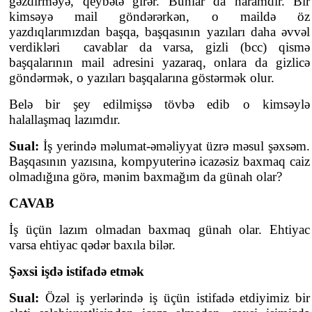
gəzdirməyə, qeybətə girər. Bunlar da haramdır. Bir
kimsəyə mail göndərərkən, o maildə öz
yazdıqlarımızdan başqa, başqasının yazıları daha əvvəl
verdikləri cavablar da varsa, gizli (bcc) qismə
başqalarının mail adresini yazaraq, onlara da gizlicə
göndərmək, o yazıları başqalarına göstərmək olur.
Belə bir şey edilmişsə tövbə edib o kimsəylə
halallaşmaq lazımdır.
Sual:
İş yerində məlumat-əməliyyat üzrə məsul şəxsəm.
Başqasının yazısına, kompyuterinə icazəsiz baxmaq caiz
olmadığına görə, mənim baxmağım da günah olar?
CAVAB
İş üçün lazım olmadan baxmaq günah olar. Ehtiyac
varsa ehtiyac qədər baxıla bilər.
Şəxsi işdə istifadə etmək
Sual:
Özəl iş yerlərində iş üçün istifadə etdiyimiz bir