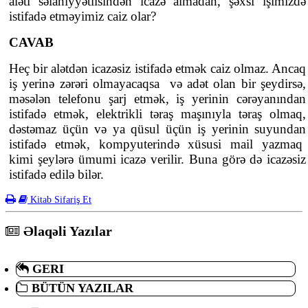
aləti səlahiyyətlisindən icazə almadan, şəxsi işimizdə
istifadə etməyimiz caiz olar?
CAVAB
Heç bir alətdən icazəsiz istifadə etmək caiz olmaz. Ancaq
iş yerinə zərəri olmayacaqsa və adət olan bir şeydirsə,
məsələn telefonu şarj etmək, iş yerinin cərəyanından
istifadə etmək, elektrikli təraş maşınıyla təraş olmaq,
dəstəmaz üçün və ya qüsul üçün iş yerinin suyundan
istifadə etmək, kompyuterində xüsusi mail yazmaq
kimi şeylərə ümumi icazə verilir. Buna görə də icazəsiz
istifadə edilə bilər.
Kitab Sifariş Et
Əlaqəli Yazılar
GERI
BÜTÜN YAZILAR