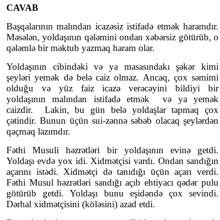
CAVAB
Başqalarının malından icazəsiz istifadə etmək haramdır.
Məsələn, yoldaşının qələmini ondan xəbərsiz götürüb, o
qələmlə bir məktub yazmaq haram olar.
Yoldaşının cibindəki və ya masasındakı şəkər kimi
şeyləri yemək də belə caiz olmaz. Ancaq, çox səmimi
olduğu və yüz faiz icazə verəcəyini bildiyi bir
yoldaşının malından istifadə etmək və ya yemək
caizdir. Lakin, bu gün belə yoldaşlar tapmaq çox
çətindir. Bunun üçün sui-zənnə səbəb olacaq şeylərdən
qaçmaq lazımdır.
Fəthi Musuli həzrətləri bir yoldaşının evinə getdi.
Yoldaşı evdə yox idi. Xidmətçisi vardı. Ondan sandığın
açarını istədi. Xidmətçi də tanıdığı üçün açarı verdi.
Fəthi Musul həzrətləri sandığı açıb ehtiyacı qədər pulu
götürüb getdi. Yoldaşı bunu eşidəndə çox sevindi.
Dərhal xidmətçisini (köləsini) azad etdi.