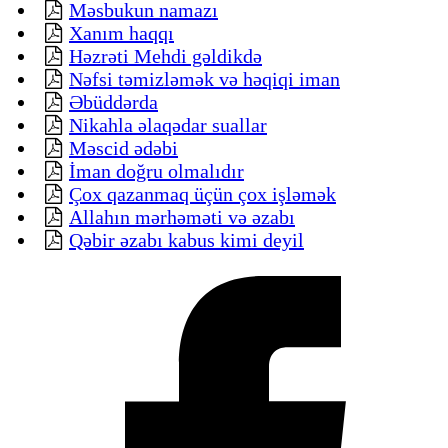
Məsbukun namazı
Xanım haqqı
Həzrəti Mehdi gəldikdə
Nəfsi təmizləmək və həqiqi iman
Əbüddərda
Nikahla əlaqədar suallar
Məscid ədəbi
İman doğru olmalıdır
Çox qazanmaq üçün çox işləmək
Allahın mərhəməti və əzabı
Qəbir əzabı kabus kimi deyil