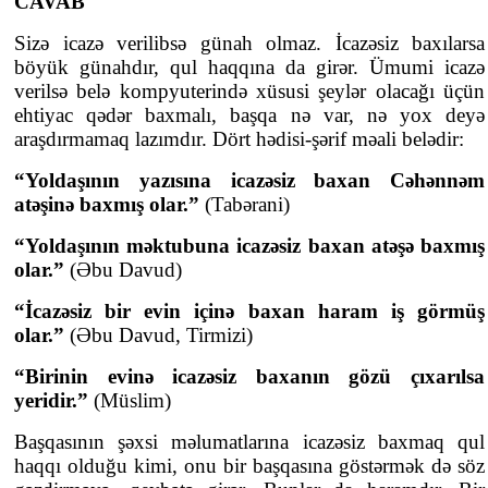
CAVAB
Sizə icazə verilibsə günah olmaz. İcazəsiz baxılarsa
böyük günahdır, qul haqqına da girər. Ümumi icazə
verilsə belə kompyuterində xüsusi şeylər olacağı üçün
ehtiyac qədər baxmalı, başqa nə var, nə yox deyə
araşdırmamaq lazımdır. Dört hədisi-şərif məali belədir:
“Yoldaşının yazısına icazəsiz baxan Cəhənnəm
atəşinə baxmış olar.”
(Tabərani)
“Yoldaşının məktubuna icazəsiz baxan atəşə baxmış
olar.”
(Əbu Davud)
“İcazəsiz bir evin içinə baxan haram iş görmüş
olar.”
(Əbu Davud, Tirmizi)
“Birinin evinə icazəsiz baxanın gözü çıxarılsa
yeridir.”
(Müslim)
Başqasının şəxsi məlumatlarına icazəsiz baxmaq qul
haqqı olduğu kimi, onu bir başqasına göstərmək də söz