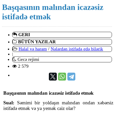
Başqasının malından icazəsiz
istifadə etmək
GERI
BÜTÜN YAZILAR
Halal və haram
/
Nələrdən istifadə edə bilərik
|
Gecə rejimi
2 579
Başqasının malından icazəsiz istifadə etmək
Sual:
Səmimi bir yoldaşın malından ondan xəbərsiz
istifadə etmək və ya yemək caiz olar?