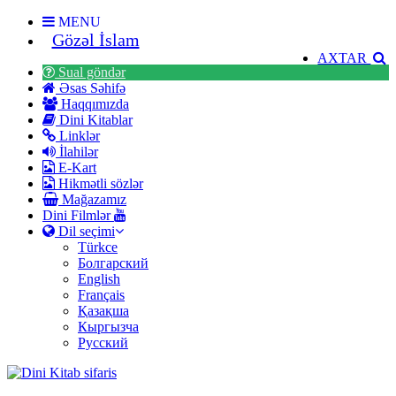
MENU
Gözəl İslam
AXTAR
Sual göndər
Əsas Səhifə
Haqqımızda
Dini Kitablar
Linklər
İlahilər
E-Kart
Hikmətli sözlər
Mağazamız
Dini Filmlər
Dil seçimi
Türkce
Болгарский
English
Français
Қазақша
Кыргызча
Русский