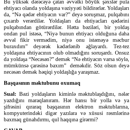
Bu yüksək dərəcəyə çatan əvvəlki böyük şəxslər pula
ehtiyacı olanda yoldaşına vəziyyəti bildirərlər. Yoldaşları
da, “Nə qədər ehtiyacın var?” deyə soruşmaz, pulqabını
çıxarıb verərdilər. Yoldaşları da ehtiyacları qədərini
pulqabından götürərdilər. Hətta bəziləri, bir yoldaş
ondan pul istəsə, “Niyə bunun ehtiyacı olduğuna daha
əvvəl fikir vermədim, niyə onu istəməyə məcbur
buraxdım” deyərək kədərlənib ağlayardı. Tez-tez
yoldaşına ehtiyacının olub olmadığını soruşardı. Onsuz
da yoldaşa “Necəsən?” demək “Nə ehtiyacın varsa söylə,
mümkünsə çarəsinə baxım” deməkdir. Söz olsun deyə
necəsən demək həqiqi yoldaşlığa yaraşmaz.
Başqasının məktubunu oxumaq
Sual:
Bəzi yoldaşların kiminlə məktublaşdığını, nələr
yazdığını maraqlanıram. Hər hansı bir yolla və ya
şifrəsini qıraraq başqasının elektron məktublarına,
kompyuterindəki digər yazılara və xüsusi rəsmlərinə
baxmaq günahdırmı, qul haqqına girərmi?