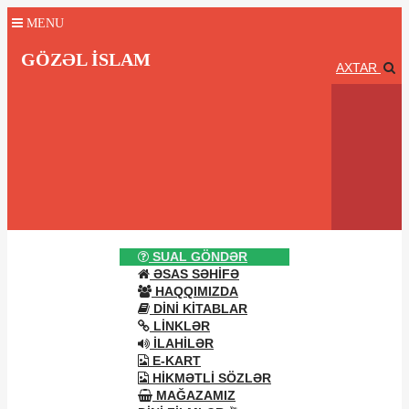
MENU
GÖZƏL İSLAM
AXTAR
SUAL GÖNDƏR
ƏSAS SƏHIFƏ
HAQQIMIZDA
DINI KITABLAR
LINKLƏR
İLAHILƏR
E-KART
HIKMƏTLI SÖZLƏR
MAĞAZAMIZ