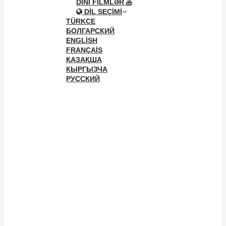
DINI FILMLƏR
DIL SEÇIMI
TÜRKCE
БОЛГАРСКИЙ
ENGLISH
FRANÇAIS
ҚАЗАҚША
КЫРГЫЗЧА
РУССКИЙ