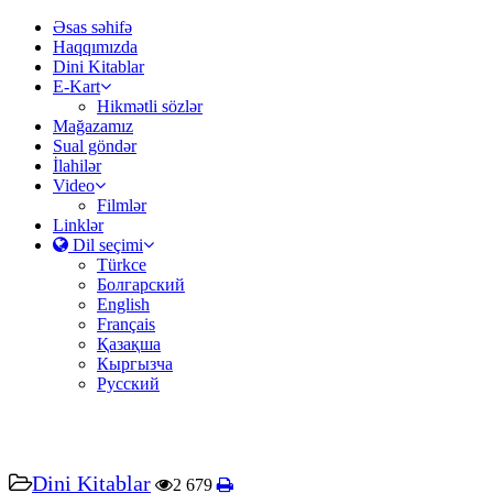
Əsas səhifə
Haqqımızda
Dini Kitablar
E-Kart
Hikmətli sözlər
Mağazamız
Sual göndər
İlahilər
Video
Filmlər
Linklər
Dil seçimi
Türkce
Болгарский
English
Français
Қазақша
Кыргызча
Русский
Dini Kitablar
2 679