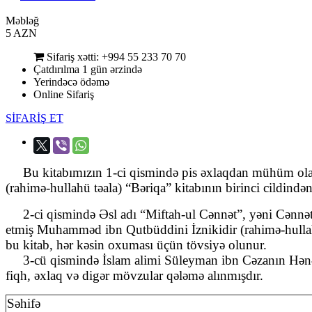
Məbləğ
5
AZN
Sifariş xətti: +994 55 233 70 70
Çatdırılma 1 gün ərzində
Yerindəcə ödəmə
Online Sifariş
SİFARİŞ ET
Onlayn oxu [Yüklə]
Bu kitabımızın 1-ci qismində pis əxlaqdan mühüm olan 
(rahimə-hullahü təala) “Bəriqa” kitabının birinci cildində
2-ci qismində Əsl adı “Miftah-ul Cənnət”, yəni Cənnət q
etmiş Muhamməd ibn Qutbüddini İznikidir (rahimə-hullahü t
bu kitab, hər kəsin oxuması üçün tövsiyə olunur.
3-cü qismində İslam alimi Süleyman ibn Cəzanın Hənəfi
fiqh, əxlaq və digər mövzular qələmə alınmışdır.
Səhifə