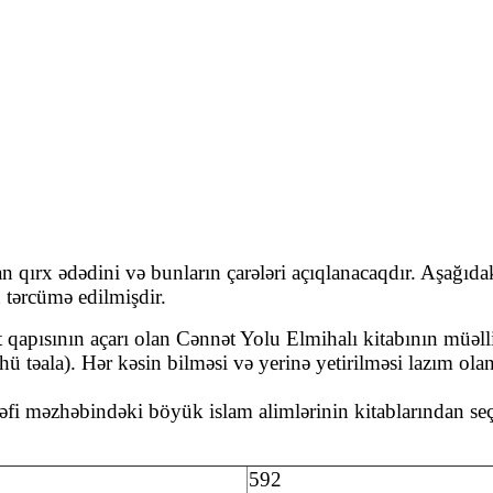
qırx ədədini və bunların çarələri açıqlanacaqdır. Aşağı
n tərcümə edilmişdir.
apısının açarı olan Cənnət Yolu Elmihalı kitabının müəlli
əala). Hər kəsin bilməsi və yerinə yetirilməsi lazım olan 
 məzhəbindəki böyük islam alimlərinin kitablarından seç
592