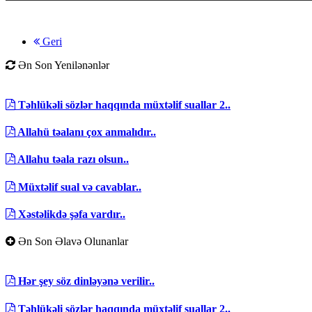
Geri
Ən Son Yenilənənlər
Təhlükəli sözlər haqqında müxtəlif suallar 2..
Allahü təalanı çox anmalıdır..
Allahu təala razı olsun..
Müxtəlif sual və cavablar..
Xəstəlikdə şəfa vardır..
Ən Son Əlavə Olunanlar
Hər şey söz dinləyənə verilir..
Təhlükəli sözlər haqqında müxtəlif suallar 2..