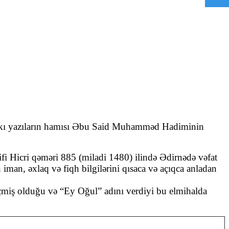
dakı yazıların hamısı Əbu Said Muhamməd Hadiminin
fi Hicri qəməri 885 (miladi 1480) ilində Ədirnədə vəfat
iman, əxlaq və fiqh bilgilərini qısaca və açıqca anladan
miş olduğu və “Ey Oğul” adını verdiyi bu elmihalda