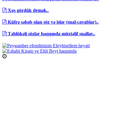
Xoş gördük demək..
Küfrə səbəb olan söz və işlər (sual-cavablar)..
Təhlükəli sözlər haqqında müxtəlif suallar..
Namaz Vaxtları