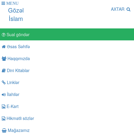
MENU
Gözəl
AXTAR
İslam
Sual göndər
Əsas Səhifə
Haqqımızda
Dini Kitablar
Linklər
İlahilər
E-Kart
Hikmətli sözlər
Mağazamız