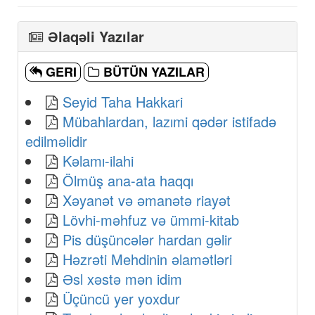
Əlaqəli Yazılar
GERI
BÜTÜN YAZILAR
Seyid Taha Hakkari
Mübahlardan, lazımi qədər istifadə
edilməlidir
Kəlamı-ilahi
Ölmüş ana-ata haqqı
Xəyanət və əmanətə riayət
Lövhi-məhfuz və ümmi-kitab
Pis düşüncələr hardan gəlir
Həzrəti Mehdinin əlamətləri
Əsl xəstə mən idim
Üçüncü yer yoxdur