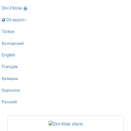
Dini Filmlər
Dil seçimi
Türkce
Болгарский
English
Français
Қазақша
Кыргызча
Русский