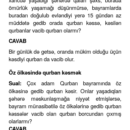
xaricdə yaşadığı şəhərdə qalan şəxs, burada
ömürlük yaşamağı düşünmürsə, bayramlarda
buradan doğulub evləndiyi yerə 15 gündən az
müddətə gedib orada qurban kəssə, kəsilən
qurbanlar vacib qurban olarmı?
CAVAB
Bir günlük də getsə, oranda mükim olduğu üçün
kəsdiyi qurban da vacib olur.
Öz ölkəsində qurban kəsmək
Sual:
Çox adam Qurban bayramında öz
ölkəsinə gedib qurban kəsir. Onlar yaşadıqları
şəhərə məskunlaşmağa niyyət etmişlərsə,
bayram münasibətilə öz ölkələrinə gedib qurban
kəssələr vacib olan qurban borcundan çıxmış
olarlarmı?
CAVAB