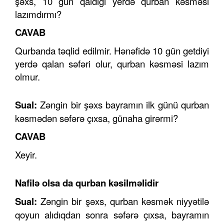
şəxs, 10 gün qaldığı yerdə qurban kəsməsi
lazımdırmı?
CAVAB
Qurbanda təqlid edilmir. Hənəfidə 10 gün getdiyi
yerdə qalan səfəri olur, qurban kəsməsi lazım
olmur.
Sual:
Zəngin bir şəxs bayramın ilk günü qurban
kəsmədən səfərə çıxsa, günaha girərmi?
CAVAB
Xeyir.
Nafilə olsa da qurban kəsilməlidir
Sual:
Zəngin bir şəxs, qurban kəsmək niyyətilə
qoyun alıdıqdan sonra səfərə çıxsa, bayramın