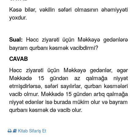
Kəsə bilər, vəkilin səfəri olmasının əhəmiyyəti
yoxdur.
Sual:
Həcc ziyarəti üçün Məkkəyə gedənlərə
bayram qurbanı kəsmək vacibdirmi?
CAVAB
Həcc ziyarəti üçün Məkkəyə gedənlər, əgər
Məkkədə 15 gündən az qalmağa niyyət
etmişdirlərsə, səfəri sayılırlar, qurban kəsmələri
vacib olmur. Məkkədə 15 gündən artıq qalmağa
niyyət edənlər isə burada mükim olur və bayram
qurbanı kəsmək də vacib olur.
Kitab Sifariş Et