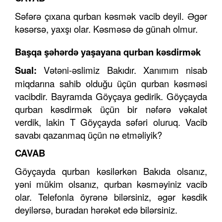
Səfərə çıxana qurban kəsmək vacib deyil. Əgər
kəsərsə, yaxşı olar. Kəsməsə də günah olmur.
Başqa şəhərdə yaşayana qurban kəsdirmək
Sual:
Vətəni-əslimiz Bakıdır. Xanımım nisab
miqdarına sahib olduğu üçün qurban kəsməsi
vacibdir. Bayramda Göyçaya gedirik. Göyçayda
qurban kəsdirmək üçün bir nəfərə vəkalət
verdik, lakin T Göyçayda səfəri oluruq. Vacib
savabı qazanmaq üçün nə etməliyik?
CAVAB
Göyçayda qurban kəsilərkən Bakıda olsanız,
yəni mükim olsanız, qurban kəsməyiniz vacib
olar. Telefonla öyrənə bilərsiniz, əgər kəsdik
deyilərsə, buradan hərəkət edə bilərsiniz.