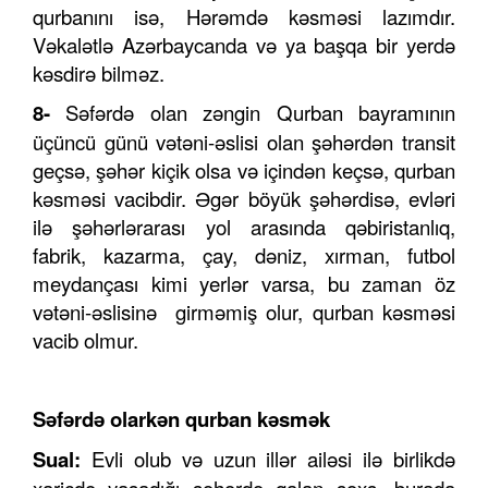
qurbanını isə, Hərəmdə kəsməsi lazımdır.
Vəkalətlə Azərbaycanda və ya başqa bir yerdə
kəsdirə bilməz.
8-
Səfərdə olan zəngin Qurban bayramının
üçüncü günü vətəni-əslisi olan şəhərdən transit
geçsə, şəhər kiçik olsa və içindən keçsə, qurban
kəsməsi vacibdir. Əgər böyük şəhərdisə, evləri
ilə şəhərlərarası yol arasında qəbiristanlıq,
fabrik, kazarma, çay, dəniz, xırman, futbol
meydançası kimi yerlər varsa, bu zaman öz
vətəni-əslisinə girməmiş olur, qurban kəsməsi
vacib olmur.
Səfərdə olarkən qurban kəsmək
Sual:
Evli olub və uzun illər ailəsi ilə birlikdə