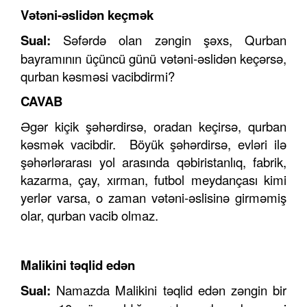
Vətəni-əslidən keçmək
Sual:
Səfərdə olan zəngin şəxs, Qurban
bayramının üçüncü günü vətəni-əslidən keçərsə,
qurban kəsməsi vacibdirmi?
CAVAB
Əgər kiçik şəhərdirsə, oradan keçirsə, qurban
kəsmək vacibdir. Böyük şəhərdirsə, evləri ilə
şəhərlərarası yol arasında qəbiristanlıq, fabrik,
kazarma, çay, xırman, futbol meydançası kimi
yerlər varsa, o zaman vətəni-əslisinə girməmiş
olar, qurban vacib olmaz.
Malikini təqlid edən
Sual:
Namazda Malikini təqlid edən zəngin bir