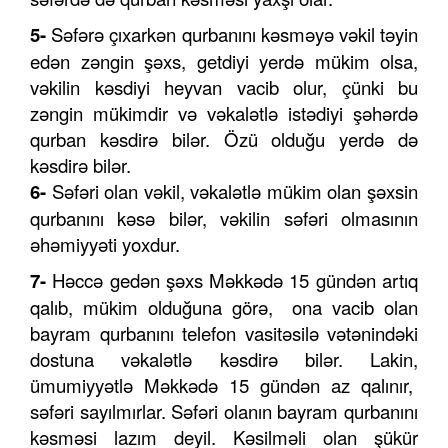
5-
Səfərə çıxarkən qurbanını kəsməyə vəkil təyin
edən zəngin şəxs, getdiyi yerdə mükim olsa,
vəkilin kəsdiyi heyvan vacib olur, çünki bu
zəngin mükimdir və vəkalətlə istədiyi şəhərdə
qurban kəsdirə bilər. Özü olduğu yerdə də
kəsdirə bilər.
6-
Səfəri olan vəkil, vəkalətlə mükim olan şəxsin
qurbanını kəsə bilər, vəkilin səfəri olmasının
əhəmiyyəti yoxdur.
7-
Həccə gedən şəxs Məkkədə 15 gündən artıq
qalıb, mükim olduğuna görə, ona vacib olan
bayram qurbanını telefon vasitəsilə vətənindəki
dostuna vəkalətlə kəsdirə bilər. Lakin,
ümumiyyətlə Məkkədə 15 gündən az qalınır,
səfəri sayılmırlar. Səfəri olanın bayram qurbanını
kəsməsi lazım deyil. Kəsilməli olan şükür