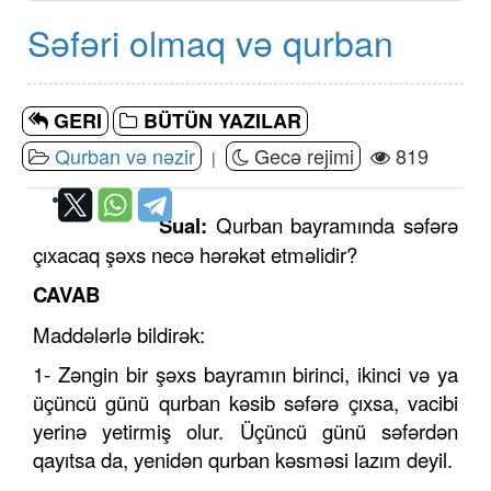
Səfəri olmaq və qurban
GERI
BÜTÜN YAZILAR
Qurban və nəzir
Gecə rejimi
819
|
Sual:
Qurban bayramında səfərə
çıxacaq şəxs necə hərəkət etməlidir?
CAVAB
Maddələrlə bildirək:
1- Zəngin bir şəxs bayramın birinci, ikinci və ya
üçüncü günü qurban kəsib səfərə çıxsa, vacibi
yerinə yetirmiş olur. Üçüncü günü səfərdən
qayıtsa da, yenidən qurban kəsməsi lazım deyil.