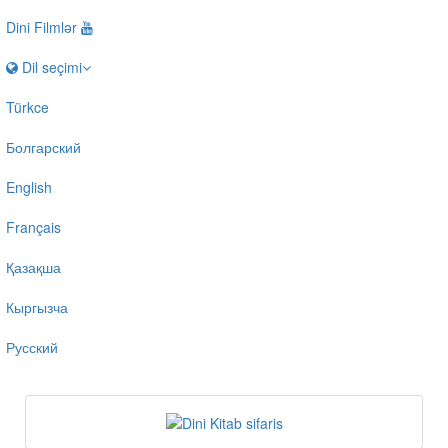
Dini Filmlər
Dil seçimi
Türkce
Болгарский
English
Français
Қазақша
Кыргызча
Русский