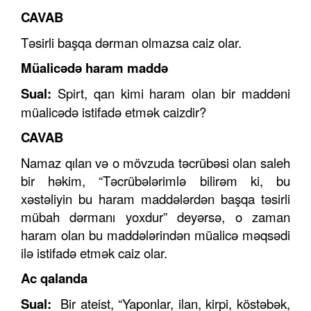
CAVAB
Təsirli başqa dərman olmazsa caiz olar.
Müalicədə haram maddə
Sual:
Spirt, qan kimi haram olan bir maddəni
müalicədə istifadə etmək caizdir?
CAVAB
Namaz qılan və o mövzuda təcrübəsi olan saleh
bir həkim, “Təcrübələrimlə bilirəm ki, bu
xəstəliyin bu haram maddələrdən başqa təsirli
mübah dərmanı yoxdur” deyərsə, o zaman
haram olan bu maddələrindən müalicə məqsədi
ilə istifadə etmək caiz olar.
Ac qalanda
Sual:
Bir ateist, “Yaponlar, ilan, kirpi, köstəbək,