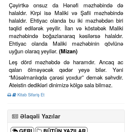
Çəyirtkə onsuz da Hənəfi məzhəbində də
halaldır. Kirpi isə Maliki və Şafii məzhəbində
halaldır. Ehtiyac olanda bu iki məzhəbdən biri
təqlid edilərək yeyilir. İlan və köstəbək Maliki
məzhəbində boğazlanaraq kəsilərsə halaldır.
Ehtiyac olanda Maliki məzhəbinin qövlünə
uyğun olaraq yeyilər.
(Mizan)
Leş dörd məzhəbdə də haramdır. Ancaq ac
qalan ölməyəcək qədər yeyə bilər. Yəni
“Müsəlmanlıqda çarəsi yoxdur” demək səhvdir.
Ateistin dedikləri dinimizə kölgə sala bilməz.
Kitab Sifariş Et
Əlaqəli Yazılar
GERI
BÜTÜN YAZILAR