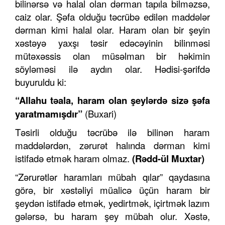
bilinərsə və halal olan dərman tapıla bilməzsə,
caiz olar. Şəfa olduğu təcrübə edilən maddələr
dərman kimi halal olar. Haram olan bir şeyin
xəstəyə yaxşı təsir edəcəyinin bilinməsi
mütəxəssis olan müsəlman bir həkimin
söyləməsi ilə aydın olar. Hədisi-şərifdə
buyuruldu ki:
“Allahu təala, haram olan şeylərdə sizə şəfa
yaratmamışdır”
(Buxari)
Təsirli olduğu təcrübə ilə bilinən haram
maddələrdən, zərurət halında dərman kimi
istifadə etmək haram olmaz.
(Rədd-ül Muxtar)
“Zərurətlər haramları mübah qılar” qaydasına
görə, bir xəstəliyi müalicə üçün haram bir
şeydən istifadə etmək, yedirtmək, içirtmək lazım
gələrsə, bu haram şey mübah olur. Xəstə,