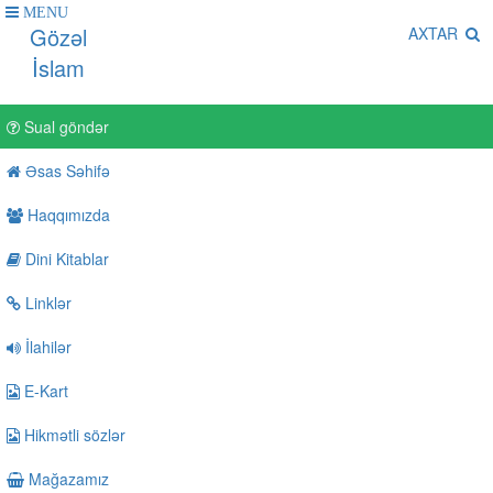
MENU
Gözəl
AXTAR
İslam
Sual göndər
Əsas Səhifə
Haqqımızda
Dini Kitablar
Linklər
İlahilər
E-Kart
Hikmətli sözlər
Mağazamız