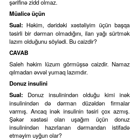
şərifinə zidd olmaz.
Müalicə üçün
Sual:
Həkim, dəridəki xəstəliyim üçün başqa
təsirli bir dərman olmadığını, ilan yağı sürtmək
lazım olduğunu söylədi. Bu caizdir?
CAVAB
Saleh həkim lüzum görmüşsə caizdir. Namaz
qılmadan əvvəl yumaq lazımdır.
Donuz insulini
Sual:
Donuz insulinindən olduğu kimi inək
insulinindən də dərman düzəldən firmalar
varmış. Ancaq inək insulinin təsiri çox azmış.
Şəkər xəstəsi olan uşağım üçün donuz
insulinindən hazırlanan dərmandan istifadə
etməyim uyğun olar?