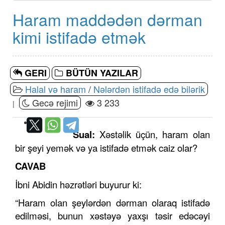
Haram maddədən dərman
kimi istifadə etmək
GERI
BÜTÜN YAZILAR
Halal və haram
/
Nələrdən istifadə edə bilərik
Gecə rejimi
3 233
|
Sual:
Xəstəlik üçün, haram olan
bir şeyi yemək və ya istifadə etmək caiz olar?
CAVAB
İbni Abidin həzrətləri buyurur ki:
“Haram olan şeylərdən dərman olaraq istifadə
edilməsi, bunun xəstəyə yaxşı təsir edəcəyi