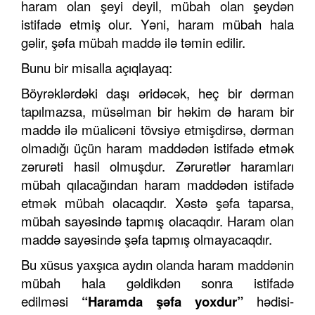
haram olan şeyi deyil, mübah olan şeydən
istifadə etmiş olur. Yəni, haram mübah hala
gəlir, şəfa mübah maddə ilə təmin edilir.
Bunu bir misalla açıqlayaq:
Böyrəklərdəki daşı əridəcək, heç bir dərman
tapılmazsa, müsəlman bir həkim də haram bir
maddə ilə müalicəni tövsiyə etmişdirsə, dərman
olmadığı üçün haram maddədən istifadə etmək
zərurəti hasil olmuşdur. Zərurətlər haramları
mübah qılacağından haram maddədən istifadə
etmək mübah olacaqdır. Xəstə şəfa taparsa,
mübah sayəsində tapmış olacaqdır. Haram olan
maddə sayəsində şəfa tapmış olmayacaqdır.
Bu xüsus yaxşıca aydın olanda haram maddənin
mübah hala gəldikdən sonra istifadə
edilməsi
“Haramda şəfa yoxdur”
hədisi-