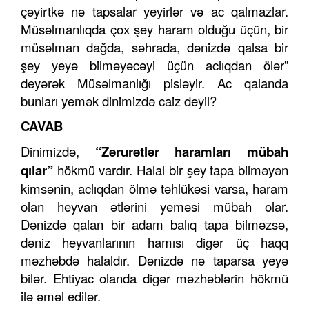
çəyirtkə nə tapsalar yeyirlər və ac qalmazlar.
Müsəlmanlıqda çox şey haram olduğu üçün, bir
müsəlman dağda, səhrada, dənizdə qalsa bir
şey yeyə bilməyəcəyi üçün aclıqdan ölər”
deyərək Müsəlmanlığı pisləyir. Ac qalanda
bunları yemək dinimizdə caiz deyil?
CAVAB
Dinimizdə,
“Zərurətlər haramları mübah
qılar”
hökmü vardır. Halal bir şey tapa bilməyən
kimsənin, aclıqdan ölmə təhlükəsi varsa, haram
olan heyvan ətlərini yeməsi mübah olar.
Dənizdə qalan bir adam balıq tapa bilməzsə,
dəniz heyvanlarının hamısı digər üç haqq
məzhəbdə halaldır. Dənizdə nə taparsa yeyə
bilər. Ehtiyac olanda digər məzhəblərin hökmü
ilə əməl edilər.