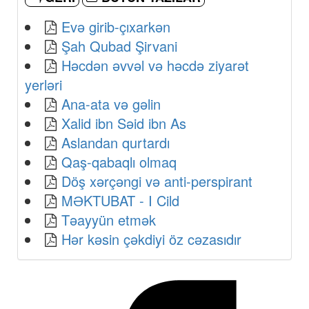
Evə girib-çıxarkən
Şah Qubad Şirvani
Həcdən əvvəl və həcdə ziyarət
yerləri
Ana-ata və gəlin
Xalid ibn Səid ibn As
Aslandan qurtardı
Qaş-qabaqlı olmaq
Döş xərçəngi və anti-perspirant
MƏKTUBAT - I Cild
Təayyün etmək
Hər kəsin çəkdiyi öz cəzasıdır